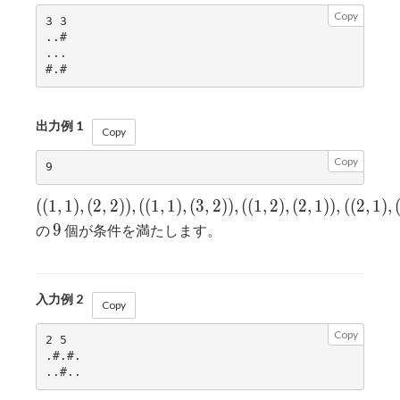
Copy
3 3

..#

...

出力例 1
Copy
Copy
((1,1),
(
(
1
,
1
)
,
(
2
,
2
)
)
,
(
(
1
,
1
)
,
(
3
,
2
)
)
,
(
(
1
,
2
)
,
(
2
,
1
)
)
,
(
(
2
,
1
)
,
(2,2)),
9
9
の
個が条件を満たします。
((1,1),
(3,2)),
((1,2),
入力例 2
(2,1)),
Copy
((2,1),
Copy
2 5

(1,2)),
.#.#.

((2,1),
(3,2)),