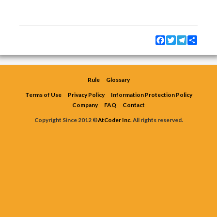
Facebook
Twitter
Telegram
Share
Rule
Glossary
Terms of Use
Privacy Policy
Information Protection Policy
Company
FAQ
Contact
Copyright Since 2012 ©
AtCoder Inc.
All rights reserved.