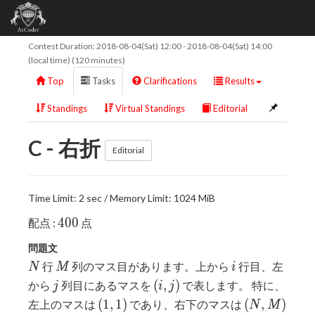
Contest Duration:
2018-08-04(Sat) 12:00
-
2018-08-04(Sat) 14:00
(local time) (120 minutes)
Top
Tasks
Clarifications
Results
Standings
Virtual Standings
Editorial
C - 右折
Editorial
Time Limit: 2 sec / Memory Limit: 1024 MiB
400
4
0
0
配点 :
点
問題文
N
M
i
行
列のマス目があります。上から
行目、左
N
M
i
j
(i,j)
(
,
)
から
列目にあるマスを
で表します。 特に、
j
i
j
(1,1)
(N,M)
(
1
,
1
)
(
,
)
左上のマスは
であり、右下のマスは
N
M