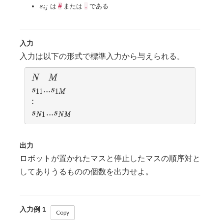
N,M
s_{ij}
は
#
または
.
である
s
i
j
\leq
2\times
10^3
入力
入力は以下の形式で標準入力から与えられる。
N
M
N
M
s_{11}...s_{1M}
.
.
.
s
s
1
1
1
M
:
:
s_{N1}...s_{NM}
.
.
.
s
s
1
N
N
M
出力
ロボットが置かれたマスと停止したマスの順序対と
してありうるものの個数を出力せよ。
入力例 1
Copy