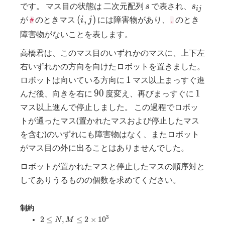
s
s_{ij}
です。 マス目の状態は 二次元配列
で表され、
s
s
i
j
(i,j)
(
,
)
が
のときマス
には障害物があり、
のとき
i
j
#
.
障害物がないことを表します。
高橋君は、このマス目のいずれかのマスに、上下左
右いずれかの方向を向けたロボットを置きました。
1
1
ロボットは向いている方向に
マス以上まっすぐ進
90
1
9
0
1
んだ後、向きを右に
度変え、再びまっすぐに
マス以上進んで停止しました。 この過程でロボッ
トが通ったマス(置かれたマスおよび停止したマス
を含む)のいずれにも障害物はなく、またロボット
がマス目の外に出ることはありませんでした。
ロボットが置かれたマスと停止したマスの順序対と
してありうるものの個数を求めてください。
制約
2 \leq
3
2
≤
,
≤
2
×
1
0
N
M