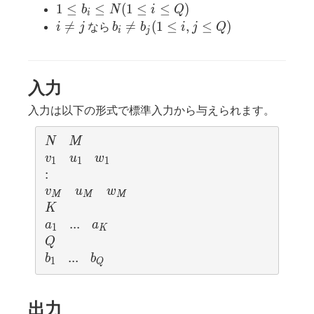
\leq
N
\leq
j
a_j(1
\leq
1
1
≤
≤
(
1
≤
≤
)
b
N
i
Q
i
M)
N(1
\leq
Q
\leq
i
b_i

=

=
(
1
≤
,
≤
)
なら
i
j
b
b
i
j
Q
i
j
\leq
i,j
\leq
b_i
\neq
\neq
i
\leq
N
\leq
j
b_j(1
\leq
K)
N(1
\leq
入力
K)
\leq
i,j
i
\leq
入力は以下の形式で標準入力から与えられます。
\leq
Q)
Q)
N
M
N
M
v_{1}
u_{1}
w_{1}
v
u
w
1
1
1
:
:
v_{M}
u_{M}
w_{M}
v
u
w
M
M
M
K
K
a_{1}
...
.
.
.
a_{K}
a
a
1
K
Q
Q
b_{1}
...
.
.
.
b_{Q}
b
b
1
Q
出力