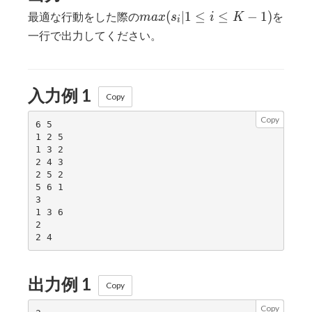
max({s_i
(
∣
1
≤
≤
−
1
)
最適な行動をした際の
を
m
a
x
s
i
K
i
| 1 ≤ i ≤
一行で出力してください。
K-1})
入力例 1
Copy
Copy
6 5

1 2 5

1 3 2

2 4 3

2 5 2

5 6 1

3

1 3 6

2

出力例 1
Copy
Copy