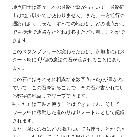
K-1})
地点同士は高々一本の通路で繋がっていて、通路同
士は地点以外では交わりません。また、一方通行の
通路はありません。すべての地点は、どの地点から
でも徒歩で通路をたどれば必ずたどり着くことがで
きます。
このスタンプラリーの変わった点は、参加者にはス
Q
タート時に
個の魔法の石が渡されることにあり
Q
ます。
b_{1}
b_{Q}
この石にはそれぞれ相異なる数字
~
が書かれ
b
b
1
Q
ていて、この石を割ることで、その石が書かれてい
る数字の地点までワープできます。
割った石は二度と使うことはできません。そして、
0
0
ワープ中に移動した道のりは
メートルとして記録
されます。
また、魔法の石はどの場所にいても使うことができ
ます。したがって、対応する魔法の石があれば、あ