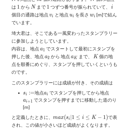
1
N
1
i
1
1
は
から
まで
つずつ番号が振られていて、
N
i
v_{i}
u_{i}
w_{i}
個目の通路は地点
と地点
を長さ
[m]で結ん
v
u
w
i
i
i
でいます。
埼大君は、そこである一風変わったスタンプラリー
に参加しようとしています。
a_{1}
内容は、地点
でスタートして最初にスタンプを
a
1
a_{2}
a_{K}
K
押した後、地点
から 地点
まで、
個の地
a
a
K
2
K
点を順番にめぐり、スタンプを押していくというも
のです。
このスタンプラリーには成績が付き、その成績は
s_{i}
a_{i}
a_{i+1
:
=
地点
でスタンプを押してから地点
s
a
i
i
:=
でスタンプを押すまでに移動した道のり
a
+
1
i
[m]
max({s_{i}
(
∣
1
≤
≤
−
1
)
と定義したときに、
で表
m
a
x
s
i
K
i
| 1 ≤ i ≤
され、この値が小さいほど成績がよくなります。