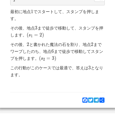
1
1
最初に地点
でスタートして、スタンプを押しま
す。
3
3
その後、地点
まで徒歩で移動して、スタンプを押
(s_1
(
=
2
)
します。
s
1
=
2
2
2
2
その後、
と書かれた魔法の石を割り、地点
まで
2)
6
6
ワープしたのち、地点
まで徒歩で移動してスタン
(s_2
(
=
3
)
プを押します。
s
2
=
3
3
この行動がこのケースでは最適で、答えは
となり
3)
ます。
Facebook
Twitter
Telegram
Share