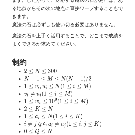
る地点からその次の地点に直接ワープすることもで
きます。
魔法の石は必ずしも使い切る必要はありません。
魔法の石を上手く活用することで、どこまで成績を
よくできるか求めてください。
制約
2
2
≤
≤
3
0
0
N
\leq
N-1
−
1
≤
≤
(
−
1
)
/
2
N
M
N
N
N
\leq
1 \leq
1
≤
,
≤
(
1
≤
≤
)
v
u
N
i
M
i
i
\leq
M
v_i,u_i
v_i \neq

=
(
1
≤
≤
)
v
u
i
M
i
i
300
\leq
\leq
u_i(1\leq
9
1 \leq
1
≤
≤
1
0
(
1
≤
≤
)
w
i
M
i
N(N-
N(1
i \leq M)
w_i
2
2
≤
≤
K
N
1)/2
\leq i
\leq
\leq
1
1
≤
≤
(
1
≤
≤
)
a
N
i
K
i
\leq
10^9(1
K
\leq
i
a_i

=

=
(
1
≤
,
≤
)
なら
i
j
a
a
i
j
K
i
j
M)
\leq i
\leq
a_i
\neq
\neq
0
0
≤
≤
Q
N