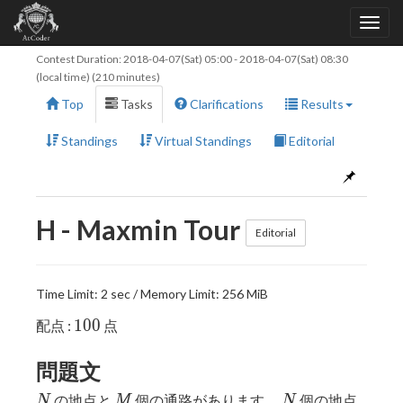
Contest Duration:
2018-04-07(Sat) 05:00
-
2018-04-07(Sat) 08:30
(local time) (210 minutes)
Top
Tasks
Clarifications
Results
Standings
Virtual Standings
Editorial
H - Maxmin Tour
Editorial
Time Limit: 2 sec / Memory Limit: 256 MiB
100
1
0
0
配点 :
点
問題文
N
M
N
の地点と
個の通路があります。
個の地点
N
M
N