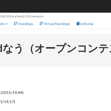
 08:20
(local time) (120 minutes)
lts
Standings
Virtual Standings
Editorial
eedなう（オープンコン
5/14:44)
4:17)