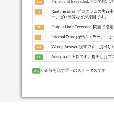
Time Limit Exceeded
TLE
Runtime Error. プロ
RE
ー、ゼロ除算などが原因です。
Output Limit Exceede
OLE
Internal Error. 内部のエ
IE
Wrong Answer. 誤答です
WA
Accepted ! 正答です。提出
AC
が正解を示す唯一のステータスです.
AC