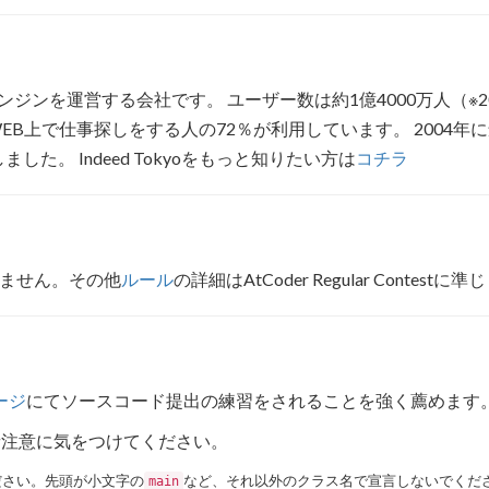
エンジンを運営する会社です。 ユーザー数は約1億4000万人（※
EB上で仕事探しをする人の72％が利用しています。 2004
した。 Indeed Tokyoをもっと知りたい方は
コチラ
ません。その他
ルール
の詳細はAtCoder Regular Contestに
ージ
にてソースコード提出の練習をされることを強く薦めます
諸注意に気をつけてください。
ださい。先頭が小文字の
など、それ以外のクラス名で宣言しないでくだ
main