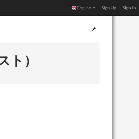
English
Sign Up
Sign In
テスト）