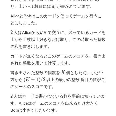
i
a_{i}
り、上から
枚目には
が書かれています。
i
a
i
AliceとBobはこのカードを使ってゲームを行うこ
とにしました。
2
2
人はAliceから始めて交互に、残っているカードを
1
1
上から
枚以上好きなだけ取り、この時取った整数
の和を書き出します。
カードが無くなるとこのゲームのスコアを、書き出
された整数を用いて計算します。
K
書き出された整数の個数を
個とした時、小さい
K
(K+1)/2
(
+
1
)
/
2
方から
以上の最小の整数 番目の値がこ
K
のゲームのスコアです。
2
2
人はカードに書かれている数を事前に知っていま
す。Aliceはゲームのスコアを出来るだけ大きく、
Bobは小さくしたいです。