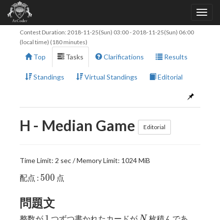
Contest Duration:
2018-11-25(Sun) 03:00
-
2018-11-25(Sun) 06:00
(local time) (180 minutes)
Top
Tasks
Clarifications
Results
Standings
Virtual Standings
Editorial
H - Median Game
Editorial
Time Limit: 2 sec / Memory Limit: 1024 MiB
500
5
0
0
配点 :
点
問題文
1
N
1
整数が
つずつ書かれたカードが
枚積んであ
N