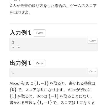
2
2
人が最善の取り方をした場合の、ゲームのスコア
を出力せよ。
入力例 1
Copy
Copy
2

出力例 1
Copy
Copy
\{1,
\
{
1
,
−
1
}
Aliceが初めに
を取ると、書かれる整数は
-1\}
{0\}
0
\
{
0
}
0
で、スコアは
になります。 Aliceが初めに
{1\}
\
{
1
}
{
−
1
}
を取ると、Bobは
を取ることになり、
{-1\}
\{1,
1
{
1
,
−
1
}
1
書かれる整数は
で、スコアは
になりま