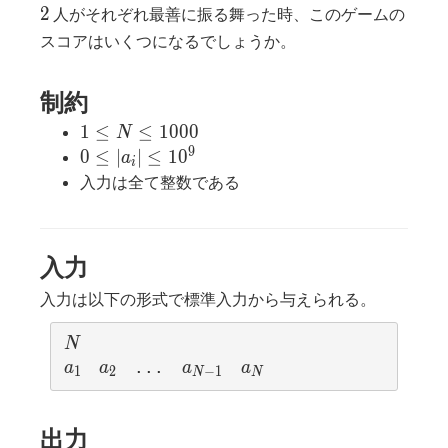
2
2
人がそれぞれ最善に振る舞った時、このゲームの
スコアはいくつになるでしょうか。
制約
1
1
≤
≤
1
0
0
0
N
\leq
9
0
0
≤
∣
∣
≤
1
0
a
i
N
\leq
入力は全て整数である
\leq
|a_i|
1000
\leq
10^9
入力
入力は以下の形式で標準入力から与えられる。
N
N
a_1
a_2
a_{N-1}
a_N
 ... 
a
a
a
a
1
2
−
1
N
N
出力