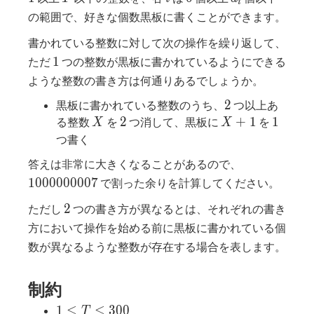
i
の範囲で、好きな個数黒板に書くことができます。
書かれている整数に対して次の操作を繰り返して、
1
1
ただ
つの整数が黒板に書かれているようにできる
ような整数の書き方は何通りあるでしょうか。
2
2
黒板に書かれている整数のうち、
つ以上あ
X
2
X+1
1
2
+
1
1
る整数
を
つ消して、黒板に
を
X
X
つ書く
1000000007
答えは非常に大きくなることがあるので、
1
0
0
0
0
0
0
0
0
7
で割った余りを計算してください。
2
2
ただし
つの書き方が異なるとは、それぞれの書き
方において操作を始める前に黒板に書かれている個
数が異なるような整数が存在する場合を表します。
制約
1
1
≤
≤
3
0
0
T