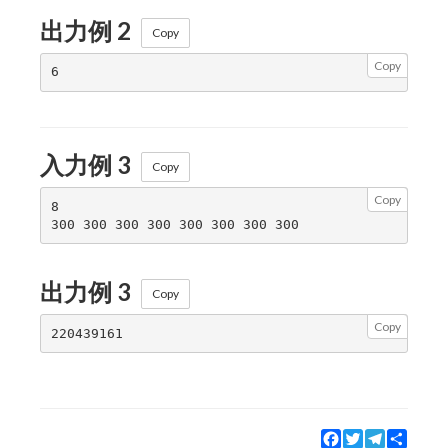
出力例 2
Copy
Copy
入力例 3
Copy
Copy
8

出力例 3
Copy
Copy
Facebook
Twitter
Telegram
Share