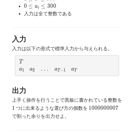
\leq
0
0
≤
≤
3
0
0
a
i
T
\leq
入力は全て整数である
\leq
a_i
300
\leq
300
入力
入力は以下の形式で標準入力から与えられる。
T
T
a_1
a_2
a_{T-1}
a_T
 ... 
a
a
a
a
1
2
−
1
T
T
出力
上手く操作を行うことで黒板に書かれている整数を
1
1000000007
1
1
0
0
0
0
0
0
0
0
7
つに出来るような選び方の個数を
で割った余りを出力せよ。