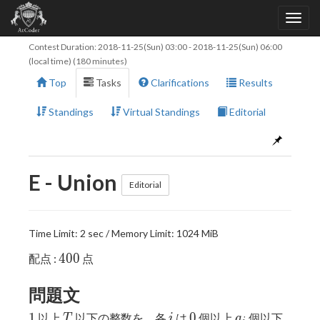
Contest Duration:
2018-11-25(Sun) 03:00
-
2018-11-25(Sun) 06:00
(local time) (180 minutes)
Top
Tasks
Clarifications
Results
Standings
Virtual Standings
Editorial
E - Union
Editorial
Time Limit: 2 sec / Memory Limit: 1024 MiB
400
4
0
0
配点 :
点
問題文
1
T
i
0
a_{i}
1
0
以上
以下の整数を、各
は
個以上
個以下
T
i
a