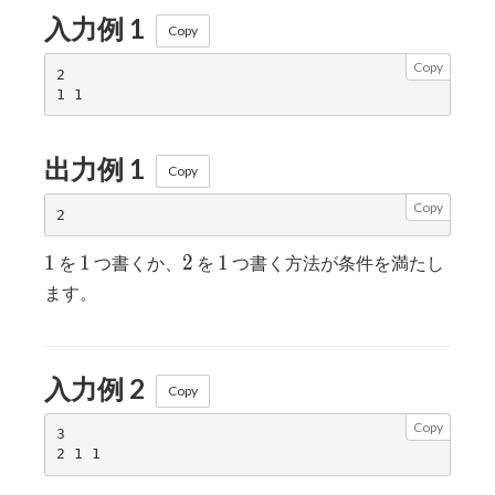
入力例 1
Copy
Copy
2

出力例 1
Copy
Copy
1
1
2
1
1
1
2
1
を
つ書くか、
を
つ書く方法が条件を満たし
ます。
入力例 2
Copy
Copy
3
