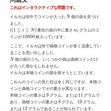
これはインタラクティブな問題です。
N
イルカは街中でコインが入った
個の袋を見つけ
N
ました。
i(1≦i≦N)
w_i
≦
≦
(
1
)
番目の袋の中に重さ
グラムのコ
i
i
N
w
i
10000
1
0
0
0
0
インが
枚入っています。
ここで、イルカは街で偽物コインが多く流通してい
ることを思い出しました。
N
個の袋のうち、いくつかの袋は偽物コインだけ
N
が入った袋かもしれません。
イルカは本物コインの袋を探そうとしています。
これらのコインの見た目は全く同じですが、本物コ
インと偽物コインでその重さが異なります。
9
11
9
1
1
本物コインの重さは
グラム、または
グラムで
8
10
8
1
0
あり、偽物コインの重さは
グラム、
グラム、
12
1
2
または
グラムであることが知られています。