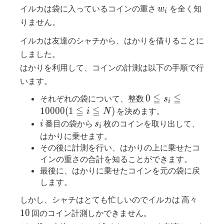
w_i
イルカは袋に入っているコインの重さ
を全く知
w
i
りません。
イルカは友達のシャチから、はかりを借りることに
しました。
はかりを利用して、コインの計測は以下の手順で行
います。
≦
≦
0≦s_i≦10000
0
それぞれの袋について、整数
s
i
(1≦i≦N)
≦
≦
1
0
0
0
0
(
1
)
を決めます。
i
N
i
s_i
番目の袋から
枚のコインを取り出して、
i
s
i
はかりに乗せます。
その後に計測を行い、はかりの上に乗せたコ
インの重さの合計を知ることができます。
最後に、はかりに乗せたコインを元の袋に戻
します。
10
しかし、シャチはとても忙しいのでイルカは 高々
1
0
回のコイン計測しかできません。