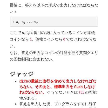
最後に、答えを以下の形式で出力しなければならな
い：
a_1
a_2
…
…
a_N
! 
a
a
a
1
2
N
a_i
i
ここで
は
番目の袋に入っているコインが本物
a
i
i
コインなら
、偽物コインなら
でなければならな
1
0
い。
なお、答えの出力はコインの計測を行う質問クエリ
の回数制限に含まれない。
ジャッジ
出力の最後に改行を含めて出力しなければな
らない。そのあと、標準出力を flush しなけ
ればならない。
そうでないときは
の可能
TLE
性がある。
答えを出力した後、プログラムをすぐに終了