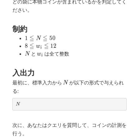
どの袋に本物コインが含まれているかを判定してく
ださい。
制約
≦
≦
1≦N≦50
1
5
0
N
≦
≦
8≦w_i≦12
8
1
2
w
i
N
w_i
と
は全て整数
N
w
i
入出力
N
最初に、標準入力から
が以下の形式で与えられ
N
る:
N
N
次に、あなたはクエリを質問して、コインの計測を
行う。