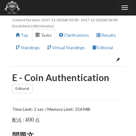
Contest Duration:
2017-12-02(Sat) 03:00
-
2017-12-02(Sat) 06:00
(local time) (180 minutes)
Top
Tasks
Clarifications
Results
Standings
Virtual Standings
Editorial
E - Coin Authentication
Editorial
Time Limit: 2 sec / Memory Limit: 256 MiB
400
4
0
0
配点 :
点
問題文