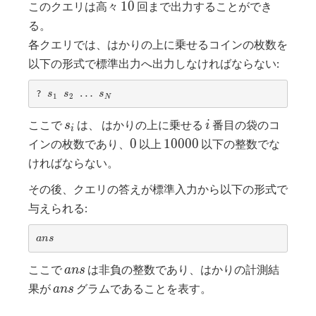
10
1
0
このクエリは高々
回まで出力することができ
る。
各クエリでは、はかりの上に乗せるコインの枚数を
以下の形式で標準出力へ出力しなければならない:
s_1
s_2
…
…
s_N
? 
s
s
s
1
2
N
s_i
i
ここで
は、 はかりの上に乗せる
番目の袋のコ
s
i
i
0
10000
0
1
0
0
0
0
インの枚数であり、
以上
以下の整数でな
ければならない。
その後、クエリの答えが標準入力から以下の形式で
与えられる:
ans
a
n
s
ans
ここで
は非負の整数であり、はかりの計測結
a
n
s
ans
果が
グラムであることを表す。
a
n
s