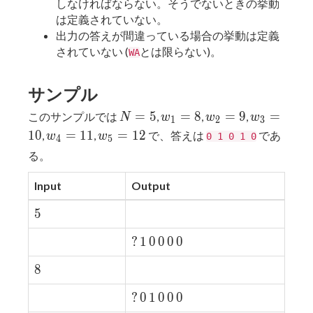
しなければならない。そうでないときの挙動
は定義されていない。
出力の答えが間違っている場合の挙動は定義
されていない (
とは限らない)。
WA
サンプル
N
w_1
w_2
w_3
=
5
=
8
=
9
=
このサンプルでは
,
,
,
N
w
w
w
1
2
3
=
= 8
= 9
=
w_4
w_5
1
0
=
1
1
=
1
2
,
,
で、答えは
であ
w
w
0 1 0 1 0
4
5
5
10
=
=
る。
11
12
Input
Output
5
5
?
?
1
1
0
0
0
0
0
0
0
0
8
8
?
?
0
0
1
1
0
0
0
0
0
0