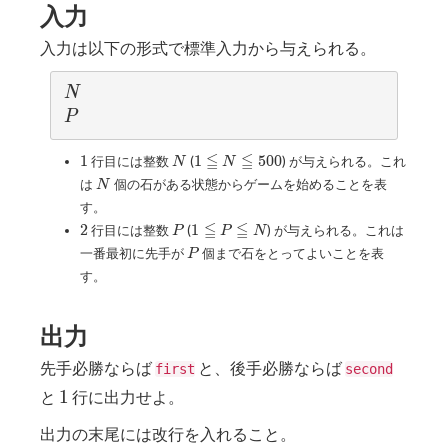
入力
入力は以下の形式で標準入力から与えられる。
N
N
P
P
1
N
1
≦
≦
1
1
5
0
0
行目には整数
(
) が与えられる。これ
N
N
≦
N
は
個の石がある状態からゲームを始めることを表
N
N
す。
≦
2
P
1
≦
≦
2
1
行目には整数
(
500
) が与えられる。これは
P
P
N
≦
P
一番最初に先手が
個まで石をとってよいことを表
P
P
す。
≦
N
出力
先手必勝ならば
と、後手必勝ならば
first
second
1
1
と
行に出力せよ。
出力の末尾には改行を入れること。