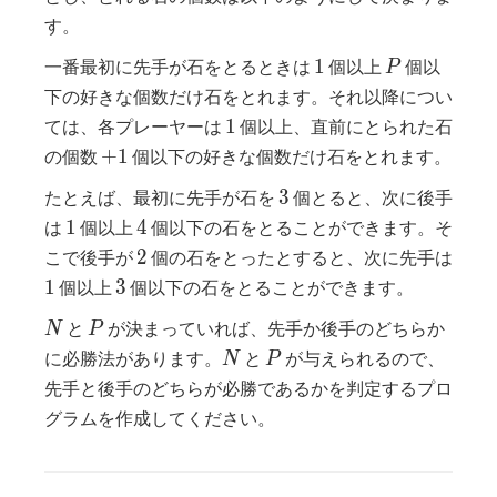
す。
1
P
1
一番最初に先手が石をとるときは
個以上
個以
P
下の好きな個数だけ石をとれます。それ以降につい
1
1
ては、各プレーヤーは
個以上、直前にとられた石
+
+
1
の個数
個以下の好きな個数だけ石をとれます。
1
3
3
たとえば、最初に先手が石を
個とると、次に後手
1
4
1
4
は
個以上
個以下の石をとることができます。そ
2
2
こで後手が
個の石をとったとすると、次に先手は
1
3
1
3
個以上
個以下の石をとることができます。
N
P
と
が決まっていれば、先手か後手のどちらか
N
P
N
P
に必勝法があります。
と
が与えられるので、
N
P
先手と後手のどちらが必勝であるかを判定するプロ
グラムを作成してください。