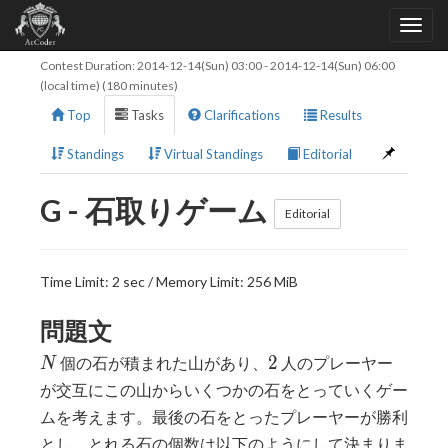
Contest Duration:
2014-12-14(Sun) 03:00
-
2014-12-14(Sun) 06:00
(local time) (180 minutes)
Top
Tasks
Clarifications
Results
Standings
Virtual Standings
Editorial
G - 石取りゲーム
Editorial
Time Limit: 2 sec / Memory Limit: 256 MiB
問題文
N
2
2
個の石が積まれた山があり、
人のプレーヤー
N
が交互にこの山からいくつかの石をとっていくゲー
ムを考えます。最後の石をとったプレーヤーが勝利
とし、とれる石の個数は以下のようにして決まりま