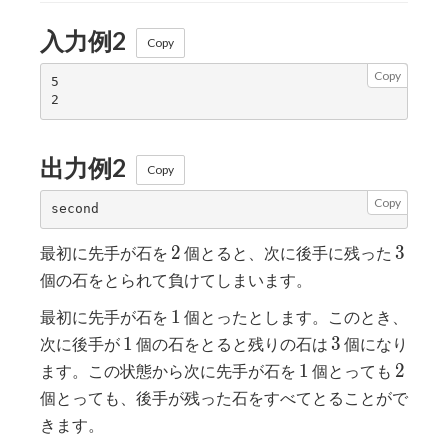
入力例2
Copy
Copy
5

出力例2
Copy
Copy
2
3
2
3
最初に先手が石を
個とると、次に後手に残った
個の石をとられて負けてしまいます。
1
1
最初に先手が石を
個とったとします。このとき、
1
3
1
3
次に後手が
個の石をとると残りの石は
個になり
1
2
1
2
ます。この状態から次に先手が石を
個とっても
個とっても、後手が残った石をすべてとることがで
きます。