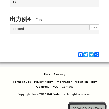
出力例4
Copy
Copy
Facebook
Twitter
Telegram
Share
Rule
Glossary
Terms of Use
Privacy Policy
Information Protection Policy
Company
FAQ
Contact
Copyright Since 2012 ©
AtCoder Inc.
All rights reserved.
2026-08-06 (Thu)