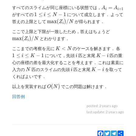
A_i=A_{i+1}
=
すべてのスライムが同じ座標にいる状態では，
A
A
+
1
i
i
1
1
≤
≤
−
1
がすべての
について成立します． よって
i
N
\leq
\max(Z_i)/N
m
a
x
(
)
/
答えの上限として
が得られます．
Z
N
i
i
\max(Z_i)
ここで上限と下限が一致したため，答えはちょうど
\leq
N-1
m
a
x
(
)
/
とわかります．
Z
N
i
K<N
1
<
ここまでの考察を元に
のケースを解きます． 各
K
N
\leq
i
K-
1
≤
≤
−
1
−
について，先頭
匹と末尾
匹の重
i
K
i
K
i
i
i
心の座標の差を最大化することを考えます． これは素直に
\leq
N
i
K-
−
入力の
匹のスライムの先頭
匹と末尾
を取って
N
i
K
i
K-1
i
くればよいです．
O(N)
(
)
以上を実装すれば
でこの問題は解けます．
O
N
回答例
posted:
2 years ago
last update:
2 years ago
Facebook
Twitter
Telegram
Share