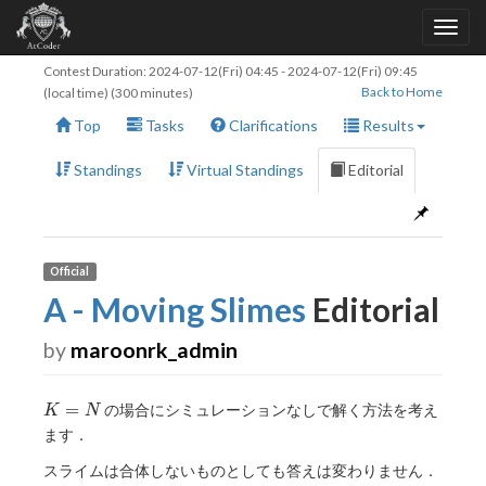
Contest Duration:
2024-07-12(Fri) 04:45
-
2024-07-12(Fri) 09:45
Back to Home
(local time) (300 minutes)
Top
Tasks
Clarifications
Results
Standings
Virtual Standings
Editorial
Official
A - Moving Slimes
Editorial
by
maroonrk_admin
K=N
=
の場合にシミュレーションなしで解く方法を考え
K
N
ます．
スライムは合体しないものとしても答えは変わりません．