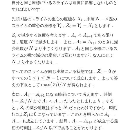
自分と同じ座標にいるスライムは速度に影響しないものと
すればよいです．
i
X_i
N-
−
先頭
匹のスライムの重心の座標を
，末尾
匹の
i
X
N
i
i
i
Y_i
Z_i=Y_i-
=
−
スライムの重心の座標を
，
とします．
Y
Z
Y
X
i
i
i
i
X_i
Z_i
A_i<A_{i+1}
<
が減少する速度を考えます．
である限り
Z
A
A
+
1
i
i
i
N
A_i=A_{i+1}
=
は，速度
で減少します． また，
のときに減
N
A
A
+
1
i
i
N
A_i
少速度が
より小さくなります．
と同じ座標にいるス
N
A
i
N
ライムの数で減少の度合いは変わりますが，なんにせよ
より小さくなります．
N
Z_i=0
=
0
すべてのスライムが同じ座標にいる状態では，
が
Z
i
1
1
≤
≤
−
1
すべての
について成立します． よって答
i
N
\leq
\max(Z_i)/N
m
a
x
(
)
/
えの下限として
が得られます．
Z
N
i
i
A_i=A_{i+1}
t=Z_i/
=
次に，
になる時刻について考えます． 時刻
\leq
A
A
+
1
i
i
A_i<A_{i+1}
N-1
=
/
<
まで
だったとしましょう． する
t
Z
N
A
A
+
1
i
i
i
Z_i
N
t
と，
の減少速度はずっと
だったわけですから，時刻
Z
N
i
Z_i
0
A_i=A_{i+
0
=
には
は
になっています． このとき明らかに
t
Z
A
i
i
A_i=A_{i+1}
=
も成立しています． 結局，
が成立する最
A
A
A
+
1
+
1
i
i
i
Z_i/N
/
初の時刻は，
以下であることがわかります．
Z
N
i