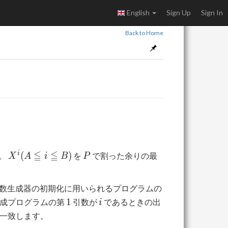
English
Sign Up
Sign In
Back to Home
X^i
P
≦
≦
i
(
)
。
を
で割った余りの最
X
A
i
B
P
(A
≦ i
数生成器の初期化に用いられるプログラムの
≦
1
i
B)
1
成プログラムの第
引数が
であるときの出
i
一致します。