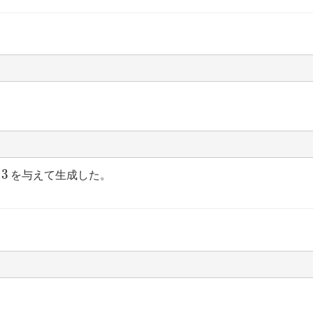
3
3
に
を与えて生成した。