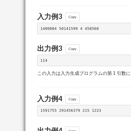
入力例3
Copy
出力例3
Copy
1
1
この入力は入力生成プログラムの第
引数
入力例4
Copy
出力例4
Copy