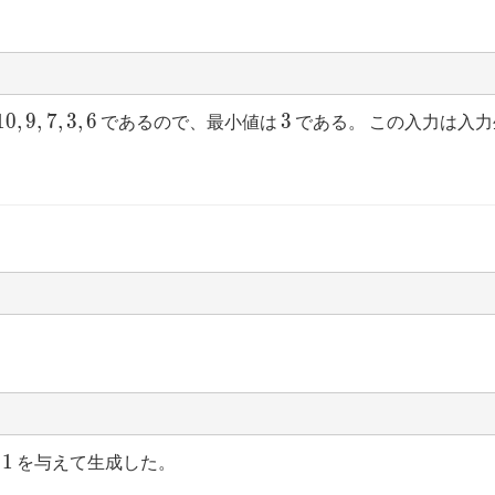
3
1
0
,
9
,
7
,
3
,
6
3
であるので、最小値は
である。 この入力は入
1
1
に
を与えて生成した。