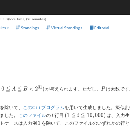
13:30
(local time) (90 minutes)
lts
Standings
Virtual Standings
Editorial
P
3
1
≦
≦
,
0
<
2
)
が与えられます。ただし、
は素数です
A
B
P
を除いて、
このC++プログラム
を用いて生成しました。擬似乱
i
(1 ≦ i
≦
≦
(
1
1
0
,
0
0
0
)
ました。
このファイル
の
行目
は、入力生
i
i
≦
1
1
ストケースは入力例
を除いて、このファイルのいずれかの行と
10,000)