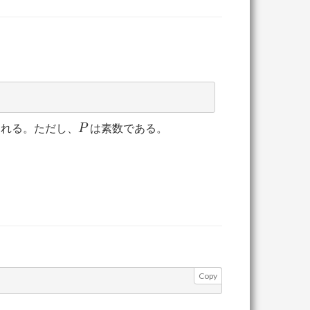
P
れる。ただし、
は素数である。
P
Copy