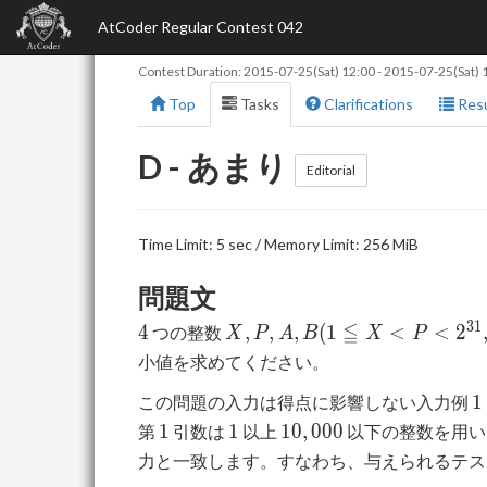
AtCoder Regular Contest 042
Contest Duration:
2015-07-25(Sat) 12:00
-
2015-07-25(Sat) 
Top
Tasks
Clarifications
Resu
D - あまり
Editorial
Time Limit: 5 sec / Memory Limit: 256 MiB
問題文
4
X, P, A,
3
1
≦
4
,
,
,
(
1
<
<
2
つの整数
X
P
A
B
X
P
B (1 ≦
小値を求めてください。
X < P
1
1
この問題の入力は得点に影響しない入力例
<
1
1
10,000
2^{31},
1
1
1
0
,
0
0
0
第
引数は
以上
以下の整数を用い
0 ≦ A
力と一致します。すなわち、与えられるテ
≦ B <