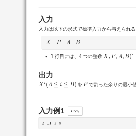
2^{31})
入力
入力は以下の形式で標準入力から与えられる
X
P
A
B
X
P
A
B
1
4
X, P, A,
1
4
,
,
,
(
1
行目には、
つの整数
X
P
A
B
B (1 ≦
X < P
出力
<
X^i
P
≦
≦
2^{31},
i
(
)
を
で割った余りの最小
X
A
i
B
P
(A
0 ≦ A
≦ i
≦ B <
≦
2^{31})
入力例1
B)
Copy