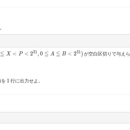
。
3
1
3
1
≦
≦
≦
<
<
2
,
0
<
2
)
が空白区切りで与えら
X
P
A
B
1
1
値を
行に出力せよ。