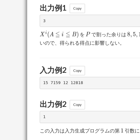
出力例1
Copy
X^i
P
8,
≦
≦
i
(
)
8
,
5
,
を
で割った余りは
X
A
i
B
P
(A
5,
いので、得られる得点に影響しない。
≦ i
10,
≦
9,
B)
7,
入力例2
3,
Copy
6
出力例2
Copy
1
1
この入力は入力生成プログラムの第
引数