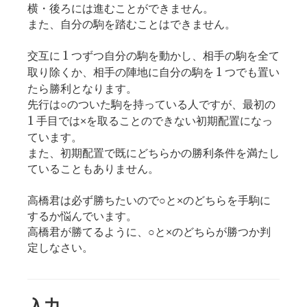
横・後ろには進むことができません。
また、自分の駒を踏むことはできません。
1
1
交互に
つずつ自分の駒を動かし、相手の駒を全て
1
1
取り除くか、相手の陣地に自分の駒を
つでも置い
たら勝利となります。
1
先行は○のついた駒を持っている人ですが、最初の
1
手目では×を取ることのできない初期配置になっ
ています。
また、初期配置で既にどちらかの勝利条件を満たし
ていることもありません。
高橋君は必ず勝ちたいので○と×のどちらを手駒に
するか悩んでいます。
高橋君が勝てるように、○と×のどちらが勝つか判
定しなさい。
入力