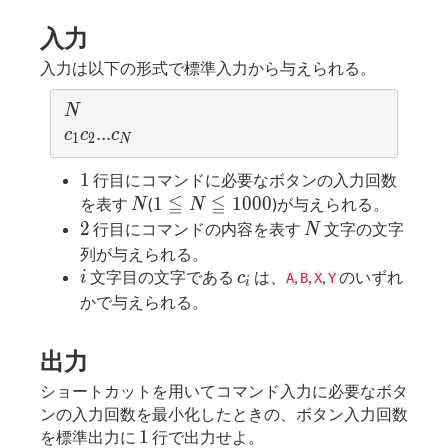
入力
入力は以下の形式で標準入力から与えられる。
N
N
c_
.
.
.
c
c
c
1
2
N
{1}c
1
1
_
行目にコマンドに必要なボタンの入力回数
≦
≦
N
1 ≦
{2}...
1
1
0
0
0
を表す
(
)が与えられる。
N
N
N ≦
c_
2
N
2
行目にコマンドの内容を表す
文字の文字
N
1000
{N}
列が与えられる。
i
c_{i}
文字目の文字である
は、
,
,
,
のいずれ
i
c
A
B
X
Y
i
かで与えられる。
出力
ショートカットを用いてコマンド入力に必要なボタ
ンの入力回数を最小化したときの、ボタン入力回数
1
1
を標準出力に
行で出力せよ。