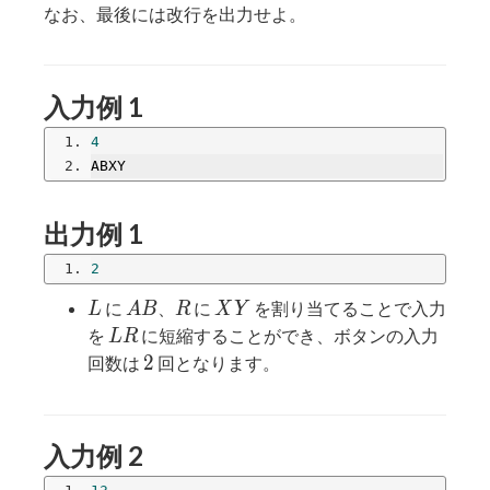
なお、最後には改行を出力せよ。
入力例 1
4
ABXY
出力例 1
2
L
AB
R
XY
に
、
に
を割り当てることで入力
L
A
B
R
X
Y
LR
を
に短縮することができ、ボタンの入力
L
R
2
2
回数は
回となります。
入力例 2