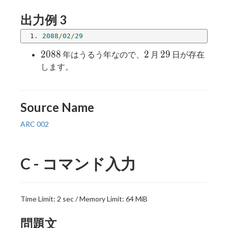
出力例 3
2088
/
02
/
29
2088
2
29
2
0
8
8
2
2
9
年はうるう年なので、
月
日が存在
します。
Source Name
ARC 002
C - コマンド入力
Time Limit: 2 sec / Memory Limit: 64 MiB
問題文