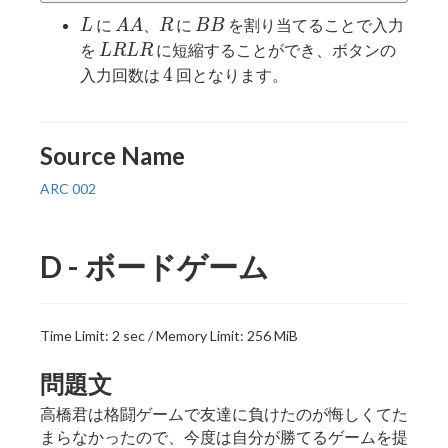
L
AA
R
BB
に
、
に
を割り当てることで入力
L
A
A
R
B
B
LRLR
を
に短縮することができ、ボタンの
L
R
L
R
4
4
入力回数は
回となります。
Source Name
ARC 002
D - ボードゲーム
Time Limit: 2 sec / Memory Limit: 256 MiB
問題文
高橋君は格闘ゲームで友達に負けたのが悔しくてた
まらなかったので、今度は自分が勝てるゲームを提