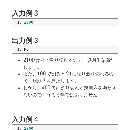
入力例 3
2100
出力例 3
NO
2100
4
1
2
1
0
0
4
1
は
で割り切れるので、規則
を満た
します。
100
21
1
0
0
2
1
また、
で割ると
になり割り切れるの
2
2
で、規則
を満たします。
400
3
4
0
0
3
しかし、
では割り切れず規則
を満たさ
ないので、うるう年ではありません。
入力例 4
2000