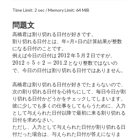
Time Limit: 2 sec / Memory Limit: 64 MiB
問題文
高橋君は割り切れる日付が好きです。
割り切れる日付とは、年÷月÷日の計算結果が整数
になる日付のことです。
2012
5
2
2012÷5
2
0
1
2
5
2
例えば今日の日付は
年
月
日ですが、
2
0
1
2
÷
5
÷
2
=
2
0
1
.
2
となり整数ではないの
で、今日の日付は割り切れる日付ではありません。
高橋君は割り切れる日付が好きでたまらないので、
次の割り切れる日付を心待ちにして、毎日今日が割
り切れる日付かどうかをチェックしてしまいます。
彼に少しでも多くの仕事をしてもらうために、入力
として与えられた日付以降で最初に来る割り切れる
日付を求めなさい。
ただし、入力として与えられた日付が割り切れる日
付だった場合は、与えられた日付が答えになりま