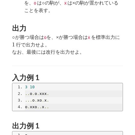
を、
は○の駒が、
は×の駒が置かれている
o
x
ことを表す。
出力
1
○が勝つ場合は
を、×が勝つ場合は
を標準出力に
o
x
1
行で出力せよ。
なお、最後には改行を出力せよ。
入力例 1
3
10
..
o
.
o
.
xxx
.
...
o
.
xo
.
x
.
o
.
xxo
..
x
..
出力例 1