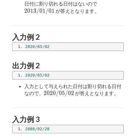
2013/01/01
日付に割り切れる日付はないので
2
0
1
3
/
0
1
/
0
1
が答えとなります。
入力例 2
2020
/
05
/
02
出力例 2
2020
/
05
/
02
入力として与えられた日付は割り切れる日付
2020/05/02
2
0
2
0
/
0
5
/
0
2
なので、
が答えとなります。
入力例 3
2088
/
02
/
28