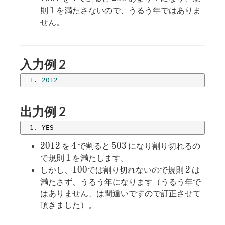
1
1
則
を満たさないので、うるう年ではありま
せん。
入力例 2
2012
出力例 2
YES
2012
4
503
2
0
1
2
4
5
0
3
を
で割ると
になり割り切れるの
1
1
で規則
を満たします。
100
2
1
0
0
2
しかし、
では割り切れないので規則
は
満たさず、うるう年になります（うるう年で
はありません、は間違いですので訂正させて
頂きました）。