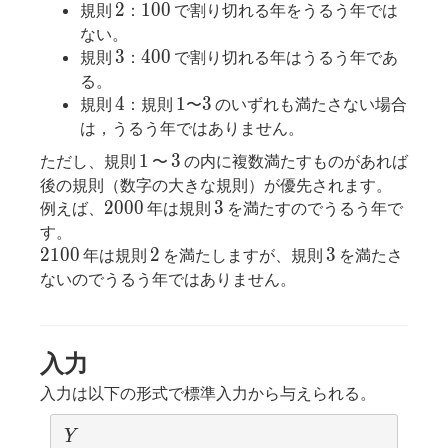
2
100
2
1
0
0
規則
：
で割り切れる年をうるう年では
ない。
3
400
3
4
0
0
規則
：
で割り切れる年はうるう年であ
る。
4
1
3
4
1
3
規則
：規則
〜
のいずれも満たさない場合
は，うるう年ではありません。
1
3
1
3
ただし、規則
〜
の内に複数満たすものがあれば
後の規則（数字の大きな規則）が優先されます。
2000
3
2
0
0
0
3
例えば、
年は規則
を満たすのでうるう年で
す。
2100
2
3
2
1
0
0
2
3
年は規則
を満たしますが、規則
を満たさ
ないのでうるう年ではありません。
入力
入力は以下の形式で標準入力から与えられる。
Y
Y