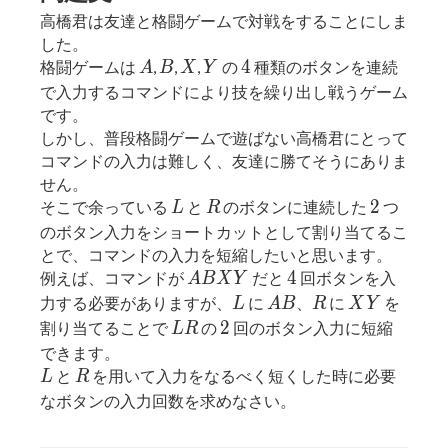
高橋君は友達と格闘ゲームで対戦をすることにしま
した。
A
B
X
Y
4
4
格闘ゲームは
,
,
,
の
種類のボタンを連続
A
B
X
Y
で入力するコマンドにより技を繰り出し戦うゲーム
です。
しかし、普段格闘ゲームで遊ばない高橋君にとって
コマンドの入力は難しく、友達に勝てそうにありま
せん。
L
R
2
2
そこで余っている
と
のボタンに連続した
つ
L
R
のボタン入力をショートカットとして割り当てるこ
とで、コマンドの入力を短縮したいと思います。
ABXY
4
4
例えば、コマンドが
だと
回ボタンを入
A
B
X
Y
L
AB
R
XY
力する必要がありますが、
に
、
に
を
L
A
B
R
X
Y
LR
2
2
割り当てることで
の
回のボタン入力に短縮
L
R
できます。
L
R
と
を用いて入力をなるべく短くした時に必要
L
R
なボタンの入力回数を求めなさい。