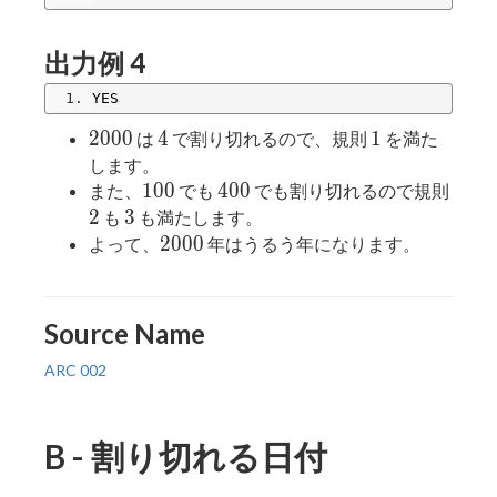
出力例 4
YES
2000
4
1
2
0
0
0
4
1
は
で割り切れるので、規則
を満た
します。
100
400
2
1
0
0
4
0
0
また、
でも
でも割り切れるので規則
3
2
3
も
も満たします。
2000
2
0
0
0
よって、
年はうるう年になります。
Source Name
ARC 002
B - 割り切れる日付