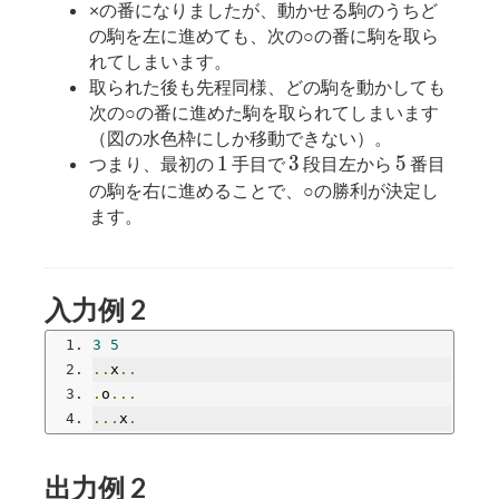
×の番になりましたが、動かせる駒のうちど
の駒を左に進めても、次の○の番に駒を取ら
れてしまいます。
取られた後も先程同様、どの駒を動かしても
次の○の番に進めた駒を取られてしまいます
（図の水色枠にしか移動できない）。
1
3
5
1
3
5
つまり、最初の
手目で
段目左から
番目
の駒を右に進めることで、○の勝利が決定し
ます。
入力例 2
3
5
..
x
..
.
o
...
...
x
.
出力例 2