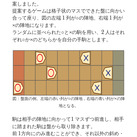
案しました。
提案するゲームは格子状のマスでできた盤に向かい
1
1
1
1
合って座り、図の左端
列が○の陣地、右端
列が
×の陣地になります。
2
2
ランダムに並べられた○と×の駒を用い、
人はそれ
ぞれ○か×のどちらかを自分の手駒とします。
図：盤面の例。左端の赤い列が○の陣地，右端の青い列が×の陣
地となる。
1
1
駒は相手の陣地に向かって
マスずつ前進し、相手
に踏まれた駒は盤から取り除きます。
1
1
前
方向にのみ進むことができ、それ以外の斜め・