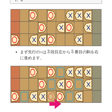
o
3
5
3
5
まず先行の○は
段目左から
番目の駒を右
に進めます。