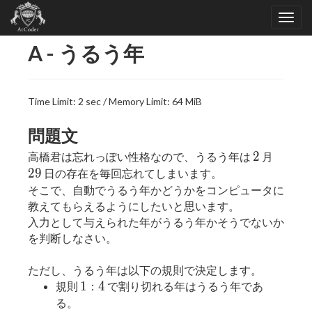
A - うるう年
Time Limit: 2 sec / Memory Limit: 64 MiB
問題文
2
29
2
高橋君は忘れっぽい性格なので、うるう年は
月
2
9
日の存在を毎回忘れてしまいます。
そこで、自動でうるう年かどうかをコンピュータに
教えてもらえるようにしたいと思います。
入力として与えられた年がうるう年かそうでないか
を判断しなさい。
ただし、うるう年は以下の規則で決定します。
1
4
1
4
規則
：
で割り切れる年はうるう年であ
る。