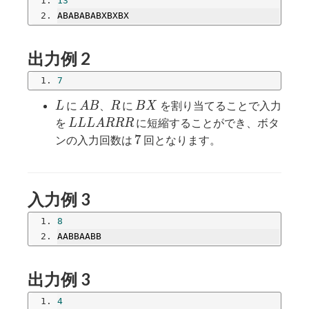
13
ABABABABXBXBX
出力例 2
7
L
AB
R
BX
に
、
に
を割り当てることで入力
L
A
B
R
B
X
LLLARRR
を
に短縮することができ、ボタ
L
L
L
A
R
R
R
7
7
ンの入力回数は
回となります。
入力例 3
8
AABBAABB
出力例 3
4