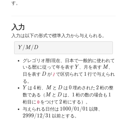
す。
入力
入力は以下の形式で標準入力から与えられる。
Y/
/
/
Y
M
D
M/
D
グレゴリオ暦(現在、日本で一般的に使われて
Y
M
いる暦)に従って年を表す
、月を表す
、
Y
M
D
1
1
日を表す
が
で区切られて
行で与えられ
D
/
る。
Y
4
M
D
0
2
4
0
2
は
桁、
と
は
埋めされた
桁の整
Y
M
D
M
D
1
1
1
1
数である（
と
は、
桁の数の場合も
M
D
2
2
桁目に
をつけて
桁にする）。
0
1000/01/01
2999/12/
1
0
0
0
/
0
1
/
0
1
与えられる日付は
以降、
2
9
9
9
/
1
2
/
3
1
以前とする。