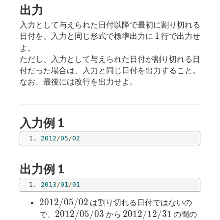
出力
入力として与えられた日付以降で最初に割り切れる
1
1
日付を、入力と同じ形式で標準出力に
行で出力せ
よ。
ただし、入力として与えられた日付が割り切れる日
付だった場合は、入力と同じ日付を出力すること。
なお、最後には改行を出力せよ。
入力例 1
2012
/
05
/
02
出力例 1
2013
/
01
/
01
2012/05/02
2
0
1
2
/
0
5
/
0
2
は割り切れる日付ではないの
2012/05/03
2012/12/31
2
0
1
2
/
0
5
/
0
3
2
0
1
2
/
1
2
/
3
1
で、
から
の間の