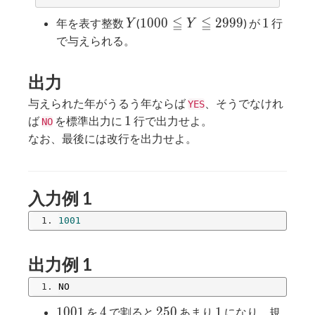
≦
≦
Y
1000
1
1
0
0
0
2
9
9
9
1
年を表す整数
(
) が
行
Y
Y
≦ Y
で与えられる。
≦
2999
出力
与えられた年がうるう年ならば
、そうでなけれ
YES
1
1
ば
を標準出力に
行で出力せよ。
NO
なお、最後には改行を出力せよ。
入力例 1
1001
出力例 1
NO
1001
4
250
1
1
0
0
1
4
2
5
0
1
を
で割ると
あまり
になり、規