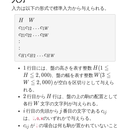
入力は以下の形式で標準入力から与えられる。
H
W
H
W
c_
…
c
c
c
1
1
1
2
1
W
{1
c_
…
c
c
c
2
1
2
2
2
W
1}c
{2
:
:
_{1
1}c
:
:
2}
_{2
c_
…
c
c
c
1
2
H
H
H
W
…c
2}
{H
≦
_{1
1
H (1
…c
1
(
1
1}c
行目には、盤の高さを表す整数
H
W}
≦ H
_{2
≦
≦
_
W (3
2
,
0
0
0
(
3
)、盤の幅を表す整数
H
W
≦
W}
{H
≦ W
≦
2
,
0
0
0
)
が空白を区切りとして与えら
W
2,000
2}
≦
れる。
…c
2,000)
2
H
2
行目から
行は、盤の上の駒の配置として
H
_
W
各行
文字の文字列が与えられる。
W
{H
i
j
c_{ij}
行目の先頭から
番目の文字である
i
j
c
i
j
W}
は、
,
,
のいずれかで与えらる。
.
o
x
c_{ij}
が
の場合は何も駒が置かれていないこと
c
.
i
j