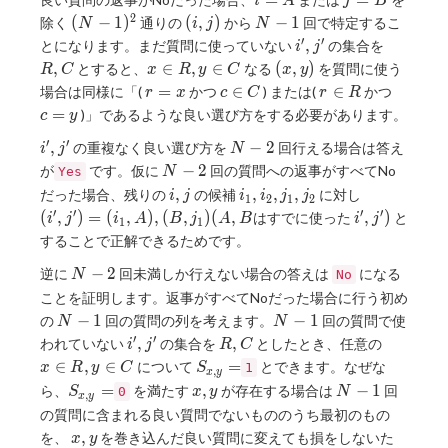
=
=
i
A
j
B
\neq
2
(N-
(i,j)
N-
(
−
1
)
(
,
)
−
1
除く
通りの
から
回で特定するこ
N
i
j
N
c
1)^2
1
′
′
i',j'
R,C
,
とになります。まだ質問に使っていない
の集合を
i
j
x
(x,y)
,
∈
,
∈
(
,
)
とすると、
なる
を質問に使う
R
C
x
R
y
C
x
y
\in
r=x
c\in
r
c=y
=
∈
∈
場合は同様に「(
かつ
) または(
かつ
r
x
c
C
r
R
R,
C
\in
=
)」であるような良い選び方をする必要があります。
c
y
y
R
′
′
i',j'
N-
\in
,
−
2
の重複なく良い選び方を
回行える場合は答え
i
j
N
2
C
N-
−
2
が
です。仮に
回の質問への返事がすべてNo
Yes
N
2
i,j
i_1,i_2,j_1,j_2
(i',j')=
,
,
,
,
だった場合、残りの
の候補
に対し
i
j
i
i
j
j
1
2
1
2
(i_1,A),
′
′
′
′
i',j')
(
,
)
=
(
,
)
,
(
,
)
(
,
,
)
はすでに使った
と
i
j
i
A
B
j
A
B
i
j
1
1
(B, j_1)
することで正解できるためです。
(A,B
N-
−
2
逆に
回未満しか行えない場合の答えは
になる
N
No
2
ことを証明します。返事がすべてNoだった場合に行う初め
N-
N-
−
1
−
1
の
回の質問の列を考えます。
回の質問で使
N
N
1
1
′
′
i',
R,
x
,
,
われていない
の集合を
としたとき、任意の
i
j
R
C
j'
C
\in
S_{x,y}=
∈
,
∈
=
について
とできます。なぜな
x
R
y
C
S
1
,
x
y
R,
S_{x,y}=
x,y
N-
=
,
−
1
ら、
を満たす
が存在する場合は
回
S
0
x
y
N
,
x
y
y
1
の質問に含まれる良い質問でないもののうち最初のもの
\in
x,y
,
を、
を巻き込んだ良い質問に変えても損をしないた
x
y
C