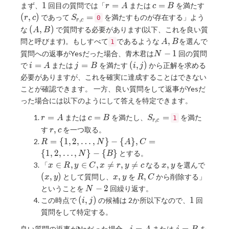
1
r=A
c=B
(r,c)
1
=
=
まず、
回目の質問では「
または
を満たす
r
A
c
B
S_{r,c}=
(
,
)
=
であって
を満たすものが存在する」よう
r
c
S
0
,
r
c
(A,B)
(
,
)
な
で質問する必要があります(以下、これを良い質
A
B
A,B
,
問と呼びます)。もしすべて
であるような
を選んで
1
A
B
N-
−
1
質問への返事がYesだった場合、青木君は
回の質問
N
1
i=A
j=B
(i,j)
=
=
(
,
)
で
または
を満たす
から正解を求める
i
A
j
B
i
j
必要がありますが、これを確実に達成することはできない
ことが確認できます。 一方、良い質問をして返事がYesだ
った場合には以下のようにして答えを特定できます。
r=A
c=B
S_{r,c}=
=
=
=
または
を満たし、
を満た
r
A
c
B
S
1
,
r
c
r,c
,
す
を一つ取る。
r
c
R=\
=
{
1
,
2
,
…
,
}
−
{
}
,
=
R
N
A
C
{1,2,\ldots,N\}-
{
1
,
2
,
…
,
}
−
{
}
とする。
N
B
\{A\}, C=\
x
x,y
(x,y)
∈
,
∈
,

=
,

=
,
「
なる
を選んで
x
R
y
C
x
r
y
c
x
y
{1,2,\ldots,N\}-
\in
x,y
R,C
(
,
)
,
,
として質問し、
を
から削除する」
x
y
x
y
R
C
\{B\}
R, y
N-
−
2
ということを
回繰り返す。
N
\in
2
(i,j)
1
(
,
)
1
この時点で
の候補は 2か所以下なので、
回
i
j
C, x
質問をして特定する。
\neq
r, y
i=A
j=B
良い質問の返事がNoだった場合、
または
を