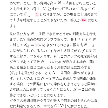
N-
−
3
めです。また、良い質問が高々
回しか行えないこ
N
3
|R|+|C|
x
∣
∣
+
∣
∣
≥
4
∈
,
∈
とを考えると
かつ任意の
R
C
x
R
y
C
\geq 4
\in
S_{x,y}=
1
=
1
について
となりますが、この場合に
回の質問
S
1
,
x
y
R,
i,j
,
で
を特定することができないため、答えが
になり
i
j
No
y
ます。
\in
C
N-
−
2
良い選び方を
回できるかどうかの判定方法を考え
N
2
2N
1
2
1
≤
,
≤
ます。
頂点の無向グラフであって、各
N
i
j
N
\leq
S_{i,j}
i,
=
,
+
に対して
のときかつそのときに限り
S
0
i
N
j
,
i
j
i,j
=
N+j
′
′
i',j'
,
に辺が貼られているもの、すなわち各頂点が
に対応
i
j
\leq
する二部グラフを考えます。もしこのグラフの無閉路部分
N
N-
−
2
グラフであって辺数
のものが存在する場合、葉に
N
2
(i',j')
あたる頂点と適当に余ったもう片側の頂点に対応する
′
′
N-
(
,
)
−
2
を選び続けることで
回良い操作ができま
i
j
N
2
N-
−
2
す。もしどのように
本の辺を選んでも閉路が発生
N
2
2
する場合、その閉路において操作をしようとすると同時に
N-
2
−
2
本以上の辺を消してしまうことになり、
回の操
N
2
作ができないということになります。
グラフの無閉路部分グラフが最大で何本の辺を含むかは貪
2
\mathrm{O}
O
(
)
欲に判定できるため、本問を
で解けました。
N