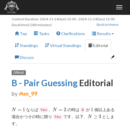
Contest Duration:
2024-11-24(Sun) 12:00
-
2024-11-24(Sun) 15:00
Back to Home
(local time) (180 minutes)
Top
Tasks
Clarifications
Results
Standings
Virtual Standings
Editorial
Discuss
Official
B - Pair Guessing
Editorial
by
m_99
N=1
N=2
1
=
1
=
2
1
ならば
、
の時は
が
個以上ある
N
Yes
N
0
N\geq3
≥
3
場合かつその時に限り
です。以下、
としま
Yes
N
す。