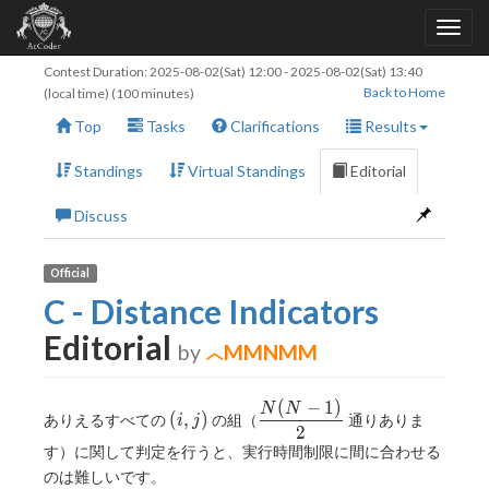
Contest Duration:
2025-08-02(Sat) 12:00
-
2025-08-02(Sat) 13:40
Back to Home
(local time) (100 minutes)
Top
Tasks
Clarifications
Results
Standings
Virtual Standings
Editorial
Discuss
Official
C - Distance Indicators
Editorial
by
MMNMM
(
−
1
)
(i,j)
\dfrac{N(N-
N
N
(
,
)
ありえるすべての
の組（
通りありま
i
j
1)}2
2
す）に関して判定を行うと、実行時間制限に間に合わせる
のは難しいです。