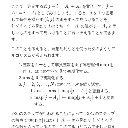
j-
j-A _
−
=
+
−
ここで、判定する式
を変形して、
j
i
A
A
j
i
j
i=A
j=i+A
j
1
=
+
1
としてみましょう。 すると、
を
つ固定
A
i
A
j
j
i
_
_ i
(i,j)
1\le
(
,
)
して条件を満たす
の組をすべて見つけることを、
i
j
i+A
i\lt
i
i+A
j-
1
≤
<
+
−
を満たす
のうち、
の値が
と等
i
j
i
i
A
j
A
_ j
i
j
j
_ i
A
しいものをすべて見つけることに言い換えることができま
_
す。
j
このことを考えると、連想配列などを使った次のようなア
ルゴリズムが考えられます。
\operatorn
m
a
p
整数をキーとして非負整数を返す連想配列
を
0
0
作り、はじめすべて
で初期化する。
\operatorname{ans}
0
a
n
s
0
を
で初期化する。
j=2,3,\ldots,N
=
2
,
3
,
…
,
に対して、次を繰り返す。
j
N
\operatorname{ans}\leftarrow\operator
a
n
s
←
a
n
s
+
m
a
p
[
−
]
と更新する。
j
A
j
j-A _ j\rbrack
\operatorname{map}\lbrack j+A _
m
a
p
[
+
]
←
m
a
p
[
+
]
+
1
と更新
j
A
j
A
j
j
j\rbrack\leftarrow\operatorname{map}\lb
する。
j+A _ j\rbrack+1
3-2. のステップが行われることによって、3-1. のステップ
\operatorname{map}\lbrack
i+A
1\le
m
a
p
[
]
+
=
1
≤
<
の時点で
には
を満たす
x
i
A
x
i
j
i
x\rbrack
_
i\lt
の個数が入っているので、このアルゴリズムで正しい答え