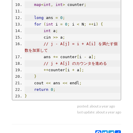
map
<
int
,
int
>
 counter
;
long
 ans 
=
0
;
for
(
int
 i 
=
0
;
 i 
<
 N
;
++
i
)
{
int
 a
;
        cin 
>>
 a
;
// j - A[j] = i + A[i] を満たす個
数を加算して
        ans 
+=
 counter
[
i 
-
 a
];
// j + A[j] のカウンタを進める
++
counter
[
i 
+
 a
];
}
    cout 
<<
 ans 
<<
 endl
;
return
0
;
}
posted:
about a year ago
last update:
about a year ago
Facebook
Twitter
Telegram
Share