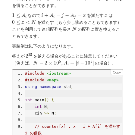
i=x
j
を得ることができます。
1\le
i+A
x
0\le
1
≤
+
=
−
=
なので
を満たす
は
A
i
A
j
A
x
x
i
i
j
A _
_
x\lt
0
≤
<
を満たす（もう少し狭めることもできます）
x
N
i
i=j-
N
N
ことを利用して連想配列を長さ
の配列に置き換えるこ
N
A _
ともできます。
j=x
実装例は以下のようになります。
3
2
2 ^
2
答えが
を越える場合があることに注意してください
{32}
5
5
N=2\times10
=
2
×
1
0
,
=
∣
−
1
0
∣
（例えば、
の場合）。
N
A
i
i
^ 5, A _
Copy
#include
<iostream>
i=\vert i-10
^ 5\vert
#include
<map>
using
namespace
 std
;
int
 main
()
{
int
 N
;
    cin 
>>
 N
;
// counter[x] : x = i + A[i] を満たす 
i の個数 