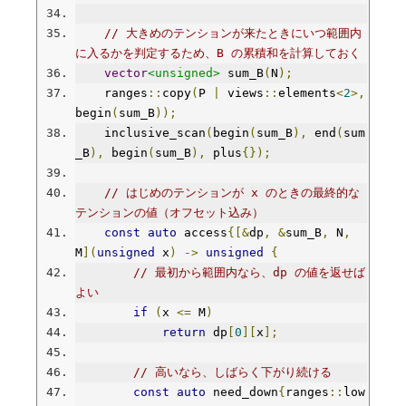
// 大きめのテンションが来たときにいつ範囲内
に入るかを判定するため、B の累積和を計算しておく
vector
<unsigned>
 sum_B
(
N
);
    ranges
::
copy
(
P 
|
 views
::
elements
<
2
>,
begin
(
sum_B
));
    inclusive_scan
(
begin
(
sum_B
),
 end
(
sum
_B
),
 begin
(
sum_B
),
 plus
{});
// はじめのテンションが x のときの最終的な
テンションの値（オフセット込み）
const
auto
 access
{[&
dp
,
&
sum_B
,
 N
,
M
](
unsigned
 x
)
->
unsigned
{
// 最初から範囲内なら、dp の値を返せば
よい
if
(
x 
<=
 M
)
return
 dp
[
0
][
x
];
// 高いなら、しばらく下がり続ける
const
auto
 need_down
{
ranges
::
low