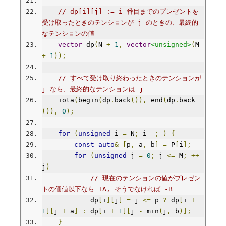
// dp[i][j] := i 番目までのプレゼントを
受け取ったときのテンションが j のときの、最終的
なテンションの値
vector
 dp
(
N 
+
1
,
vector
<unsigned>
(
M 
+
1
));
// すべて受け取り終わったときのテンションが 
j なら、最終的なテンションは j
    iota
(
begin
(
dp
.
back
()),
 end
(
dp
.
back
()),
0
);
for
(
unsigned
 i 
=
 N
;
 i
--;
)
{
const
auto
&
[
p
,
 a
,
 b
]
=
 P
[
i
];
for
(
unsigned
 j 
=
0
;
 j 
<=
 M
;
++
j
)
// 現在のテンションの値がプレゼン
トの価値以下なら +A, そうでなければ -B
            dp
[
i
][
j
]
=
 j 
<=
 p 
?
 dp
[
i 
+
1
][
j 
+
 a
]
:
 dp
[
i 
+
1
][
j 
-
 min
(
j
,
 b
)];
}