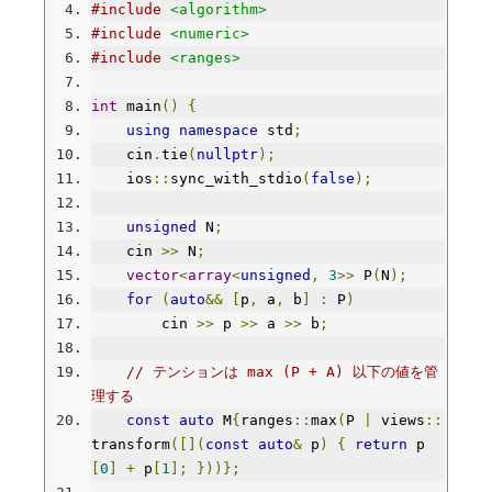
#include
<algorithm>
#include
<numeric>
#include
<ranges>
int
 main
()
{
using
namespace
 std
;
    cin
.
tie
(
nullptr
);
    ios
::
sync_with_stdio
(
false
);
unsigned
 N
;
    cin 
>>
 N
;
vector
<
array
<
unsigned
,
3
>>
 P
(
N
);
for
(
auto
&&
[
p
,
 a
,
 b
]
:
 P
)
        cin 
>>
 p 
>>
 a 
>>
 b
;
// テンションは max (P + A) 以下の値を管
理する
const
auto
 M
{
ranges
::
max
(
P 
|
 views
::
transform
([](
const
auto
&
 p
)
{
return
 p
[
0
]
+
 p
[
1
];
}))};