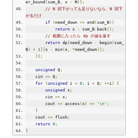
er_bound
(
sum_B
,
 x 
-
 M
)};
// N 回下がっても足りないなら、N 回下
がるだけ
if
(
need_down 
==
 end
(
sum_B
))
return
 x 
-
 sum_B
.
back
();
// 範囲に入ったら dp の値を返す
return
 dp
[
need_down 
-
 begin
(
sum_
B
)
+
1
][
x 
-
 min
(
x
,
*
need_down
)];
}};
unsigned
 Q
;
    cin 
>>
 Q
;
for
(
unsigned
 i 
=
0
;
 i 
<
 Q
;
++
i
)
{
unsigned
 x
;
        cin 
>>
 x
;
        cout 
<<
 access
(
x
)
<<
'\n'
;
}
    cout 
<<
 flush
;
return
0
;
}