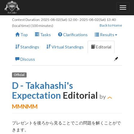
Contest Duration:
2025-08-02(Sat) 12:00
-
2025-08-02(Sat) 13:40
Back to Home
(local time) (100 minutes)
Top
Tasks
Clarifications
Results
Standings
Virtual Standings
Editorial
Discuss
Official
D - Takahashi's
Expectation
Editorial
by
MMNMM
プレゼントを後ろから見ることでこの問題を解くことがで
きます。