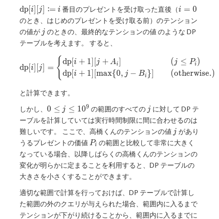
\operatorname{dp}\lbrack
i=0
:
d
p
[
]
[
]
=
=
0
番目のプレゼントを受け取った直後（
i
j
i
i
i\rbrack\lbrack
のとき、はじめのプレゼントを受け取る前）のテンション
j\rbrack\coloneqq i
j
の値が
のときの、最終的なテンションの値 のような DP
j
テーブルを考えます。 すると、
{
\operatorname{dp}\lbrack i\
d
p
[
+
1
]
[
+
]
(
≤
)
i
j
A
j
P
i
i
d
p
[
]
[
]
=
i
j
d
p
[
+
1
]
[
m
a
x
{
0
,
−
}
]
(
otherwise.
)
i
j
B
i
と計算できます。
9
0\le
j
0
≤
≤
1
0
しかし、
の範囲のすべての
に対して DP テ
j
j
j\le10
ーブルを計算していては実行時間制限に間に合わせるのは
^ 9
j
難しいです。 ここで、高橋くんのテンションの値
があり
j
P
うるプレゼントの価値
の範囲と比較して非常に大きく
P
i
_
なっている場合、以降しばらくの高橋くんのテンションの
i
変化が明らかに定まることを利用すると、DP テーブルの
大きさを小さくすることができます。
適切な範囲で計算を行っておけば、DP テーブルで計算し
た範囲の外のクエリが与えられた場合、範囲内に入るまで
テンションが下がり続けることから、範囲内に入るまでに