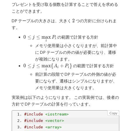
プレゼントを受け取る個数を計算することで答えを求める
ことができます。
2
2
DP テーブルの大きさは、大きく
つの方針に分けられま
す。
\displaystyle0\le
0
≤
≤
m
a
x
の範囲で計算する方針
j
P
i
i
j\le\max _ iP _ i
メモリ使用量は小さくなりますが、前計算中
に DP テーブルの外の値が必要になり、遷移
が複雑になります。
\displaystyle0\le
0
≤
≤
m
a
x
{
+
}
の範囲で計算する方針
j
A
P
i
i
i
j\le\max _
前計算の段階で DP テーブルの外側の値が必
i\lbrace A _ i+P
要にならず、遷移はシンプルになりますが、
_ i\rbrace
メモリ使用量は大きくなります。
実装例は以下のようになります。 この実装例では、後者の
方針で DP テーブルの計算を行っています。
Copy
#include
<iostream>
#include
<vector>
#include
<array>