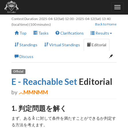
Contest Duration:
2025-04-12(Sat) 12:00
-
2025-04-12(Sat) 13:40
Back to Home
(local time) (100 minutes)
Top
Tasks
Clarifications
Results
Standings
Virtual Standings
Editorial
Discuss
Official
E - Reachable Set
Editorial
by
MMNMM
1. 判定問題を解く
k
まず、ある
に対して条件を満たすことができるか判定す
k
る方法を考えます。