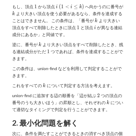
1
i\
1
(
1
<
≤
)
もし、頂点
から頂点
へ向かうのに番号が
i
i
k
(1\lt
k
より大きい頂点を使う必要があるなら、条件を達成する
k
i\leq
k
ことはできません。 この条件は、「番号が
より大きい
k
k)
1
i
1
頂点をすべて削除したときに頂点
と頂点
が異なる連結
i
成分にあるか」と同値です。
k
逆に、番号が
より大きい頂点をすべて削除したとき、残
k
1
1
る連結成分がただ
つであれば、条件を達成することがで
きます。
この条件は、union-find などを利用して判定することがで
きます。
k
これをすべての
について判定する方法を考えます。
k
2
2
union-find に追加する辺の順番を「辺が結ぶ
つの頂点の
k
番号のうち大きいほう」の昇順とし、それぞれの
につい
k
て適切なタイミングで判定を行うことができます。
2. 最小化問題を解く
次に、条件を満たすことができるときの消すべき頂点の個