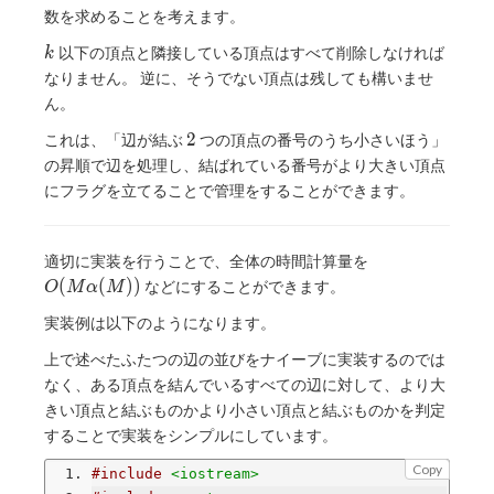
数を求めることを考えます。
k
以下の頂点と隣接している頂点はすべて削除しなければ
k
なりません。 逆に、そうでない頂点は残しても構いませ
ん。
2
2
これは、「辺が結ぶ
つの頂点の番号のうち小さいほう」
の昇順で辺を処理し、結ばれている番号がより大きい頂点
にフラグを立てることで管理をすることができます。
O(M\alpha(M)
適切に実装を行うことで、全体の時間計算量を
(
(
)
)
などにすることができます。
O
M
α
M
実装例は以下のようになります。
上で述べたふたつの辺の並びをナイーブに実装するのでは
なく、ある頂点を結んでいるすべての辺に対して、より大
きい頂点と結ぶものかより小さい頂点と結ぶものかを判定
することで実装をシンプルにしています。
Copy
#include
<iostream>