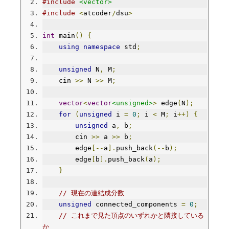
#include
<vector>
#include
<
atcoder
/
dsu
>
int
 main
()
{
using
namespace
 std
;
unsigned
 N
,
 M
;
    cin 
>>
 N 
>>
 M
;
vector
<
vector
<unsigned>
>
 edge
(
N
);
for
(
unsigned
 i 
=
0
;
 i 
<
 M
;
 i
++)
{
unsigned
 a
,
 b
;
        cin 
>>
 a 
>>
 b
;
        edge
[--
a
].
push_back
(--
b
);
        edge
[
b
].
push_back
(
a
);
}
// 現在の連結成分数
unsigned
 connected_components 
=
0
;
// これまで見た頂点のいずれかと隣接している
か