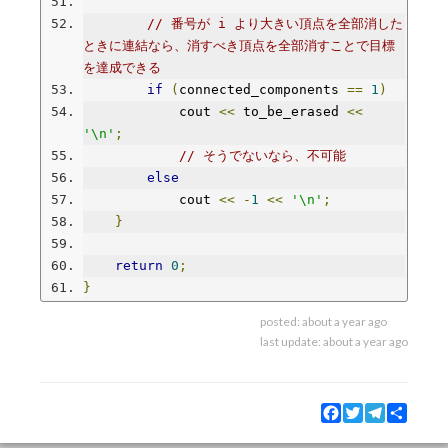
// 番号が i より大きい頂点を全部消した
ときに連結なら、消すべき頂点を全部消すことで目標
を達成できる
if
(
connected_components 
==
1
)
            cout 
<<
 to_be_erased 
<<
'\n'
;
// そうでないなら、不可能
else
            cout 
<<
-
1
<<
'\n'
;
}
return
0
;
}
posted:
about a year ago
last update:
about a year ago
Facebook
Twitter
Telegram
Share