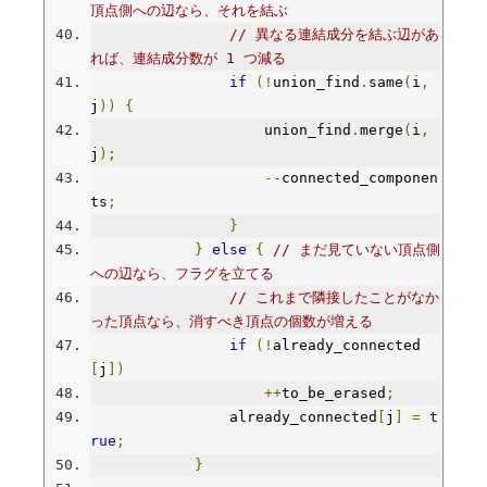
頂点側への辺なら、それを結ぶ
// 異なる連結成分を結ぶ辺があ
れば、連結成分数が 1 つ減る
if
(!
union_find
.
same
(
i
,
j
))
{
                    union_find
.
merge
(
i
,
j
);
--
connected_componen
ts
;
}
}
else
{
// まだ見ていない頂点側
への辺なら、フラグを立てる
// これまで隣接したことがなか
った頂点なら、消すべき頂点の個数が増える
if
(!
already_connected
[
j
])
++
to_be_erased
;
                already_connected
[
j
]
=
t
rue
;
}