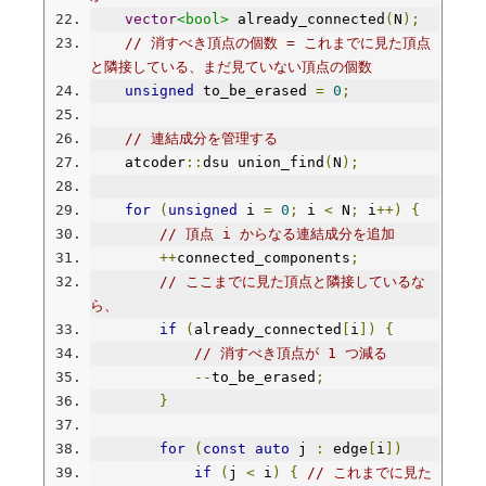
vector
<bool>
 already_connected
(
N
);
// 消すべき頂点の個数 = これまでに見た頂点
と隣接している、まだ見ていない頂点の個数
unsigned
 to_be_erased 
=
0
;
// 連結成分を管理する
    atcoder
::
dsu union_find
(
N
);
for
(
unsigned
 i 
=
0
;
 i 
<
 N
;
 i
++)
{
// 頂点 i からなる連結成分を追加
++
connected_components
;
// ここまでに見た頂点と隣接しているな
ら、
if
(
already_connected
[
i
])
{
// 消すべき頂点が 1 つ減る
--
to_be_erased
;
}
for
(
const
auto
 j 
:
 edge
[
i
])
if
(
j 
<
 i
)
{
// これまでに見た