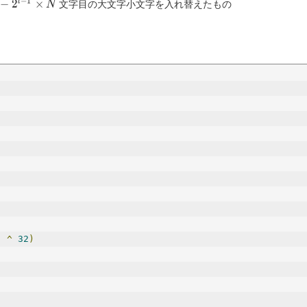
−
1
-
−
2
×
l
文字目の大文字小文字を入れ替えたもの
N
^{l-
}
times
)
^
32
)