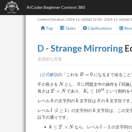
AtCoder Beginner Contest 380
Contest Duration:
2024-11-16(Sat) 12:00
-
2024-11-16(Sat) 
Top
Tasks
Clarifications
Resu
D - Strange Mirroring
Ed
直接的な実装
B=0
=
0
（
公式解説
の「これを
になるまで辿ること
B
S
N
S
l
の長さを
とし、
に問題文中の操作を
回施
S
N
S
l
1
8
2^l
K_i \leq
2
×
≤
1
0
l
長さは
であり、
という制約を
N
K
i
\times
10^{18}
0
k
S
k
0
レベル
の文字列の
文字目は
の
文字目です
k
S
k
N
l
l
k
≥
1
レベル
（
）の文字列の
文字目は、この文
l
l
k
\geq
以下の通りです。
1
k \leq
l-
≤
2
×
−
1
l
なら、レベル
の文字列
k
N
l