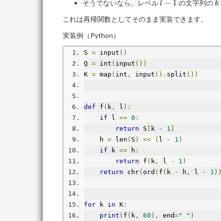
2^l
1
l-
k
−
1
そうでないなら、レベル
の文字列の
l
k
\times
1
2
これは再帰関数としてそのまま実装できます。
N
1
\
実装例（Python）
N
S 
=
 input
()
Q 
=
 int
(
input
())
K 
=
 map
(
int
,
 input
().
split
())
def
 f
(
k
,
 l
):
if
 l 
==
0
:
return
 S
[
k 
-
1
]
    h 
=
 len
(
S
)
<<
(
l 
-
1
)
if
 k 
<=
 h
:
return
 f
(
k
,
 l 
-
1
)
return
 chr
(
ord
(
f
(
k 
-
 h
,
 l 
-
1
)
for
 k 
in
 K
:
print
(
f
(
k
,
60
),
 end
=
" "
)