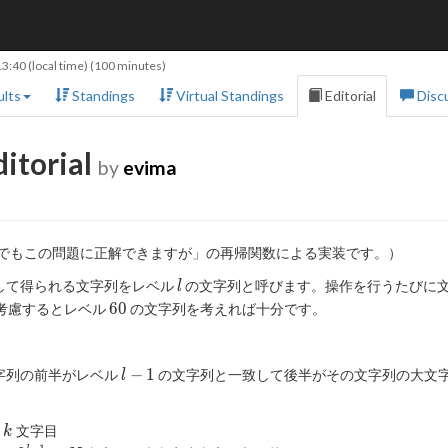
13:40
(local time) (100 minutes)
lts
Standings
Virtual Standings
Editorial
Disc
itorial
by
evima
でもこの問題に正解できますが」の再帰関数による実装です。）
l
して得られる文字列をレベル
の文字列と呼びます。操作を行うたびに
l
60
6
0
考慮するとレベル
の文字列を考えれば十分です。
。
l-
−
1
字列の前半がレベル
の文字列と一致して後半がその文字列の大文
l
1
k
の
文字目
k