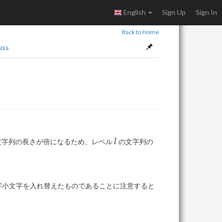
English
Sign Up
Sign In
Back to Home
uss
l
文字列の長さが倍になるため、レベル
の文字列の
l
字小文字を入れ替えたものであることに注意すると