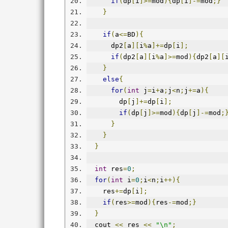
if
(
dp
[
i
]>=
mod
){
dp
[
i
]-=
mod
;}
}
if
(
a
<=
BD
){
      dp2
[
a
][
i
%
a
]+=
dp
[
i
];
if
(
dp2
[
a
][
i
%
a
]>=
mod
){
dp2
[
a
][
}
else
{
for
(
int
 j
=
i
+
a
;
j
<
n
;
j
+=
a
){
        dp
[
j
]+=
dp
[
i
];
if
(
dp
[
j
]>=
mod
){
dp
[
j
]-=
mod
;
}
}
}
int
 res
=
0
;
for
(
int
 i
=
0
;
i
<
n
;
i
++){
    res
+=
dp
[
i
];
if
(
res
>=
mod
){
res
-=
mod
;}
}
  cout 
<<
 res 
<<
"\n"
;