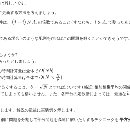
(1,1,\dots,1)
とは難しいです。
に更新する方法を考えましょう。
(j-
A_i
i
A_i
(
−
)
件は、
が
の倍数であること ( すなわち、
を
で割ったあ
j
i
A
i
A
i
i
i)
である場合 } のような配列を作ればこの問題を解くことができそうです
しょうか?
あったとしましょう。
O(Nb)
(
)
の時間計算量は全体で
O
N
b
O(N
(
×
)
N
の時間計算量は全体で
O
N
b
\times
b=\sqrt{N}
=
け良くするには、
とすればよいです ( 略証: 相加相乗平均の関係 
b
N
\frac{N}
b
てしまっても構いません。また、各部分の定数倍によっては、最適な
{b})
b
とします。解説の最後に実装例を示します。
rt{N}
個に問題を分割して部分問題を高速に解いたりするテクニックを
平方