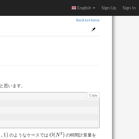
English
Sign Up
Sign In
Back to Home
ると思います。
Copy
2
O(N^2)
,
1
)
(
)
のようなケースでは
の時間計算量を
O
N