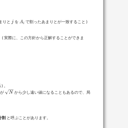
j
A_i
まりと
を
で割ったあまりとが一致すること )
j
A
i
。( 実際に、この方針から正解することができま
) 。
\sqrt{N}
が
から少し遠い値になることもあるので、局
N
分割
と呼ぶことがあります。