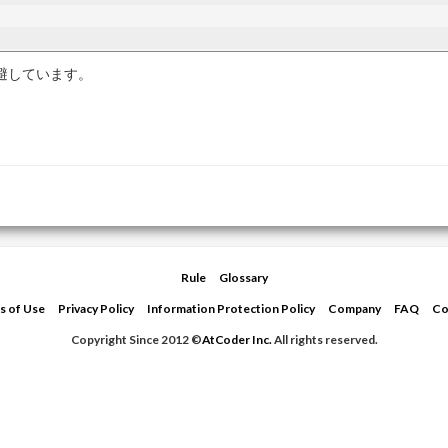
避しています。
Rule
Glossary
s of Use
Privacy Policy
Information Protection Policy
Company
FAQ
Co
Copyright Since 2012 ©
AtCoder Inc.
All rights reserved.