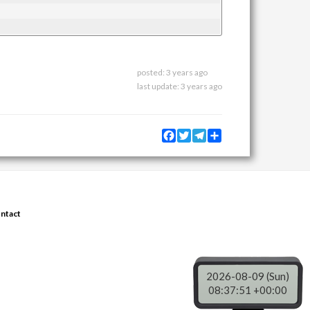
posted:
3 years ago
last update:
3 years ago
Facebook
Twitter
Telegram
Share
ntact
2026-08-09 (Sun)
08:37:51 +00:00