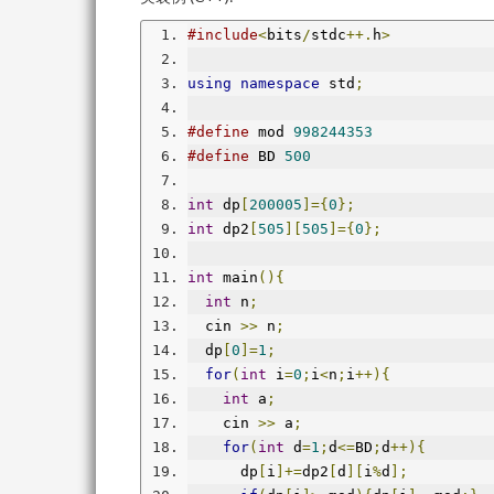
#include
<
bits
/
stdc
++.
h
>
using
namespace
 std
;
#define
 mod 
998244353
#define
 BD 
500
int
 dp
[
200005
]={
0
};
int
 dp2
[
505
][
505
]={
0
};
int
 main
(){
int
 n
;
  cin 
>>
 n
;
  dp
[
0
]=
1
;
for
(
int
 i
=
0
;
i
<
n
;
i
++){
int
 a
;
    cin 
>>
 a
;
for
(
int
 d
=
1
;
d
<=
BD
;
d
++){
      dp
[
i
]+=
dp2
[
d
][
i
%
d
];