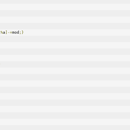
i
%
a
]-=
mod
;}
}