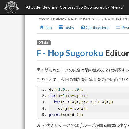
AtCoder Beginner Contest 335 (Sponsored by Mynavi)
Contest Duration:
2024-01-06(Sat) 12:00
-
2024-01-06(Sat) 
Top
Tasks
Clarifications
Resu
Official
F - Hop Sugoroku
Editor
黒く塗られたマスの集合と駒の進め方とは対応す
このもとで、今回の問題を計算量を気にせずに解く
dp
={
1
,
0
,...,
0
};
for
(
i
=
1
;
i
<=
N
;
i
++)
for
(
j
=
i
+
A
[
i
];
j
<=
N
;
j
+=
A
[
i
])
    dp
[
j
]+=
dp
[
i
];
print
(
sum
(
dp
));
A_i
j
が大きいケースでは
ループが回る回数は少な
A
j
i