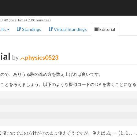
13:40
(local time) (100 minutes)
lts
Standings
Virtual Standings
Editorial
ial
by
physics0523
るので、ありうる駒の進め方を数え上げれば良いです。
ことを考えましょう。以下のような擬似コードの DP を書くことにな
A_i=
=
(
1
,
1
,
…
く済むのでこの方針がそのまま使えそうですが、例えば
A
i