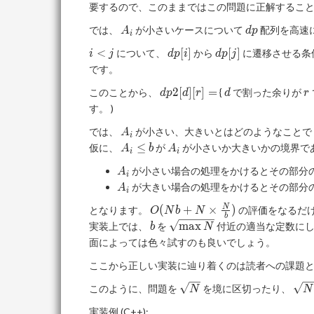
要するので、このままではこの問題に正解するこ
A_i
dp
では、
が小さいケースについて
配列を高速
A
d
p
i
i<j
dp[i]
dp[j]
<
[
]
[
]
について、
から
に遷移させる条
i
j
d
p
i
d
p
j
です。
dp2[d]
d
r
2
[
]
[
]
=
このことから、
{
で割った余りが
d
p
d
r
d
r
[r] =
す。 )
A_i
では、
が小さい、大きいとはどのようなことで
A
i
A_i
A_i
≤
仮に、
が
が小さいか大きいかの境界で
A
b
A
i
i
\le
A_i
が小さい場合の処理をかけるとその部分
A
b
i
A_i
が大きい場合の処理をかけるとその部分
A
i
O(Nb +
(
+
×
)
N
となります。
の評価をなるだ
O
N
b
N
b
N \times
b
\sqrt{\max
m
a
x
実装上では、
を
付近の適当な定数にし
b
N
\frac{N}
N}
面によっては色々試すのも良いでしょう。
{b})
ここから正しい実装に辿り着くのは読者への課題
\sqrt{N}
\sq
このように、問題を
を境に区切ったり、
N
N
実装例 (C++):