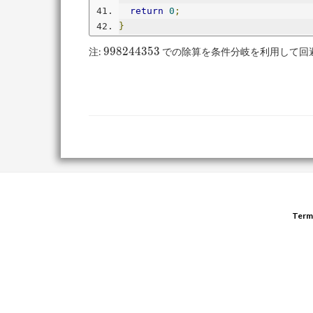
return
0
;
}
998244353
9
9
8
2
4
4
3
5
3
注:
での除算を条件分岐を利用して回
Term