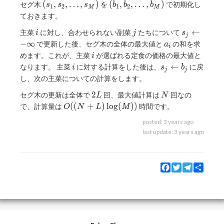
(s_1,
(b_1,
(
,
,
…
,
)
(
,
,
…
,
)
セグ木
を
で初期化し
s
s
s
b
b
b
1
2
1
2
M
M
s_2,
b_2,
ておきます。
\dots,
\dots,
i
j
s_j
←
主菜
に対し、合わせられない副菜
たちについて
s_M)
b_M)
i
j
s
j
\gets
a_i
−
∞
で更新した後、セグ木の全体の最大値と
の和を求
a
i
-
i
めます。これが、主菜
が選ばれる定食の価格の最大値と
i
\infty
i
s_j
←
なります。 主菜
に対する計算をした後は、
に戻
i
s
b
j
j
\gets
し、次の主菜についての計算をします。
b_j
2L
N
2
セグ木の更新は全体で
回、最大値計算は
回なの
L
N
O((N+L)\log(M))
(
(
+
)
l
o
g
(
)
)
で、計算量は
時間です。
O
N
L
M
posted:
3 years ago
last update:
3 years ago
Facebook
Twitter
Telegram
Share