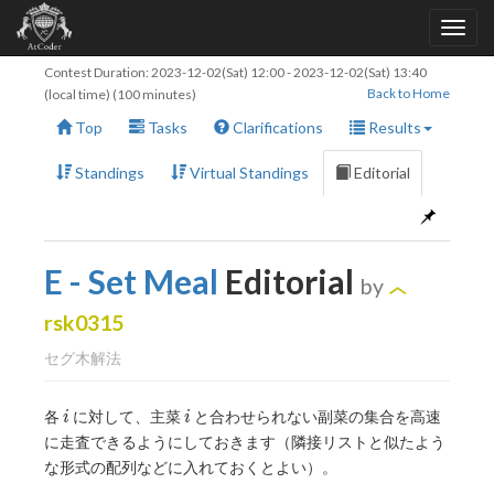
Contest Duration:
2023-12-02(Sat) 12:00
-
2023-12-02(Sat) 13:40
Back to Home
(local time) (100 minutes)
Top
Tasks
Clarifications
Results
Standings
Virtual Standings
Editorial
E - Set Meal
Editorial
by
rsk0315
セグ木解法
i
i
各
に対して、主菜
と合わせられない副菜の集合を高速
i
i
に走査できるようにしておきます（隣接リストと似たよう
な形式の配列などに入れておくとよい）。