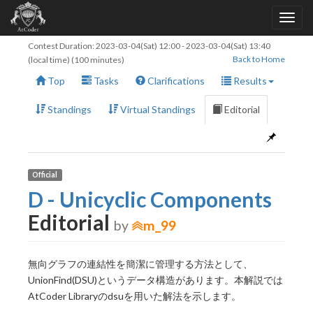
Contest Duration:
2023-03-04(Sat) 12:00
-
2023-03-04(Sat) 13:40
Back to Home
(local time) (100 minutes)
Top
Tasks
Clarifications
Results
Standings
Virtual Standings
Editorial
Official
D - Unicyclic Components
Editorial
by
m_99
無向グラフの連結性を簡潔に管理する方法として、
UnionFind(DSU)というデータ構造があります。本解説では
AtCoder Libraryのdsuを用いた解法を示します。