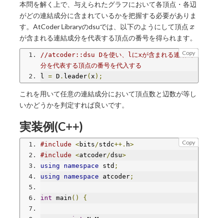
本問を解く上で、与えられたグラフにおいて各頂点・各辺
がどの連結成分に含まれているかを把握する必要がありま
x
す。AtCoder Libraryのdsuでは、以下のようにして頂点
x
が含まれる連結成分を代表する頂点の番号を得られます。
Copy
//atcoder::dsu Dを使い、lにxが含まれる連結成
分を代表する頂点の番号を代入する
l 
=
 D
.
leader
(
x
);
これを用いて任意の連結成分において頂点数と辺数が等し
いかどうかを判定すれば良いです。
実装例(C++)
Copy
#include
<
bits
/
stdc
++.
h
>
#include
<
atcoder
/
dsu
>
using
namespace
 std
;
using
namespace
 atcoder
;
int
 main
()
{