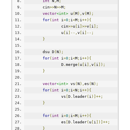
int
 N
,
M
;
	cin
>>
N
>>
M
;
vector
<int>
 u
(
M
),
v
(
M
);
for
(
int
 i
=
0
;
i
<
M
;
i
++){
		cin
>>
u
[
i
]>>
v
[
i
];
		u
[
i
]--,
v
[
i
]--;
}
	dsu D
(
N
);
for
(
int
 i
=
0
;
i
<
M
;
i
++){
		D
.
merge
(
u
[
i
],
v
[
i
]);
}
vector
<int>
 vs
(
N
),
es
(
N
);
for
(
int
 i
=
0
;
i
<
N
;
i
++){
		vs
[
D
.
leader
(
i
)]++;
}
for
(
int
 i
=
0
;
i
<
M
;
i
++){
		es
[
D
.
leader
(
u
[
i
])]++;
}