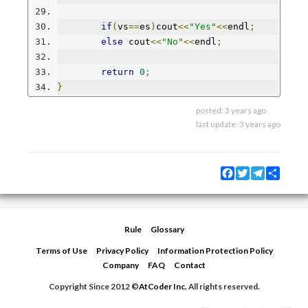
if
(
vs
==
es
)
cout
<<
"Yes"
<<
endl
;
else
 cout
<<
"No"
<<
endl
;
return
0
;
}
posted:
3 years ago
last update:
3 years ago
Facebook
Twitter
Telegram
Share
Rule
Glossary
Terms of Use
Privacy Policy
Information Protection Policy
Company
FAQ
Contact
Copyright Since 2012 ©
AtCoder Inc.
All rights reserved.