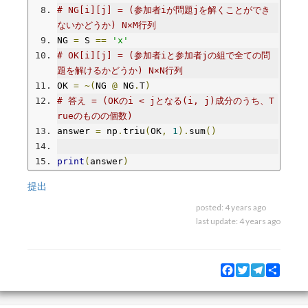
# NG[i][j] = (参加者iが問題jを解くことができ
ないかどうか) N×M行列
NG 
=
 S 
==
'x'
# OK[i][j] = (参加者iと参加者jの組で全ての問
題を解けるかどうか) N×N行列
OK 
=
~(
NG 
@
 NG
.
T
)
# 答え = (OKのi < jとなる(i, j)成分のうち、T
rueのものの個数)
answer 
=
 np
.
triu
(
OK
,
1
).
sum
()
print
(
answer
)
提出
posted:
4 years ago
last update:
4 years ago
Facebook
Twitter
Telegram
Share