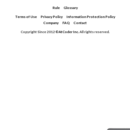
Rule
Glossary
Terms of Use
Privacy Policy
Information Protection Policy
Company
FAQ
Contact
Copyright Since 2012 ©
AtCoder Inc.
All rights reserved.