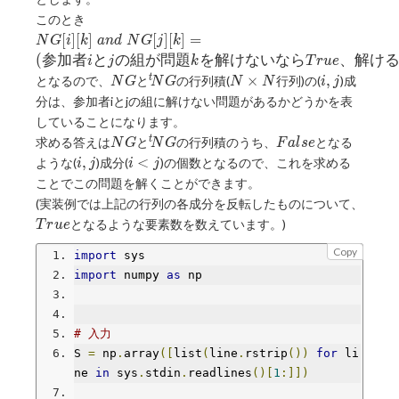
者iが
このとき
問題j
NG[i]
[
]
[
]
[
]
[
]
=
N
G
i
k
a
n
d
N
G
j
k
を解け
[k]\;and\;NG[j]
(
参
加
者
と
の
組
が
問
題
を
解
け
な
い
な
ら
、
解
け
ないな
i
j
k
T
r
u
e
[k] = (参加者i
NG
^t\!NG
N×N
i,
ら
×
,
t
となるので、
と
の行列積(
行列)の(
)成
N
G
N
G
N
N
i
j
とjの組が問題
j
True、
分は、参加者iとjの組に解けない問題があるかどうかを表
kを解けないな
解ける
していることになります。
らTrue、解け
なら
NG
^t\!NG
False
t
求める答えは
と
の行列積のうち、
となる
るならFalse)
N
G
N
G
F
a
l
s
e
False)
i,
i
,
<
ような(
)成分(
)の個数となるので、これを求める
i
j
i
j
j
\lt
ことでこの問題を解くことができます。
j
True
(実装例では上記の行列の各成分を反転したものについて、
となるような要素数を数えています。)
T
r
u
e
Copy
import
 sys
import
 numpy 
as
 np
# 入力
S 
=
 np
.
array
([
list
(
line
.
rstrip
())
for
 li
ne 
in
 sys
.
stdin
.
readlines
()[
1
:]])