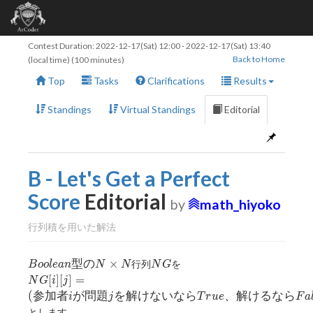
Contest Duration:
2022-12-17(Sat) 12:00
-
2022-12-17(Sat) 13:40
Back to Home
(local time) (100 minutes)
Top
Tasks
Clarifications
Results
Standings
Virtual Standings
Editorial
B - Let's Get a Perfect
Score
Editorial
by
math_hiyoko
行列積を用いた解法
Boolean
NG
型
の
×
行列
を
B
o
o
l
e
a
n
N
N
N
G
型のN
NG[i]
[
]
[
]
=
N
G
i
j
\times
[j] =
(
参
加
者
が
問
題
を
解
け
な
い
な
ら
、
解
け
る
な
ら
i
j
T
r
u
e
F
a
N
(参加
とします。