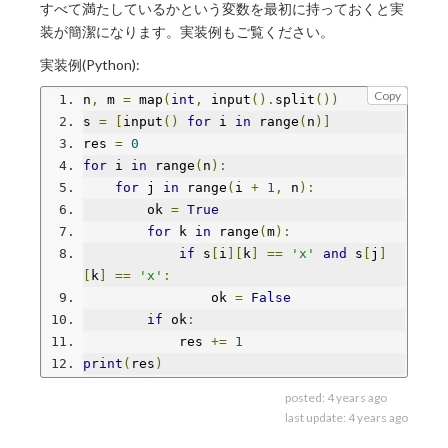
すべて満たしているかという変数を最初に持っておくと実
装が簡潔になります。実装例もご覧ください。
実装例(Python):
Copy
n
,
 m 
=
 map
(
int
,
 input
().
split
())
s 
=
[
input
()
for
 i 
in
 range
(
n
)]
res 
=
0
for
 i 
in
 range
(
n
):
for
 j 
in
 range
(
i 
+
1
,
 n
):
        ok 
=
True
for
 k 
in
 range
(
m
):
if
 s
[
i
][
k
]
==
'x'
and
 s
[
j
]
[
k
]
==
'x'
:
                ok 
=
False
if
 ok
:
            res 
+=
1
print
(
res
)
posted:
4 years ago
last update:
4 years ago