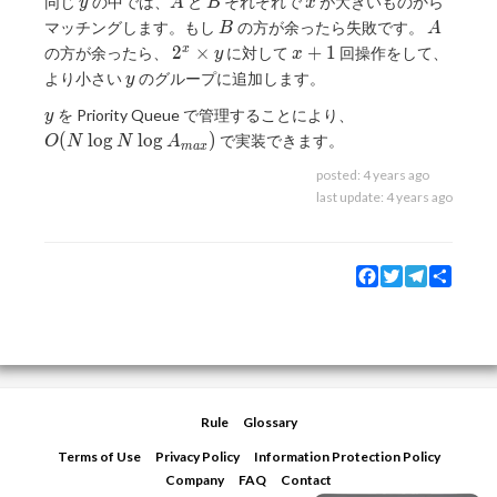
y
A
B
x
同じ
の中では、
と
それぞれで
が大きいものから
y
A
B
x
B
A
マッチングします。もし
の方が余ったら失敗です。
B
A
2^x\times
x+1
2
×
+
1
x
の方が余ったら、
に対して
回操作をして、
y
x
y
y
より小さい
のグループに追加します。
y
y
O(N\log
を Priority Queue で管理することにより、
y
N \log
(
l
o
g
l
o
g
)
で実装できます。
O
N
N
A
m
a
x
A_{max})
posted:
4 years ago
last update:
4 years ago
Facebook
Twitter
Telegram
Share
Rule
Glossary
Terms of Use
Privacy Policy
Information Protection Policy
Company
FAQ
Contact