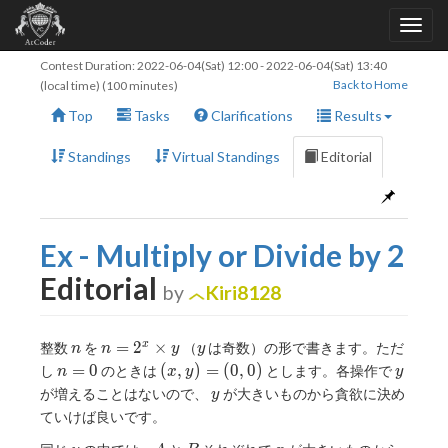
Contest Duration:
2022-06-04(Sat) 12:00
-
2022-06-04(Sat) 13:40
Back to Home
(local time) (100 minutes)
Top
Tasks
Clarifications
Results
Standings
Virtual Standings
Editorial
Ex - Multiply or Divide by 2
Editorial
by
Kiri8128
n
n=2^x\times
y
=
2
×
x
整数
を
（
は奇数）の形で書きます。ただ
n
n
y
y
y
n=0
(x,y)=
y
=
0
(
,
)
=
(
0
,
0
)
し
のときは
とします。各操作で
n
x
y
y
(0,0)
y
が増えることはないので、
が大きいものから貪欲に決め
y
ていけば良いです。