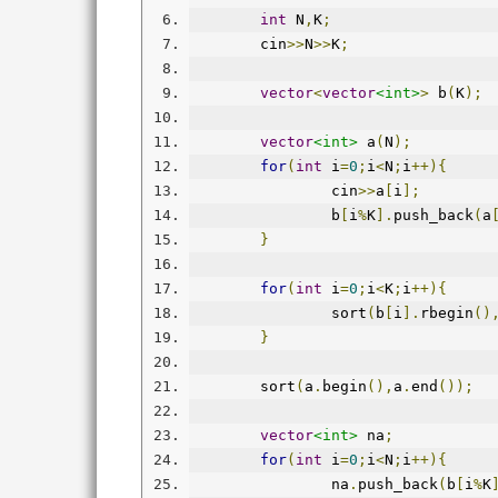
int
 N
,
K
;
	cin
>>
N
>>
K
;
vector
<
vector
<int>
>
 b
(
K
);
vector
<int>
 a
(
N
);
for
(
int
 i
=
0
;
i
<
N
;
i
++){
		cin
>>
a
[
i
];
		b
[
i
%
K
].
push_back
(
a
}
for
(
int
 i
=
0
;
i
<
K
;
i
++){
		sort
(
b
[
i
].
rbegin
()
}
	sort
(
a
.
begin
(),
a
.
end
());
vector
<int>
 na
;
for
(
int
 i
=
0
;
i
<
N
;
i
++){
		na
.
push_back
(
b
[
i
%
K