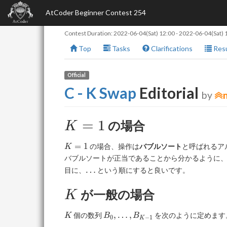
AtCoder Beginner Contest 254
Contest Duration:
2022-06-04(Sat) 12:00
-
2022-06-04(Sat) 
Top
Tasks
Clarifications
Resu
Official
C - K Swap
Editorial
by
K=1
=
1
の場合
K
K=1
=
1
の場合、操作は
バブルソート
と呼ばれるア
K
バブルソートが正当であることから分かるように
\ldots
…
目に、
という順にすると良いです。
K
が一般の場合
K
K
B_0,\ldots,B_{K-
,
…
,
個の数列
を次のように定めます
K
B
B
0
−
1
K
1}