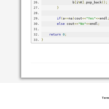
		b
[
i
%
K
].
pop_back
();
}
if
(
a
==
na
)
cout
<<
"Yes"
<<
endl
else
 cout
<<
"No"
<<
endl
;
return
0
;
}
Term