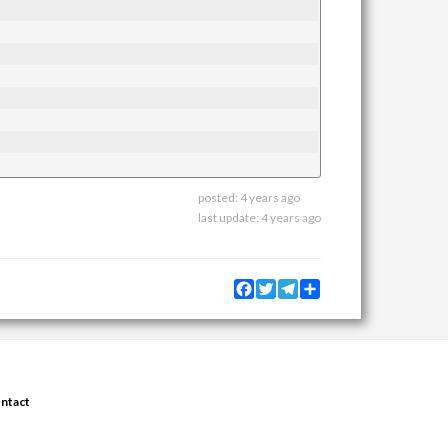
posted:
4 years ago
last update:
4 years ago
Facebook
Twitter
Telegram
Share
ntact