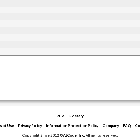
;
Rule
Glossary
s of Use
Privacy Policy
Information Protection Policy
Company
FAQ
Co
Copyright Since 2012 ©
AtCoder Inc.
All rights reserved.