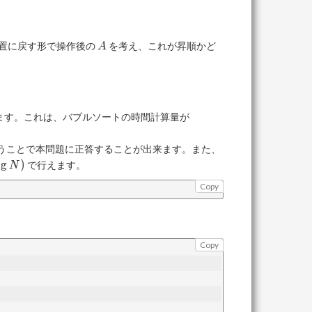
A
置に戻す形で操作後の
を考え、これが昇順かど
A
\mathrm
ります。これは、バブルソートの時間計算量が
O(N^2)
うことで本問題に正答することが出来ます。また、
rm
o
g
)
で行えます。
N
og
Copy
Copy