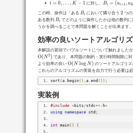
i=0,\ldots,K-
B_i=
=
0
,
…
,
−
1
=
(
,
に対し、
i
K
B
a
a
+
1
i
i
1
(a_{i+1},a_
B_i
2
2
この時、操作は「ある
において隣り合う
つの
B
i
B_i
ある数列
でどのように操作したかは他の数列に
B
i
うかを調べることで本問題を解くことが出来ます
効率の良いソートアルゴリズ
本解説の冒頭でバブルソートについて触れましたが
2
O
(
)
であり、本問題の制約・実行時間制限に対
N
\mathrm
O
(
l
o
g
)
より効率の良い
のソートアルゴリズ
N
N
O(N\log
これらのアルゴリズムの実装を自力で行う必要は必
N)
sort
(
a
.
begin
(),
a
.
end
());
実装例
#include
<
bits
/
stdc
++.
h
>
using
namespace
 std
;
int
 main
()
{