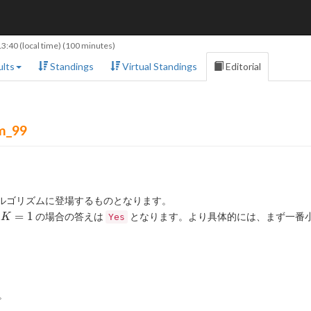
13:40
(local time) (100 minutes)
lts
Standings
Virtual Standings
Editorial
m_99
ルゴリズムに登場するものとなります。
K=1
=
1
、
の場合の答えは
となります。より具体的には、まず一番
K
Yes
。