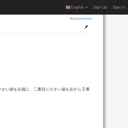
English
Sign Up
Sign In
Back to Home
2
2
小さい値を左端に、二番目に小さい値を左から
番