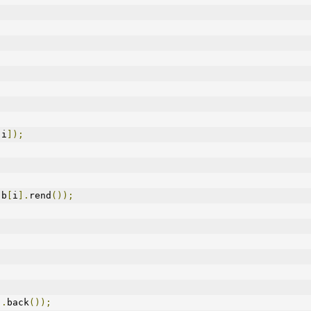
[
i
]);
,
b
[
i
].
rend
());
].
back
());