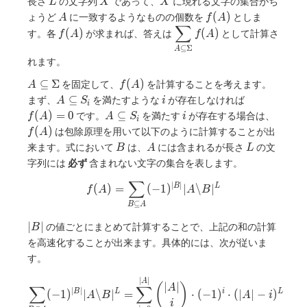
L
X
X
長さ
の文字列
であって、
に現れる文字の集合がち
L
X
X
\Sigma
A
f(A)
(
)
ょうど
に一致するようなものの個数を
としま
A
f
A
∑
f(A)
\displaystyle
(
)
(
)
す。各
が求まれば、答えは
として計算さ
f
A
f
A
\sum _ {A
⊆
Σ
A
\subseteq
れます。
\Sigma}
A\subseteq
f(A)
⊆
Σ
(
)
を固定して、
を計算することを考えます。
A
f
A
f(A)
\Sigma
A\subseteq
i
f(A)
⊆
まず、
を満たすような
が存在しなければ
A
S
i
i
S _ i
= 0
A
i
f(A)
(
)
=
0
⊆
です。
を満たす
が存在する場合は、
f
A
A
S
i
i
\subseteq
(
)
は包除原理を用いて以下のように計算することが出
f
A
S _ i
B
A
L
来ます。式において
は、
には含まれるが長さ
の文
B
A
L
字列には
必ず
含まれない文字の集合を表します。
∑
f(A) = \sum _ {B \subseteq A}
∣
∣
(
)
=
(
−
1
)
∣
\
∣
B
L
f
A
A
B
⊆
B
A
|B|
∣
∣
の値ごとにまとめて計算することで、上記の和の計算
B
を高速化することが出来ます。具体的には、次が従いま
す。
∣
∣
\sum _ {B \subseteq A} (-1) ^ 
A
∣
∣
(
)
A
∑
∑
∣
∣
(
−
1
)
∣
\
∣
=
⋅
(
−
1
)
⋅
(
∣
∣
−
)
B
L
i
L
A
B
A
i
i