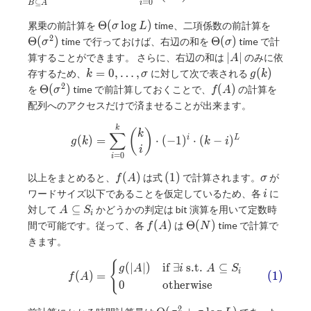
=
0
⊆
i
B
A
\Theta(\sigma
\Theta
Θ
(
l
o
g
)
累乗の前計算を
time、二項係数の前計算を
σ
L
\log L)
^ 2)
2
\Theta(\sigma)
Θ
(
)
Θ
(
)
time で行っておけば、右辺の和を
time で計
σ
σ
|A|
∣
∣
算することができます。 さらに、右辺の和は
のみに依
A
k =
g(k)
=
0
,
…
,
(
)
存するため、
に対して次で表される
k
σ
g
k
0,\ldots,
2
\Theta(\sigma
f(A)
Θ
(
)
(
)
を
time で前計算しておくことで、
の計算を
σ
f
A
\sigma
^ 2)
配列へのアクセスだけで済ませることが出来ます。
g(k) = \sum _ {i = 0} ^ k \bin
k
(
)
k
∑
(
)
=
⋅
(
−
1
)
⋅
(
−
)
i
L
g
k
k
i
i
=
0
i
f(A)
(1)
\sigma
(
)
(
1
)
以上をまとめると、
は式
で計算されます。
が
f
A
σ
i
ワードサイズ以下であることを仮定しているため、各
に
i
A
⊆
対して
かどうかの判定は bit 演算を用いて定数時
A
S
i
\subseteq
f(A)
\Theta(N)
(
)
Θ
(
)
間で可能です。従って、各
は
time で計算で
f
A
N
S _ i
きます。
{
f(A) = \begin{cases} g(|A|) &
(
∣
∣
)
if
∃
s.t.
⊆
g
A
i
A
S
i
(
)
=
(
1
)
f
A
0
otherwise
2