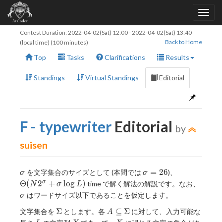
Contest Duration:
2022-04-02(Sat) 12:00
-
2022-04-02(Sat) 13:40
Back to Home
(local time) (100 minutes)
Top
Tasks
Clarifications
Results
Standings
Virtual Standings
Editorial
F - typewriter
Editorial
by
suisen
\sigma
\sigma
\Theta(N
=
2
6
を文字集合のサイズとして (本問では
)、
σ
σ
= 26
2 ^
\sigm
Θ
(
2
+
l
o
g
)
σ
time で解く解法の解説です。なお、
N
σ
L
\sigma +
はワードサイズ以下であることを仮定します。
σ
\sigma
\Sigma
A
\log L)
Σ
⊆
Σ
文字集合を
とします。各
に対して、入力可能な
A
\subseteq