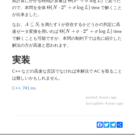
\Theta(\sigma
Θ
(
+
l
o
g
)
前計算にかかる時間計算量は
であった
σ
σ
L
^ 2 + \sigma
\Theta(N
Θ
(
⋅
2
+
l
o
g
)
σ
ので、本問を全体
time で解くこと
N
σ
L
\log L)
\cdot 2 ^
が出来ました。
\sigma +
A\subseteq
i
⊆
なお、
を満たす
が存在するかどうかの判定に高
\sigma
A
S
i
i
S _ i
\Theta(N
\log L)
Θ
(
+
⋅
2
+
l
o
g
)
σ
速ゼータ変換を用いれば
time
N
σ
σ
L
+ \sigma
で解くことも可能ですが、本問の制約下では先に紹介した
\cdot 2 ^
解法の方が高速と思われます。
\sigma +
\sigma
実装
\log L)
C++ などの高速な言語でなければ本解法で AC を取ること
は難しいかもしれません。
C++, 741 ms
posted:
4 years ago
last update:
4 years ago
Facebook
Twitter
Telegram
Share