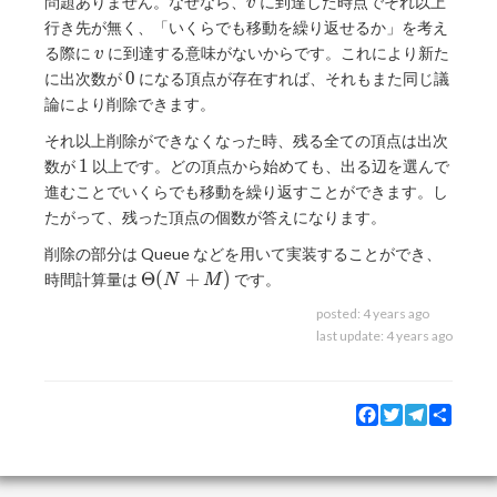
v
問題ありません。なぜなら、
に到達した時点でそれ以上
v
行き先が無く、「いくらでも移動を繰り返せるか」を考え
v
る際に
に到達する意味がないからです。これにより新た
v
0
0
に出次数が
になる頂点が存在すれば、それもまた同じ議
論により削除できます。
それ以上削除ができなくなった時、残る全ての頂点は出次
1
1
数が
以上です。どの頂点から始めても、出る辺を選んで
進むことでいくらでも移動を繰り返すことができます。し
たがって、残った頂点の個数が答えになります。
削除の部分は Queue などを用いて実装することができ、
\Theta(N
Θ
(
+
)
時間計算量は
です。
N
M
+ M)
posted:
4 years ago
last update:
4 years ago
Facebook
Twitter
Telegram
Share