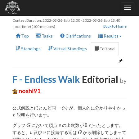
Contest Duration:
2022-03-26(Sat) 12:00
-
2022-03-26(Sat) 13:40
Back to Home
(local time) (100 minutes)
Top
Tasks
Clarifications
Results
Standings
Virtual Standings
Editorial
F - Endless Walk
Editorial
by
noshi91
公式解説とほとんど同一ですが、個人的に分かりやすかっ
た説明を行います。
G
v
0
0
グラフ
において頂点
の出次数が
だったとします。
G
v
v
v
G
すると、
及び
に接続する辺は
から削除してしまって
v
v
G