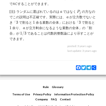
でACすることができます。
a
P_j
[注]: ランダムに選ばれているのは
ではなく
の方なの
a
P
j
a
でこの説明は不正確です。実際には、
が立方数でないと
a
3
1
3
1
3
1
3
き「
で割ると
余る素数の全体」における「
で割ると
a
1
余り、
が立方剰余になるような素数の全体」の「割
a
1/3
1
/
3
合」が
であることは代数的整数論により示すことが
できます。
posted:
3 years ago
last update:
3 years ago
Facebook
Twitter
Telegram
Share
Rule
Glossary
Terms of Use
Privacy Policy
Information Protection Policy
Company
FAQ
Contact