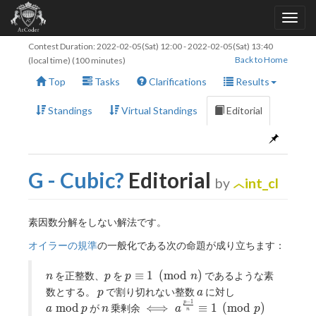
Contest Duration:
2022-02-05(Sat) 12:00
-
2022-02-05(Sat) 13:40
Back to Home
(local time) (100 minutes)
Top
Tasks
Clarifications
Results
Standings
Virtual Standings
Editorial
G - Cubic?
Editorial
by
int_cl
素因数分解をしない解法です。
オイラーの規準
の一般化である次の命題が成り立ちます：
n
p
p\equiv1\pmod
≡
1
(
m
o
d
)
を正整数、
を
であるような素
n
p
p
n
n
p
a
数とする。
で割り切れない整数
に対し
p
a
−
1
p
a\bmod
n
\iff a^{\frac{p-1}
m
o
d
⟺
≡
1
(
m
o
d
)
が
乗剰余
a
p
n
a
p
n