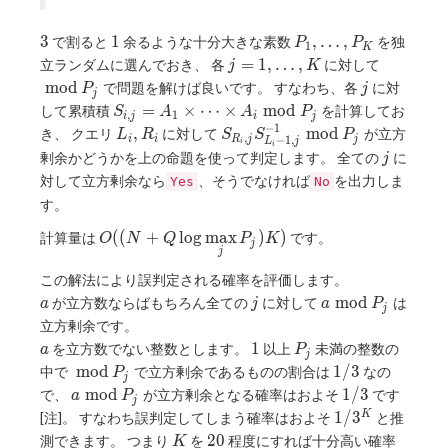
p
{n}}\equiv1\pmod
p
3
1
P_1,\dots,P_K
3
1
,
…
,
で割ると
余るような十分大きな素数
を独
P
P
1
K
j=1,\dots,K
{}\bmo
=
1
,
…
,
立ランダムに選んでおき、 各
に対して
j
K
P_j
j
m
o
d
で問題を解けば良いです。 すなわち、各
に対
P
j
j
S_{i,j}=A_1\times\dots\times
=
×
⋯
×
m
o
d
して累積積
を計算してお
S
A
A
P
,
1
i
j
i
j
A_i\bmod P_j
−
1
L_i,R_i
S_{R_i,j}S_{L_i-
,
m
o
d
き、 クエリ
に対して
が立方
L
R
S
S
P
,
−
1
,
i
i
R
j
j
L
j
i
i
1,j}^{-1}\bmod
j
剰余かどうかを上の命題を使って判定します。 全ての
に
j
P_j
対して立方剰余なら
、そうでなければ
を出力しま
Yes
No
す。
O((N+Q\log\max\limits_jP_j)K)
(
(
+
l
o
g
m
a
x
)
)
計算量は
です。
O
N
Q
P
K
j
j
この解法により誤判定される確率を評価します。
a
j
a\bmod
m
o
d
が立方数ならばもちろん全ての
に対して
は
a
j
a
P
j
P_j
立方剰余です。
a
1
P_j
1
を立方数でない整数とします。
以上
未満の整数の
a
P
j
{}\bmod
1/3
m
o
d
1
/
3
中で
で立方剰余であるものの割合は
なの
P
j
P_j
a\bmod
1/3
m
o
d
1
/
3
で、
が立方剰余となる確率はおよそ
です
a
P
j
P_j
1/3^K
1
/
3
K
[注]。 すなわち誤判定してしまう確率はおよそ
と推
K
20
2
0
測できます。 つまり
を
程度にすれば十分高い確率
K