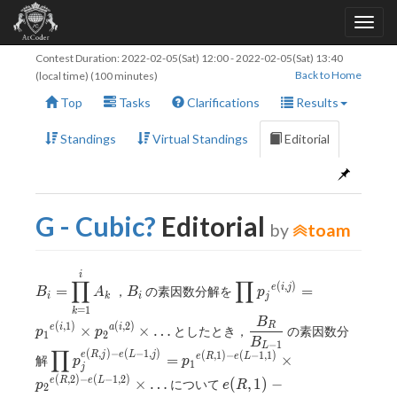
Contest Duration:
2022-02-05(Sat) 12:00
-
2022-02-05(Sat) 13:40
Back to Home
(local time) (100 minutes)
Top
Tasks
Clarifications
Results
Standings
Virtual Standings
Editorial
G - Cubic?
Editorial
by
toam
B_i=\displaystyle
B_i
\displaystyle
i
∏
∏
(
,
)
=
=
e
i
j
，
の素因数分解を
B
A
B
p
\prod _{k=1}^i
\prod{p_j}^{e(i,j)}=
i
k
i
j
A_k
{p_1}^{e{(i,1)}}
=
1
k
B
\dfrac{B_R}
(
,
1
)
(
,
2
)
R
\times
×
×
…
e
i
a
i
としたとき，
の素因数分
p
p
1
2
{B_{L-1}}
B
−
1
{p_2}^{a{(i,2)}}\times
L
∏
(
,
)
−
(
−
1
,
)
\displaystyle\prod
(
,
1
)
−
(
−
1
,
1
)
e
R
j
e
L
j
=
×
e
R
e
L
解
p
p
\ldots
1
j
p_j^{e(R,j)-e(L-
(
,
2
)
−
(
−
1
,
2
)
e{(R,1)}-
×
…
(
,
1
)
−
e
R
e
L
について
p
e
R
2
1,j)}=