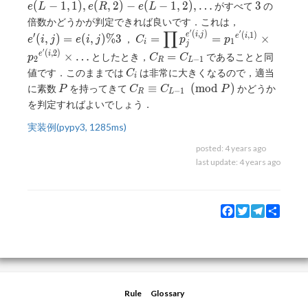
e{(L-
3
(
−
1
,
1
)
,
(
,
2
)
−
(
−
1
,
2
)
,
…
3
がすべて
の
e
L
e
R
e
L
{p_1}^{e{(R,1)}-
1,1)},
e'(i,j)=e(i,j
倍数かどうかが判定できれば良いです．これは，
e{(L-1,1)}}
e{(R,2)}-
∏
′
′
(
,
)
C_i=\displaystyle \prod
(
,
1
)
′
e
i
j
\times
(
,
)
=
(
,
)
%
3
=
=
×
e
i
，
e
i
j
e
i
j
C
p
p
1
e{(L-
i
j
p_j^{e'(i,j)}=
{p_2}^{e{(R,2)}-
′
(
,
2
)
C_R=C_{L-
×
…
=
e
i
1,2)},
としたとき，
であることと同
p
C
C
2
−
1
R
L
{p_1}^{e'{(i,1)}}
e{(L-1,2)}}\times
1}
\ldots
C_i
値です．このままでは
は非常に大きくなるので，適当
C
\times
i
\ldots
P
C_{R}\equiv
≡
(
m
o
d
)
に素数
を持ってきて
かどうか
P
C
C
P
{p_2}^{e'{(i,2)}}\times
−
1
R
L
C_{L-1}
\ldots
を判定すればよいでしょう．
\pmod P
実装例(pypy3, 1285ms)
posted:
4 years ago
last update:
4 years ago
Facebook
Twitter
Telegram
Share
Rule
Glossary