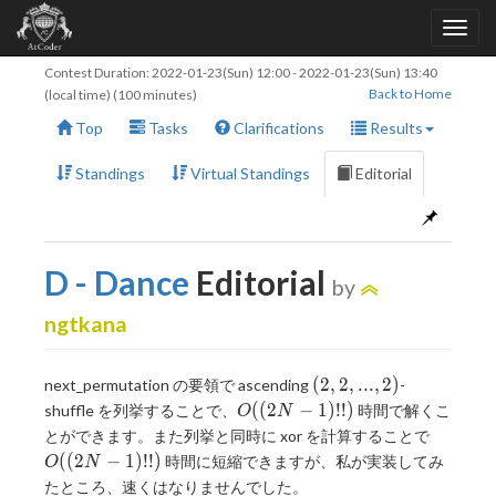
Contest Duration:
2022-01-23(Sun) 12:00
-
2022-01-23(Sun) 13:40
Back to Home
(local time) (100 minutes)
Top
Tasks
Clarifications
Results
Standings
Virtual Standings
Editorial
D - Dance
Editorial
by
ngtkana
(2,
(
2
,
2
,
.
.
.
,
2
)
next_permutation の要領で ascending
-
2,
O((2N
(
(
2
−
1
)
!
!
)
shuffle を列挙することで、
時間で解くこ
O
N
...,
- 1)!!)
O((2N
とができます。また列挙と同時に xor を計算することで
2)
- 1)!!)
(
(
2
−
1
)
!
!
)
時間に短縮できますが、私が実装してみ
O
N
たところ、速くはなりませんでした。