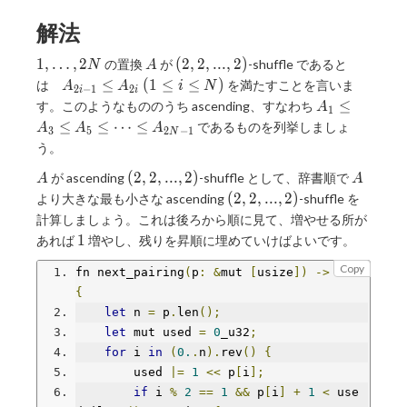
解法
1,
A
(2,
1
,
…
,
2
(
2
,
2
,
.
.
.
,
2
)
の置換
が
-shuffle であると
N
A
\dots,
2,
A
≤
(
1
≤
≤
)
は
を満たすことを言いま
A
A
i
N
2
−
1
2
i
i
2N
...,
_ {
A _ 1
≤
す。このようなもののうち ascending、すなわち
A
1
2)
2 i
\le
≤
≤
⋯
≤
であるものを列挙しましょ
A
A
A
3
5
2
−
1
N
- 1
A_3
う。
}
\le
\le
A
(2,
A
A_5
(
2
,
2
,
.
.
.
,
2
)
が ascending
-shuffle として、辞書順で
A
A
A
2,
\le
(2,
(
2
,
2
,
.
.
.
,
2
)
より大きな最も小さな ascending
-shuffle を
_ {
...,
\dots
2,
計算しましょう。これは後ろから順に見て、増やせる所が
2 i
2)
\le
...,
1
1
あれば
増やし、残りを昇順に埋めていけばよいです。
} \
A_{2N
2)
( 1
- 1}
Copy
fn next_pairing
(
p
:
&
mut 
[
usize
])
->
bool
\le
{
i
let
 n 
=
 p
.
len
();
\le
let
 mut used 
=
0
_u32
;
N
for
 i 
in
(
0.
.
n
).
rev
()
{
)
        used 
|=
1
<<
 p
[
i
];
if
 i 
%
2
==
1
&&
 p
[
i
]
+
1
<
 use