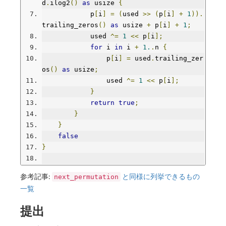
d
.
ilog2
()
as
 usize 
{
            p
[
i
]
=
(
used 
>>
(
p
[
i
]
+
1
)).
trailing_zeros
()
as
 usize 
+
 p
[
i
]
+
1
;
            used 
^=
1
<<
 p
[
i
];
for
 i 
in
 i 
+
1.
.
n 
{
                p
[
i
]
=
 used
.
trailing_zer
os
()
as
 usize
;
                used 
^=
1
<<
 p
[
i
];
}
return
true
;
}
}
false
}
参考記事:
と同様に列挙できるもの
next_permutation
一覧
提出