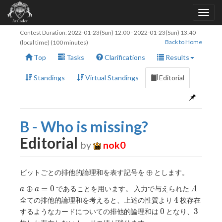
Contest Duration:
2022-01-23(Sun) 12:00
-
2022-01-23(Sun) 13:40
Back to Home
(local time) (100 minutes)
Top
Tasks
Clarifications
Results
Standings
Virtual Standings
Editorial
B - Who is missing?
Editorial
by
nok0
\oplus
⊕
ビットごとの排他的論理和を表す記号を
とします。
a
A
⊕
=
0
であることを用います。 入力で与えられた
a
a
A
\oplus
4
4
全ての排他的論理和を考えると、上述の性質より
枚存在
a = 0
0
3
0
3
するようなカードについての排他的論理和は
となり、