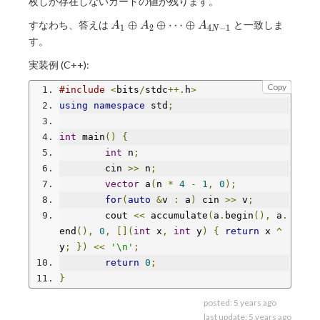
枚しか存在しないカードの値が残ります。
A_1
⊕
⊕
⋯
⊕
すなわち、答えは
と一致しま
A
A
A
1
2
4
−
1
N
\oplus
す。
A_2
実装例 (C++):
\oplus
\dots
Copy
#include
<
bits
/
stdc
++.
h
>
\oplus
using
namespace
 std
;
A_{4N-
1}
int
 main
()
{
int
 n
;
	cin 
>>
 n
;
vector
 a
(
n 
*
4
-
1
,
0
);
for
(
auto
&
v 
:
 a
)
 cin 
>>
 v
;
	cout 
<<
 accumulate
(
a
.
begin
(),
 a
.
end
(),
0
,
[](
int
 x
,
int
 y
)
{
return
 x 
^
y
;
})
<<
'\n'
;
return
0
;
}
posted:
5 years ago
last update:
5 years ago