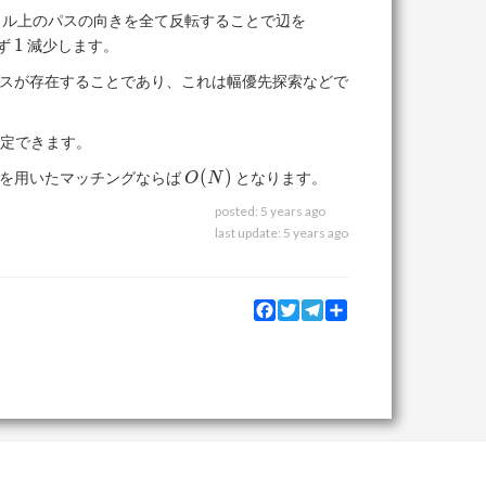
S
クル上のパスの向きを全て反転することで辺を
\rightarrow
1
1
ず
減少します。
u_i
スが存在することであり、これは幅優先探索などで
定できます。
O(N)
(
)
を用いたマッチングならば
となります。
O
N
posted:
5 years ago
last update:
5 years ago
Facebook
Twitter
Telegram
Share