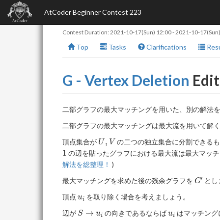
AtCoder Beginner Contest 223
Contest Duration:
2021-10-17(Sun) 12:00
-
2021-10-17(Sun)
Top
Tasks
Clarifications
Resu
G - Vertex Deletion
Edit
二部グラフの最大マッチングを用いた、別の解法
二部グラフの最大マッチングは最大流を用いて解
U,
,
頂点集合が
の二つの独立集合に分割できるも
U
V
V
1
の辺を貼ったグラフにおける最大流は最大マッチン
解法を総整理！‬
)
′
G'
最大マッチングを求めた後の残余グラフを
とし
G
u_i
頂点
を取り除く場合を考えましょう。
u
i
S
u_i
→
辺が
の向きであるならば
はマッチング
S
u
u
i
i