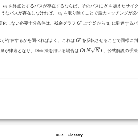
u_i
S
、
を終点とするパスが存在するならば、そのパスに
を加えたサイ
u
S
i
u_i
ようなパスが存在しなければ、
を取り除くことで最大マッチングが必
u
i
′
G'
S
u_i
変化しない必要十分条件は、残余グラフ
上で
から
に到達するパ
G
S
u
i
′
G'
スが存在するかを調べればよく、これは
を反転させることで同様に判
G
O(N
(
)
が律速となり、Dinic法を用いる場合は
、公式解説の手法
O
N
N
\sqrt
N)
Rule
Glossary