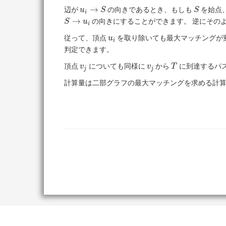
\rightarrow
u_i
S
→
辺が
の向きであるとき、もしも
を始点
u
S
S
u_i
i
\rightarrow
→
の向きにすることができます。 逆にその
S
u
i
S
u_i
従って、頂点
を取り除いても最大マッチングが
u
i
判定できます。
v_j
v_j
T
頂点
についても同様に
から
に到達するパ
v
v
T
j
j
計算量は二部グラフの最大マッチングを求める計算量