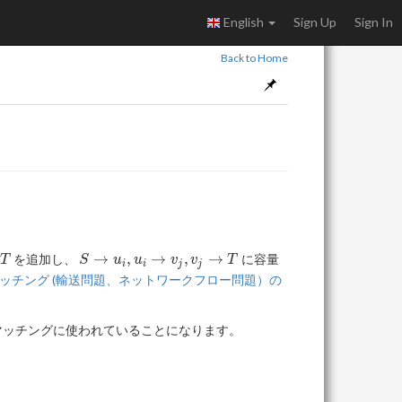
English
Sign Up
Sign In
Back to Home
S
1
→
,
→
,
→
を追加し、
に容量
T
S
u
u
v
v
T
i
i
j
j
\rightarrow
ッチング (輸送問題、ネットワークフロー問題）の
u_i, u_i
\rightarrow
v_j, v_j
マッチングに使われていることになります。
\rightarrow
T