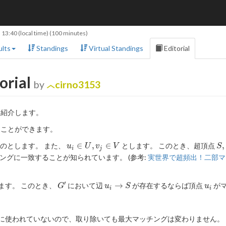
 13:40
(local time) (100 minutes)
lts
Standings
Virtual Standings
Editorial
orial
by
cirno3153
を紹介します。
くことができます。
u_i
S,
∈
,
∈
,
のとします。 また、
とします。 このとき、超頂点
u
U
v
V
S
i
j
\in
T
グに一致することが知られています。 (参考:
実世界で超頻出！二部マ
U,
v_j
′
G'
u_i
u_i
\in
→
ます。 このとき、
において辺
が存在するならば頂点
が
G
u
S
u
i
i
\rightarrow
V
S
に使われていないので、取り除いても最大マッチングは変わりません。