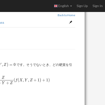
English
Sign Up
Sign In
Back to Home
uss
,Z)=0
,
)
=
0
です。そうでないとき、どの硬貨を引
Y
Z
Z
}(f(X+1,Y,Z)+1) +\frac{Y}{X+Y+Z}(f(X,Y+1,Z)+1) +\
(
(
,
,
+
1
)
+
1
)
f
X
Y
Z
+
+
Y
Z