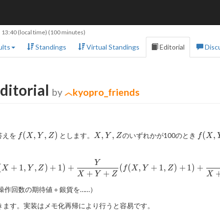
 13:40
(local time) (100 minutes)
lts
Standings
Virtual Standings
Editorial
Disc
ditorial
by
kyopro_friends
。
f(X,Y,Z)
X,Y,Z
f(X,Y
(
,
,
)
,
,
(
,
答えを
とします。
のいずれかが100のとき
f
X
Y
Z
X
Y
Z
f
X
Y
f(X,Y,Z)= \frac{X}{X+Y+Z
(
+
1
,
,
)
+
1
)
+
(
(
,
+
1
,
)
+
1
)
+
X
Y
Z
f
X
Y
Z
+
+
X
Y
Z
X
操作回数の期待値＋銀貨を……）
きます。実装はメモ化再帰により行うと容易です。