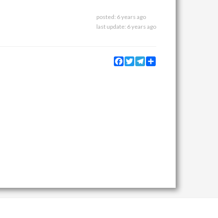
posted:
6 years ago
last update:
6 years ago
Facebook
Twitter
Telegram
Share