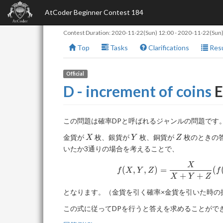
AtCoder Beginner Contest 184
Contest Duration:
2020-11-22(Sun) 12:00
-
2020-11-22(Sun)
Top
Tasks
Clarifications
Resu
Official
D - increment of coins
E
この問題は確率DPと呼ばれるジャンルの問題です
X
Y
Z
金貨が
枚、銀貨が
枚、銅貨が
枚のときの
X
Y
Z
いたか3通りの場合を考えることで、
X
(
,
,
)
=
(
f
X
Y
Z
f
+
+
X
Y
Z
となります。（金貨を引く確率×金貨を引いた時の
この式に従ってDPを行うと答えを求めることがで