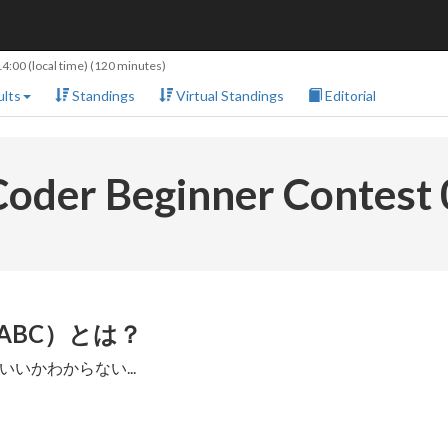
14:00
(local time) (120 minutes)
lts
Standings
Virtual Standings
Editorial
oder Beginner Contest
st（ABC）とは？
いかわからない...