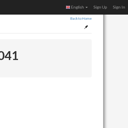
English
Sign Up
Sign In
Back to Home
 041