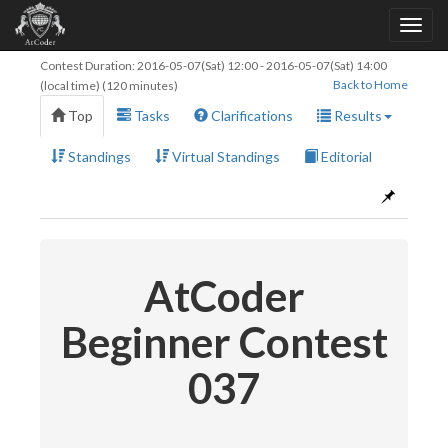
Contest Duration:
2016-05-07(Sat) 12:00
-
2016-05-07(Sat) 14:00
Back to Home
(local time) (120 minutes)
Top
Tasks
Clarifications
Results
Standings
Virtual Standings
Editorial
AtCoder
Beginner Contest
037