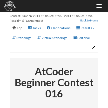
Contest Duration:
2014-12-06(Sat) 12:05
-
2014-12-06(Sat) 14:05
Back to Home
(local time) (120 minutes)
Top
Tasks
Clarifications
Results
Standings
Virtual Standings
Editorial
AtCoder
Beginner Contest
016