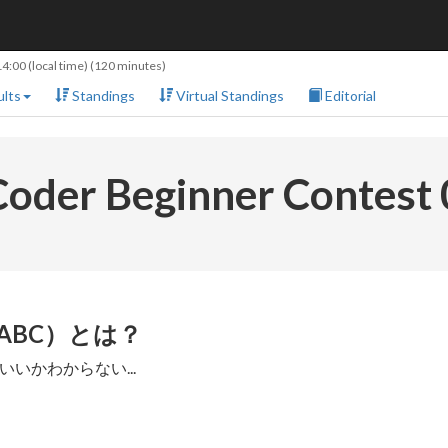
14:00
(local time) (120 minutes)
lts
Standings
Virtual Standings
Editorial
oder Beginner Contest
st（ABC）とは？
いかわからない...