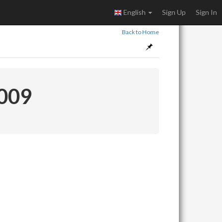
English
Sign Up
Sign In
Back to Home
 009