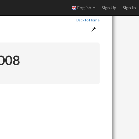
English
Sign Up
Sign In
Back to Home
 008