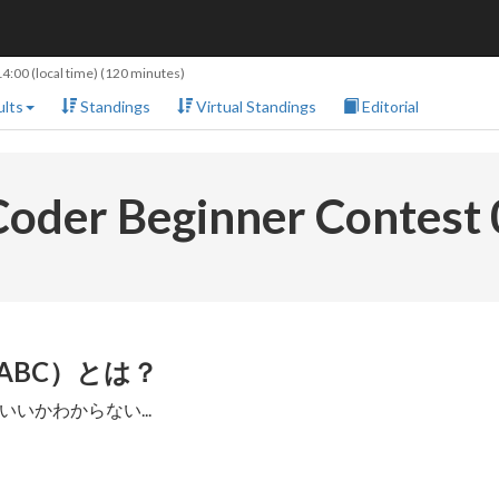
14:00
(local time) (120 minutes)
lts
Standings
Virtual Standings
Editorial
oder Beginner Contest
st（ABC）とは？
いかわからない...