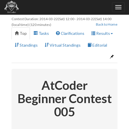
Contest Duration:
2014-03-22(Sat) 12:00
-
2014-03-22(Sat) 14:00
Back to Home
(local time) (120 minutes)
Top
Tasks
Clarifications
Results
Standings
Virtual Standings
Editorial
AtCoder
Beginner Contest
005