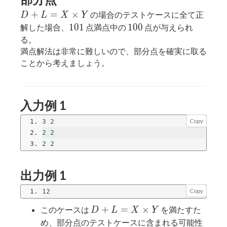
D+L
+
=
×
の場合のテストケースに全て正
D
L
X
Y
= X
101
100
1
0
1
1
0
0
解した場合、
点満点中の
点が与えられ
\times
る。
Y
満点解法は非常に難しいので、部分点を確実に取る
ことから考えましょう。
入力例 1
Copy
3
2
2
2
2
2
出力例 1
Copy
12
D+L=X
+
=
×
このケースは
を満たすた
D
L
X
Y
\times
め、部分点のテストケースに含まれる可能性