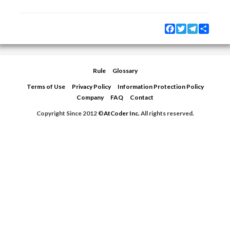
Facebook
Twitter
Telegram
Share
Rule
Glossary
Terms of Use
Privacy Policy
Information Protection Policy
Company
FAQ
Contact
Copyright Since 2012 ©
AtCoder Inc.
All rights reserved.