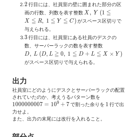
(1
2
2
行目には、社員室の壁に囲まれた部分の区
≦
X,\
≦
,
(
1
画の行数、列数を表す整数
X
Y
R,
Y\
≦
≦
≦
,
1
)
がスペース区切りで
X
R
Y
C
C
(1
≦
与えられる。
≦
30)
3
3
行目には、社員室にある社員のデスクの
X
D,\
数、サーバーラックの数を表す整数
≦
L\
≧
≦
≦
,
(
,
0
,
1
R,\
+
×
)
D
L
D
L
D
L
X
Y
(D, L
1
がスペース区切りで与えられる。
≧ 0,\
≦
1 ≦
Y
出力
D+L
≦
≦ X
C)
社員室にどのようにデスクとサーバーラックの配置
\times
1000000007
されていたのか、考えうるパターン数を
Y)
9
= 10^9+7
1
1
0
0
0
0
0
0
0
0
7
=
1
0
+
7
1
で割った余りを
行で出
力せよ。
また、出力の末尾には改行を入れること。
部分点