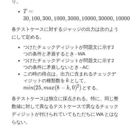
り。
T =
=
T
30,
3
0
,
1
0
0
,
3
0
0
,
1
0
0
0
,
3
0
0
0
,
1
0
0
0
0
,
3
0
0
0
0
,
1
0
0
0
0
100,
各テストケースに対するジャッジの出力は次のよう
300,
にして定める。
1000,
3000,
つけたチェックディジットが問題文に示す2
10000,
つの条件と矛盾するとき - WA
30000,
つけたチェックディジットが問題文に示す2
100000
つの条件に矛盾しないとき - AC
この時の得点は、出力に含まれるチェックデ
k
min(25,
ィジットの種類数を
として、
k
max(8 -
2
(
2
5
,
(
8
−
,
0
)
)
とする。
m
i
n
m
a
x
k
k, 0)^2)
各テストケースは独立に採点される。特に、同じ整
数値に対して異なるテストケースで異なるチェック
ディジットが付けられていてもただちに WA とはな
らない。