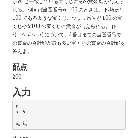
a_i
b_i
が
と一致している宝くじにその賞金
が与えら
a
b
≤
i
i
100
3
100
1
0
0
3
れる。 例えば当選番号が
のときは、下
桁が
n)
100
1
0
0
1
0
0
であるような宝くじ、つまり番号が
の宝
2100
i
2
1
0
0
くじや
の宝くじに賞金が与えられる。 各
(1
i
(
1
≤
≤
)
について、
番目までの当選番号で
i
i
n
i
≤
の賞金の合計額が最も多い宝くじの賞金の合計額を
i
答えよ。
≤
n)
配点
200
2
0
0
入力
n
n
a
b
a
b
1
1
_
_
1
1
a
b
a
b
n
n
_
_
n
n