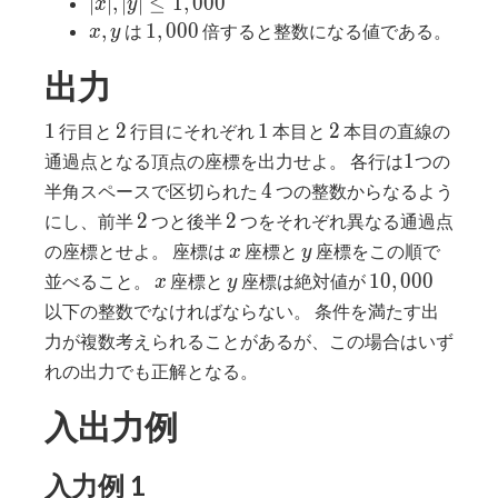
|x|,
∣
∣
,
∣
∣
≤
1
,
0
0
0
x
y
|y| ≤
x,
1,000
,
1
,
0
0
0
は
倍すると整数になる値である。
x
y
1,000
y
出力
1
2
1
2
1
2
1
2
行目と
行目にそれぞれ
本目と
本目の直線の
1
1
通過点となる頂点の座標を出力せよ。 各行は
つの
4
4
半角スペースで区切られた
つの整数からなるよう
2
2
2
2
にし、前半
つと後半
つをそれぞれ異なる通過点
x
y
の座標とせよ。 座標は
座標と
座標をこの順で
x
y
x
y
10,000
1
0
,
0
0
0
並べること。
座標と
座標は絶対値が
x
y
以下の整数でなければならない。 条件を満たす出
力が複数考えられることがあるが、この場合はいず
れの出力でも正解となる。
入出力例
入力例 1