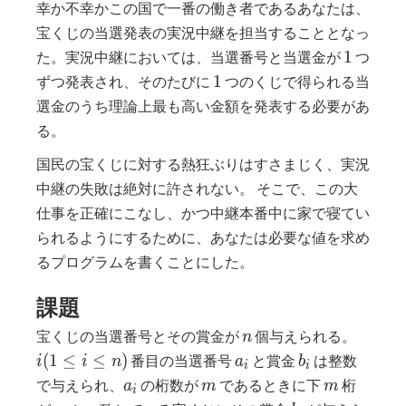
幸か不幸かこの国で一番の働き者であるあなたは、
宝くじの当選発表の実況中継を担当することとなっ
1
1
た。実況中継においては、当選番号と当選金が
つ
1
1
ずつ発表され、そのたびに
つのくじで得られる当
選金のうち理論上最も高い金額を発表する必要があ
る。
国民の宝くじに対する熱狂ぶりはすさまじく、実況
中継の失敗は絶対に許されない。 そこで、この大
仕事を正確にこなし、かつ中継本番中に家で寝てい
られるようにするために、あなたは必要な値を求め
るプログラムを書くことにした。
課題
n
i
宝くじの当選番号とその賞金が
個与えられる。
n
(1
a_i
b_i
(
1
≤
≤
)
番目の当選番号
と賞金
は整数
i
i
n
a
b
i
i
≤
a_i
m
m
で与えられ、
の桁数が
であるときに下
桁
a
m
m
i
i