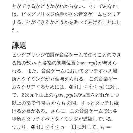
とができるかどうかがわからない。 そこであなた
は、ビッグブリッジ伯爵がその音楽ゲームをクリア
することができるかどうかを調べてあげることにし
た。
課題
ビッグブリッジ伯爵が音楽ゲームで使うことのでき
m
rx_i,
,
る指の数
と各指の初期位置 (
) が与えら
m
r
x
r
y
i
i
ry_i
れる。 また、音楽ゲームにおいてタッチすべき場
n
所とタイミングが
個与えられる。 この音楽ゲー
n
i
(
1
≤
≤
)
ムをクリアするためには、各
に対し
i
i
n
(1
px_i,
1
,
1
て、2 次元平面上の (
) の位置をどれか
つ
p
x
p
y
i
i
≤
py_i
s_i
t_i
以上の指で時間
から
の間、ずっとタッチし続
s
t
i
i
i
ける必要がある。 さらに、この音楽ゲームでは各
≤
場所をタッチすべきタイミングが連続している。
n)
i
t_i =
(
1
≤
≤
−
1
)
=
つまり、各
に対して、
i
i
n
t
i
(1
s_{i+1}