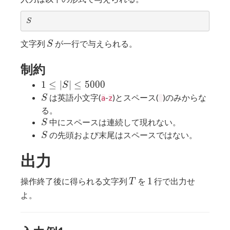
S
S
S
文字列
が一行で与えられる。
S
制約
1 ≤
1
≤
∣
∣
≤
5
0
0
0
S
|S|
S
は英語小文字(
-
)とスペース(
)のみからな
S
a
z
≤
る。
5000
S
中にスペースは連続して現れない。
S
S
の先頭および末尾はスペースではない。
S
出力
T
1
1
操作終了後に得られる文字列
を
行で出力せ
T
よ。