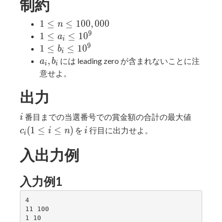
制約
1 ≤ n
1
≤
≤
1
0
0
,
0
0
0
n
≤
9
1 ≤
1
≤
≤
1
0
a
i
100,000
a_i
9
1 ≤
1
≤
≤
1
0
b
i
≤
b_i
a_i,
,
には leading zero が含まれないことに注
a
b
i
i
10^9
≤
b_i
意せよ。
10^9
出力
i
c_i
番目までの当選番号での賞金額の合計の最大値
i
(1
i
(
1
≤
≤
)
を
行目に出力せよ。
c
i
n
i
i
≤
i
入出力例
≤
n)
入力例1
4

11 100

1 10
