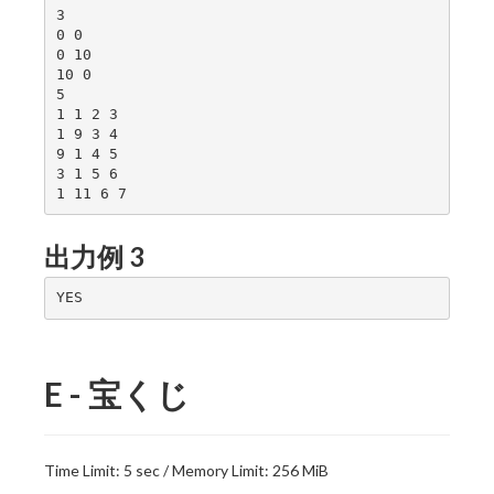
3

0 0

0 10

10 0

5

1 1 2 3

1 9 3 4

9 1 4 5

3 1 5 6

出力例 3
E - 宝くじ
Time Limit: 5 sec / Memory Limit: 256 MiB