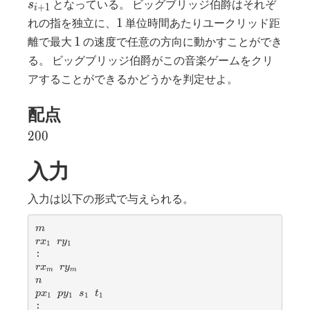
となっている。 ビッグブリッジ伯爵はそれぞ
s
+
1
i
≤
1
1
れの指を独立に、
単位時間あたりユークリッド距
i
1
1
離で最大
の速度で任意の方向に動かすことができ
≤
る。 ビッグブリッジ伯爵がこの音楽ゲームをクリ
n
-
アすることができるかどうかを判定せよ。
1)
配点
200
2
0
0
入力
入力は以下の形式で与えられる。
m
m
r
r
r
x
r
y
1
1
x
y
_
_
r
r
r
x
r
y
m
m
1
1
x
y
n
n
_
_
p
p
s
t
p
x
p
y
s
t
1
1
1
1
m
m
x
y
_
_