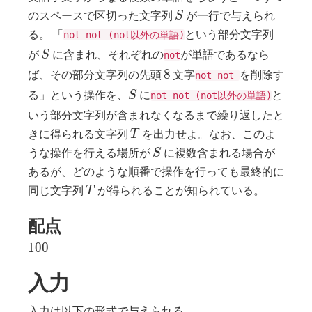
S
のスペースで区切った文字列
が一行で与えられ
S
る。 「
という部分文字列
not not (not以外の単語)
S
が
に含まれ、それぞれの
が単語であるなら
S
not
8
8
ば、その部分文字列の先頭
文字
を削除す
not not
S
る」という操作を、
に
と
S
not not (not以外の単語)
いう部分文字列が含まれなくなるまで繰り返したと
T
きに得られる文字列
を出力せよ。なお、このよ
T
S
うな操作を行える場所が
に複数含まれる場合が
S
あるが、どのような順番で操作を行っても最終的に
T
同じ文字列
が得られることが知られている。
T
配点
100
1
0
0
入力
入力は以下の形式で与えられる。