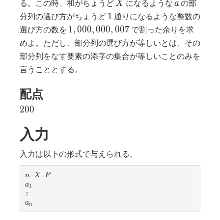
X
a
る。この時、和がちょうど
になるような
の部
X
a
1
1
分列の選び方がちょうど
通りになるような整数の
1,000,000,007
1
,
0
0
0
,
0
0
0
,
0
0
7
選び方の数を
で割った余りを求
めよ。ただし、部分列の選び方が等しいとは、その
部分列をなす要素の添字の集合が等しいことのみを
言うこととする。
配点
200
2
0
0
入力
入力は以下の形式で与えられる。
n
X
P
n
X
P
a
a
1
_
1
a
a
n
_
n