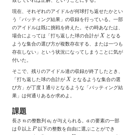
現在、それぞれのアイドルが何球打ち返せたかとい
う「バッティング結果」の収録を行っている。一部
のアイドルは既に挑戦を終えた。その時あなたは、
X
場合によっては「打ち返した球の合計が
となる
X
ような集合の選び方が複数存在する、または一つも
存在しない」という状況になってしまうことに気が
付いた。
そこで、残りのアイドル達の収録が終了したとき、
X
「打ち返した球の合計が
となるような集合の選
X
1
1
び方」が丁度
通りとなるような「バッティング結
果」は何通りあるか求めよ。
課題
n
a_i
a
長さ
の整数列
が与えられる。
の要素の一部
n
a
a
i
0
P
0
は
以上
以下の整数を自由に選ぶことができ
P