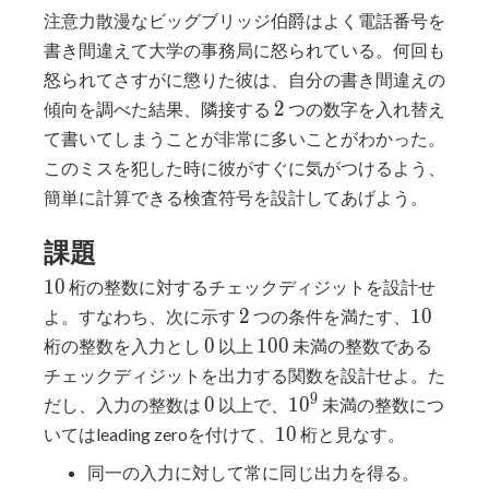
注意力散漫なビッグブリッジ伯爵はよく電話番号を
書き間違えて大学の事務局に怒られている。何回も
怒られてさすがに懲りた彼は、自分の書き間違えの
2
2
傾向を調べた結果、隣接する
つの数字を入れ替え
て書いてしまうことが非常に多いことがわかった。
このミスを犯した時に彼がすぐに気がつけるよう、
簡単に計算できる検査符号を設計してあげよう。
課題
10
1
0
桁の整数に対するチェックディジットを設計せ
2
10
2
1
0
よ。すなわち、次に示す
つの条件を満たす、
0
100
0
1
0
0
桁の整数を入力とし
以上
未満の整数である
チェックディジットを出力する関数を設計せよ。た
0
10^9
9
0
1
0
だし、入力の整数は
以上で、
未満の整数につ
10
1
0
いてはleading zeroを付けて、
桁と見なす。
同一の入力に対して常に同じ出力を得る。