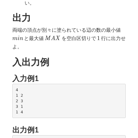
い。
出力
min
両端の頂点が別々に塗られている辺の数の最小値
MAX
1
1
と最大値
を空白区切りで
行に出力せ
m
i
n
M
A
X
よ。
入出力例
入力例1
4

1 2

2 3

3 1

出力例1