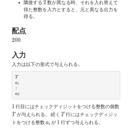
2
2
隣接する
数が異なる時、それを入れ替えて
得た整数を入力とすると、元と異なる出力を
得る。
配点
200
2
0
0
入力
入力は以下の形式で与えられる。
T
T
a
a
1
_
1
a
a
T
_
T
1
T
1
行目にはチェックディジットをつける整数の個数
T
が与えられる。 続く
行にはチェックディジッ
T
T
a_i
1
1
トをつける整数
が
行ずつ与えられる。
a
i