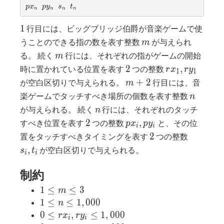
_
_
1
1
p
p
s
t
p
x
p
y
s
t
n
n
n
n
1
1
x
y
_
_
_
_
n
n
1
1
行目には、ビッグブリッジ伯爵が音楽ゲームで使
n
n
m
うことのできる指の数を表す整数
が与えられ
m
m
る。 続く
行には、それぞれの指がゲームの開始
m
2
rx_1,
2
,
時に置かれている位置を表す
つの整数
r
x
r
y
1
1
ry_1
m+2
+
2
が空白区切りで与えられる。
行目には、音
m
n
楽ゲームでタッチすべき場所の個数を表す整数
n
n
が与えられる。 続く
行には、それぞれのタッチ
n
2
px_i,
2
,
すべき位置を表す
つの整数
と、その位
p
x
p
y
i
i
py_i
2
s_i,
2
置をタッチすべきタイミングを表す
つの整数
t_i
,
が空白区切りで与えられる。
s
t
i
i
制約
1
1
≤
≤
3
m
≤
1 ≤
1
≤
≤
1
,
0
0
0
n
m
n ≤
0 ≤
0
≤
,
≤
1
,
0
0
0
r
x
r
y
i
i