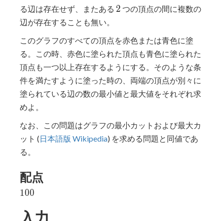
2
2
る辺は存在せず、またある
つの頂点の間に複数の
辺が存在することも無い。
このグラフのすべての頂点を赤色または青色に塗
る。この時、赤色に塗られた頂点も青色に塗られた
頂点も一つ以上存在するようにする。そのような条
件を満たすように塗った時の、両端の頂点が別々に
塗られている辺の数の最小値と最大値をそれぞれ求
めよ。
なお、この問題はグラフの最小カットおよび最大カ
ット (
日本語版 Wikipedia
) を求める問題と同値であ
る。
配点
100
1
0
0
入力