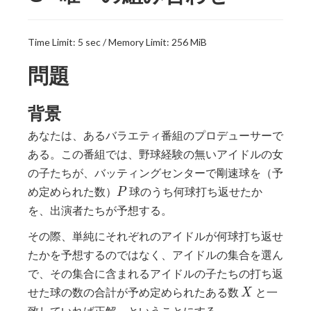
Time Limit: 5 sec / Memory Limit: 256 MiB
問題
背景
あなたは、あるバラエティ番組のプロデューサーで
ある。この番組では、野球経験の無いアイドルの女
の子たちが、バッティングセンターで剛速球を（予
P
め定められた数）
球のうち何球打ち返せたか
P
を、出演者たちが予想する。
その際、単純にそれぞれのアイドルが何球打ち返せ
たかを予想するのではなく、アイドルの集合を選ん
で、その集合に含まれるアイドルの子たちの打ち返
X
せた球の数の合計が予め定められたある数
と一
X
致していれば正解、ということにする。