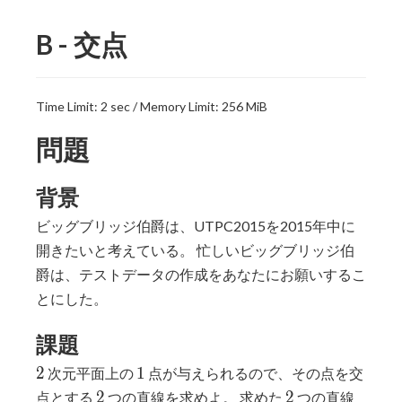
B - 交点
Time Limit: 2 sec / Memory Limit: 256 MiB
問題
背景
ビッグブリッジ伯爵は、UTPC2015を2015年中に
開きたいと考えている。 忙しいビッグブリッジ伯
爵は、テストデータの作成をあなたにお願いするこ
とにした。
課題
2
1
2
1
次元平面上の
点が与えられるので、その点を交
2
2
2
2
点とする
つの直線を求めよ。 求めた
つの直線