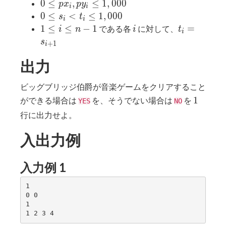
≤
1,000
rx_i,
0 ≤
0
≤
,
≤
1
,
0
0
0
p
x
p
y
i
i
3
ry_i
px_i,
0 ≤
0
≤
<
≤
1
,
0
0
0
s
t
i
i
≤
py_i
s_i <
1
i
t_i =
1
≤
≤
−
1
=
である各
に対して、
i
n
i
t
i
1,000
≤
t_i ≤
≤
s_{i+1}
s
+
1
i
1,000
1,000
i
出力
≤
n
-
ビッグブリッジ伯爵が音楽ゲームをクリアすること
1
1
1
ができる場合は
を、そうでない場合は
を
YES
NO
行に出力せよ。
入出力例
入力例 1
1

0 0

1
