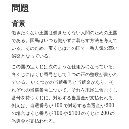
問題
背景
働きたくない王国は働きたくない人間のための王国
である。国民はいつも働かずに暮らす方法を考えて
いる。そのため、宝くじはこの国で一番人気の高い
娯楽となっている。
この国の宝くじは次のような仕組みになっている。
1
1
各くじにはくじ番号として
つの正の整数が書かれ
ている。 いくつかの当選番号と当選金があり、そ
れぞれの当選番号について、それを末尾に含むくじ
番号を持つくじに、対応する当選金が支払われる。
100
200
1
0
0
2
0
0
例えば、当選番号が
で対応する当選金が
100
2100
200
1
0
0
2
1
0
0
2
0
0
の場合はくじ番号が
や
のくじに
の
当選金が支払われる。