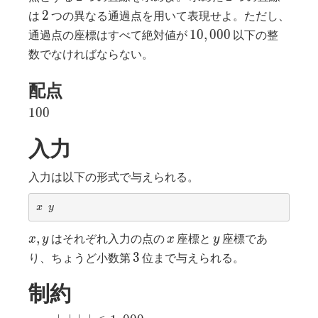
2
2
は
つの異なる通過点を用いて表現せよ。ただし、
10,000
1
0
,
0
0
0
通過点の座標はすべて絶対値が
以下の整
数でなければならない。
配点
100
1
0
0
入力
入力は以下の形式で与えられる。
x
y
x
y
x,
x
y
,
はそれぞれ入力の点の
座標と
座標であ
x
y
x
y
y
3
3
り、ちょうど小数第
位まで与えられる。
制約