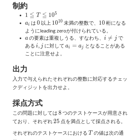
制約
5
≦
≦
1 ≦
1
1
0
T
T ≦
1
0
a_i
0
10^{10}
10
0
1
0
1
0
は
以上
未満の整数で、
桁になる
a
i
10^5
ようにleading zeroが付けられている。
a
i

=
の要素は重複しうる、すなわち、
で
a
i
j
≠
i,
a_i
,
=
ある
に対して
となることがある
i
j
a
a
i
j
j
j
=
ことに注意せよ。
a_j
出力
入力で与えられたそれぞれの整数に対応するチェッ
クディジットを出力せよ。
採点方式
8
8
この問題に対しては
つのテストケースが用意され
25
2
5
ており、それぞれ
点を満点として採点される。
T
それぞれのテストケースにおける
の値は次の通
T