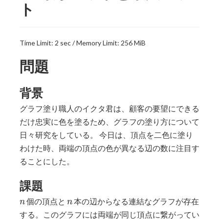
ト
Time Limit: 2 sec / Memory Limit: 256 MiB
問題
背景
グラフ塗り職人のイクタ君は、顧客の要望にできる
だけ忠実に色を塗るため、グラフの塗り方について
日々研究をしている。 今日は、頂点を二色に塗り
わけた時、両端の頂点の色が異なる辺の数に注目す
ることにした。
課題
n
n
個の頂点と
本の辺からなる連結なグラフが存在
n
n
する。このグラフには両端が同じ頂点に繋がってい