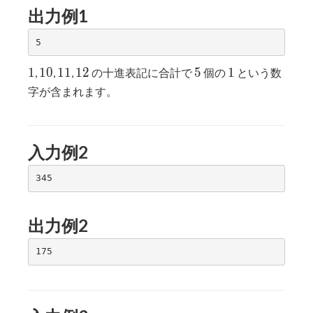
出力例1
1
10
11
12
5
1
1
1
0
1
1
1
2
5
1
,
,
,
の十進表記に合計で
個の
という数
字が含まれます。
入力例2
出力例2