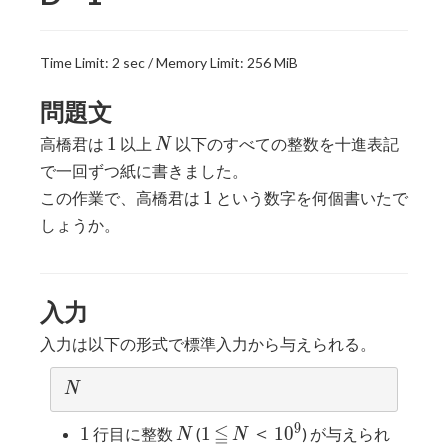
Time Limit: 2 sec / Memory Limit: 256 MiB
問題文
1
N
1
高橋君は
以上
以下のすべての整数を十進表記
N
で一回ずつ紙に書きました。
1
1
この作業で、高橋君は
という数字を何個書いたで
しょうか。
入力
入力は以下の形式で標準入力から与えられる。
N
N
9
≦
1
N
1
≦
N
＜
10^9
1
1
＜
1
0
行目に整数
(
) が与えられ
N
N