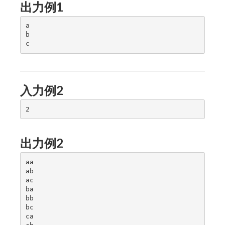
出力例1
a

b

入力例2
出力例2
aa

ab

ac

ba

bb

bc

ca
