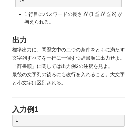
N
N
≦
≦
1
N
1
≦
N
≦
8
1
1
8
行目にパスワードの長さ
(
) が
N
N
与えられる。
出力
標準出力に、問題文中の二つの条件をともに満たす
文字列すべてを一行に一個ずつ辞書順に出力せよ。
「辞書順」に関しては出力例2の注釈を見よ。
最後の文字列の後ろにも改行を入れること。大文字
と小文字は区別される。
入力例1