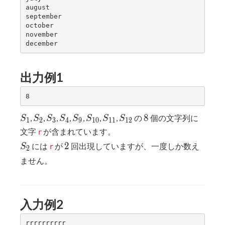
august

september

october

november

出力例1
S_1
S_2
S_3
S_4
S_9
S_{10}
S_{11}
S_{12}
8
8
,
,
,
,
,
,
,
の
個の文字列に
S
S
S
S
S
S
S
S
1
2
3
4
9
1
0
1
1
1
2
文字
が含まれています。
r
S_2
2
2
には
が
回出現していますが、一度しか数え
S
r
2
ません。
入力例2
rrrrrrrrrr
