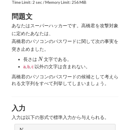
Time Limit: 2 sec / Memory Limit: 256 MiB
問題文
あなたはスーパーハッカーです。高橋君を攻撃対象
に定めたあなたは、
高橋君のパソコンのパスワードに関して次の事実を
突き止めました。
N
長さは
文字である。
N
,
,
以外の文字は含まれない。
a
b
c
高橋君のパソコンのパスワードの候補として考えら
れる文字列をすべて列挙してしまいましょう。
入力
入力は以下の形式で標準入力から与えられる。