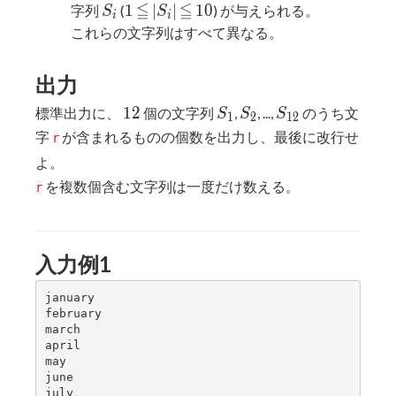
≦
≦
2}
S_i
1
≦
|S_i|
≦
10
1
∣
∣
1
0
字列
(
) が与えられる。
S
S
i
i
これらの文字列はすべて異なる。
出力
12
S_1
S_2
S_{12}
1
2
標準出力に、
個の文字列
,
, ...,
のうち文
S
S
S
1
2
1
2
字
が含まれるものの個数を出力し、最後に改行せ
r
よ。
を複数個含む文字列は一度だけ数える。
r
入力例1
january

february

march

april

may

june

july
