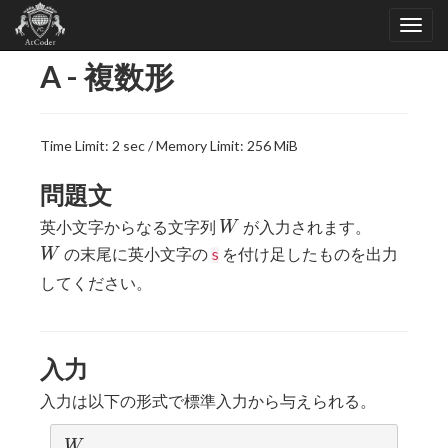
A - 複数形
Time Limit: 2 sec / Memory Limit: 256 MiB
問題文
W
英小文字からなる文字列
が入力されます。
W
W
の末尾に英小文字の
を付け足したものを出力
W
s
してください。
入力
入力は以下の形式で標準入力から与えられる。
W
W