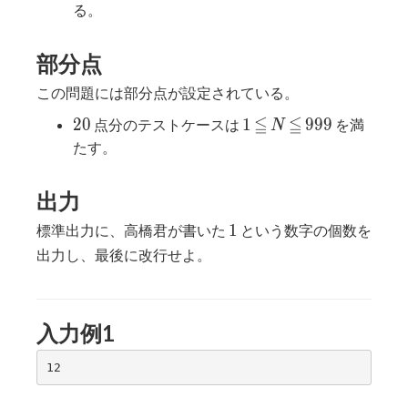
る。
部分点
この問題には部分点が設定されている。
≦
≦
20
1
≦
N
≦
999
2
0
1
9
9
9
点分のテストケースは
を満
N
たす。
出力
1
1
標準出力に、高橋君が書いた
という数字の個数を
出力し、最後に改行せよ。
入力例1