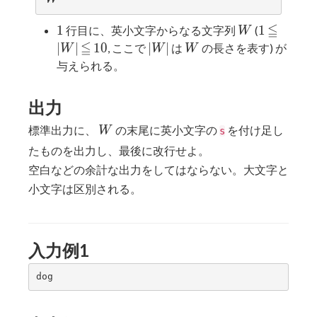
≦
1
W
1
≦
|W|
1
1
行目に、英小文字からなる文字列
(
W
≦
≦
10
|W|
W
∣
∣
1
0
∣
∣
, ここで
は
の長さを表す) が
W
W
W
与えられる。
出力
W
標準出力に、
の末尾に英小文字の
を付け足し
W
s
たものを出力し、最後に改行せよ。
空白などの余計な出力をしてはならない。大文字と
小文字は区別される。
入力例1