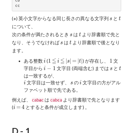
cb

s
t
(※) 英小文字からなる同じ長さの異なる文字列
と
s
t
について、
s
t
次の条件が満たされるとき
は
より辞書順で先と
s
t
s
t
なり、そうでなければ
は
より辞書順で後となり
s
t
ます。
≦
≦
i
1
≦
i
≦
|s|
=
|t|
1
1
∣
∣
=
∣
∣
1
ある整数
(
) が存在し、
文
i
i
s
t
i-
s
t
−
1
字目から
文字目 (両端含む) までは
と
i
s
t
1
は一致するが、
i
s
i
文字目は一致せず、
の
文字目の方がアル
i
s
i
ファベット順で先である。
例えば、
は
より辞書順で先となります
cab
a
c
cab
c
a
i
=
4
=
4
(
とすると条件が成立します) 。
i
D - 1