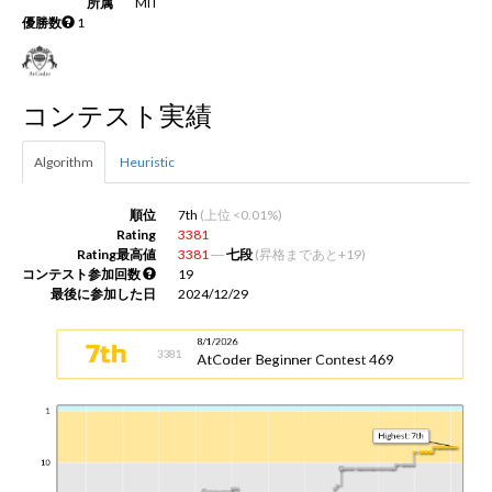
所属
MIT
優勝数
1
新規登録
ログイン
コンテスト実績
JP
EN
Algorithm
Heuristic
順位
7th
(上位 <0.01%)
Rating
3381
Rating最高値
3381
―
七段
(昇格まであと+19)
コンテスト参加回数
19
最後に参加した日
2024/12/29