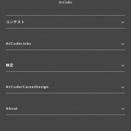
コンテスト
ホーム
AtCoderJobs
コンテスト一覧
ランキング
AtCoderJobsトップ
便利リンク集
検定
2027年新卒採用求人一覧
2028年新卒採用求人一覧
検定トップ
中途採用求人一覧
AtCoderCareerDesign
マイページ
インターン求人一覧
キャリアデザイントップ
アルバイト求人一覧
About
その他求人一覧
企業情報
AtCoder社による職業紹介求人一覧