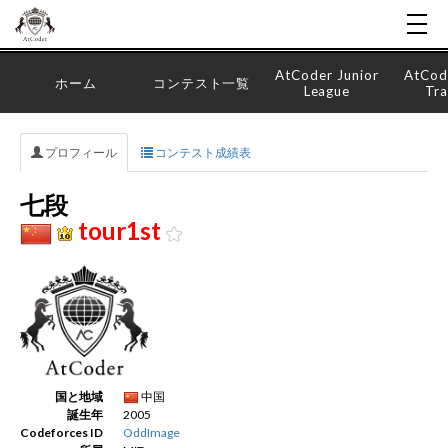
AtCoder Junior
AtCod
ホーム
コンテスト一覧
League
Tra
プロフィール
コンテスト成績表
七段
tour1st
国と地域
中国
誕生年
2005
Codeforces ID
OddImage