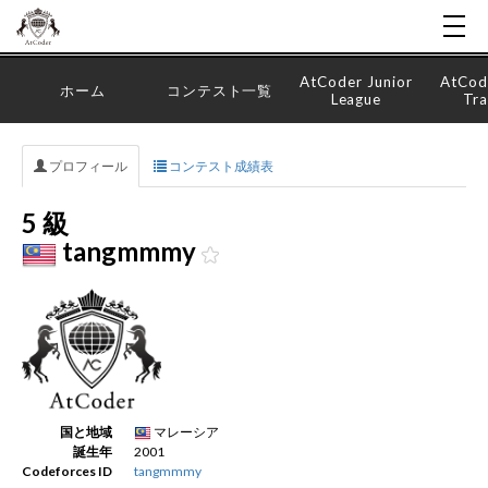
AtCoder Junior
AtCod
ホーム
コンテスト一覧
League
Tra
プロフィール
コンテスト成績表
5 級
tangmmmy
国と地域
マレーシア
誕生年
2001
Codeforces ID
tangmmmy