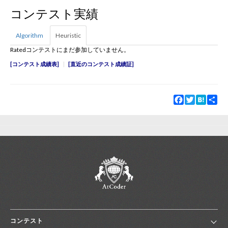
コンテスト実績
新規登録
ログイン
Algorithm
Heuristic
Ratedコンテストにまだ参加していません。
JP
EN
コンテスト成績表
直近のコンテスト成績証
Facebook
Twitter
Hatena
Sha
コンテスト