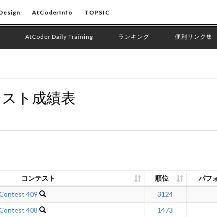
Design
AtCoderInfo
TOPSIC
AtCoder Daily Training
ランキング
便利リンク集
テスト成績表
コンテスト
順位
パフ
 Contest 409
3124
 Contest 408
1473