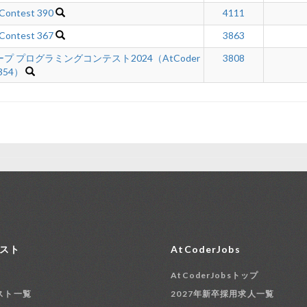
 Contest 390
4111
 Contest 367
3863
 プログラミングコンテスト2024（AtCoder
3808
 354）
スト
AtCoderJobs
AtCoderJobsトップ
スト一覧
2027年新卒採用求人一覧