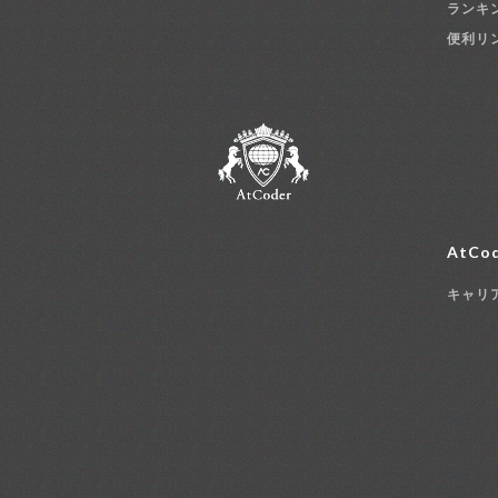
ランキ
便利リ
AtCod
キャリ