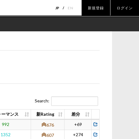
JP
EN
新規登録
ログイン
Search:
ォーマンス
新Rating
差分
992
+69
676
1352
+274
607