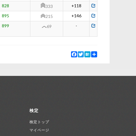
828
+118
333
895
+146
215
899
-
69
Facebook
Twitter
Hatena
Share
検定
検定トップ
マイページ