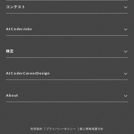
コンテスト
ホーム
AtCoderJobs
コンテスト一覧
ランキング
AtCoderJobsトップ
便利リンク集
検定
2027年新卒採用求人一覧
2028年新卒採用求人一覧
検定トップ
中途採用求人一覧
AtCoderCareerDesign
マイページ
インターン求人一覧
キャリアデザイントップ
アルバイト求人一覧
About
その他求人一覧
企業情報
AtCoder社による職業紹介求人一覧
よくある質問
採用担当者の方へ
利用規約
プライバシーポリシー
個人情報保護方針
お問い合わせ