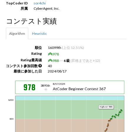
TopCoder ID
sor4chi
所属
CyberAgent, Inc.
新規登録
ログイン
コンテスト実績
JP
EN
Algorithm
Heuristic
順位
16099th
(上位 12.51%)
Rating
978
Rating最高値
988
―
6 級
(昇格まであと+12)
コンテスト参加回数
40
最後に参加した日
2024/08/17