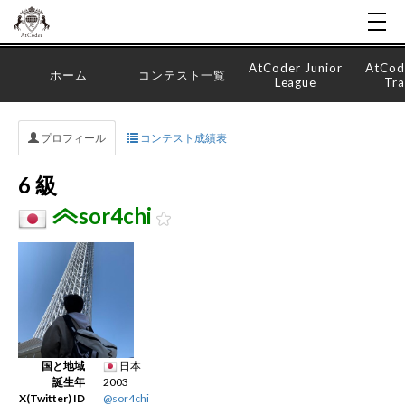
AtCoder Junior
AtCod
ホーム
コンテスト一覧
League
Tra
プロフィール
コンテスト成績表
6 級
sor4chi
国と地域
日本
誕生年
2003
X(Twitter) ID
@sor4chi