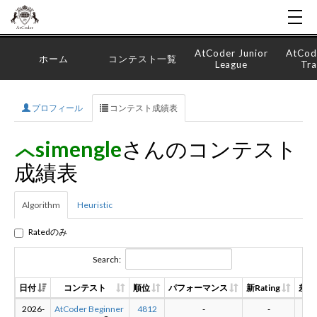
AtCoder Junior
AtCod
ホーム
コンテスト一覧
League
Tra
プロフィール
コンテスト成績表
simengle
さんのコンテスト
成績表
Algorithm
Heuristic
Ratedのみ
Search:
日付
コンテスト
順位
パフォーマンス
新Rating
差分
2026-
AtCoder Beginner
4812
-
-
-