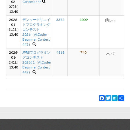
02-
Contest 444
07(土)
13:40
2026-
デンソークリエイ
3372
1009
+1
211
01-
トプログラミング
31(土)
コンテスト
13:40
2026（AtCoder
Beginner Contest
443）
2026-
JPRSプログラミン
4868
740
-
47
01-
グコンテスト
24(土)
2026#1（AtCoder
13:40
Beginner Contest
442）
Facebook
Twitter
Hatena
Sha