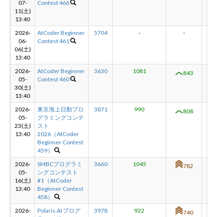
07-
Contest 466
11(土)
13:40
新規登録
ログイン
2026-
AtCoder Beginner
5704
-
-
-
06-
Contest 461
06(土)
JP
EN
13:40
2026-
AtCoder Beginner
3630
1081
+3
843
05-
Contest 460
30(土)
13:40
2026-
東京海上日動プロ
3871
990
+2
808
05-
グラミングコンテ
23(土)
スト
13:40
2026（AtCoder
Beginner Contest
459）
2026-
SMBCプログラミ
3660
1045
+4
782
05-
ングコンテスト
16(土)
#1（AtCoder
13:40
Beginner Contest
458）
2026-
Polaris.AI プログ
3978
922
+2
740