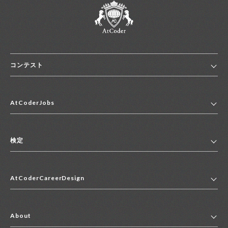
コンテスト
ホーム
AtCoderJobs
コンテスト一覧
ランキング
AtCoderJobsトップ
便利リンク集
検定
2027年新卒採用求人一覧
2028年新卒採用求人一覧
検定トップ
中途採用求人一覧
AtCoderCareerDesign
マイページ
インターン求人一覧
キャリアデザイントップ
アルバイト求人一覧
About