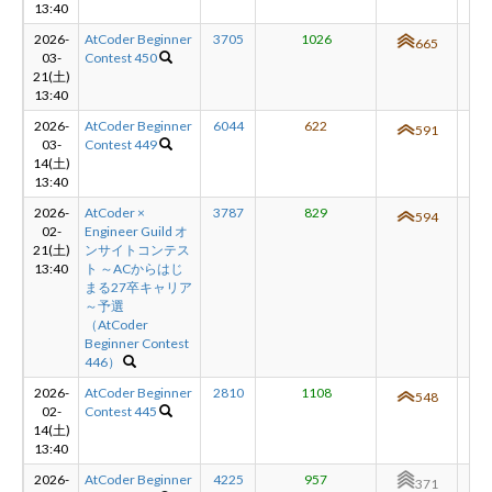
13:40
2026-
AtCoder Beginner
3705
1026
+7
665
03-
Contest 450
21(土)
13:40
2026-
AtCoder Beginner
6044
622
-3
591
03-
Contest 449
14(土)
13:40
2026-
AtCoder ×
3787
829
+4
594
02-
Engineer Guild オ
21(土)
ンサイトコンテス
13:40
ト ～ACからはじ
まる27卒キャリア
～予選
（AtCoder
Beginner Contest
446）
2026-
AtCoder Beginner
2810
1108
+1
548
02-
Contest 445
14(土)
13:40
2026-
AtCoder Beginner
4225
957
+1
371