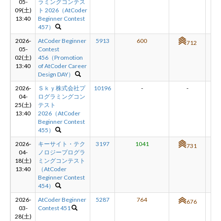
05-
ラミングコンテス
09(土)
ト 2026（AtCoder
13:40
Beginner Contest
457）
2026-
AtCoder Beginner
5913
600
-1
712
05-
Contest
02(土)
456（Promotion
13:40
of AtCoder Career
Design DAY）
2026-
Ｓｋｙ株式会社プ
10196
-
-
-
04-
ログラミングコン
25(土)
テスト
13:40
2026（AtCoder
Beginner Contest
455）
2026-
キーサイト・テク
3197
1041
+5
731
04-
ノロジープログラ
18(土)
ミングコンテスト
13:40
（AtCoder
Beginner Contest
454）
2026-
AtCoder Beginner
5287
764
+1
676
03-
Contest 451
28(土)