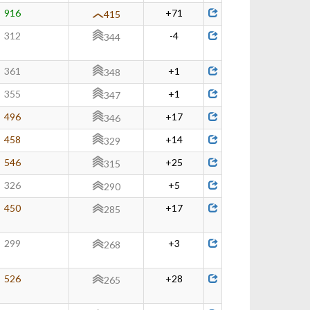
916
+71
415
312
-4
344
361
+1
348
355
+1
347
496
+17
346
458
+14
329
546
+25
315
326
+5
290
450
+17
285
299
+3
268
526
+28
265