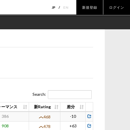
JP
EN
新規登録
ログイン
Search:
ォーマンス
新Rating
差分
386
-10
468
908
+63
478