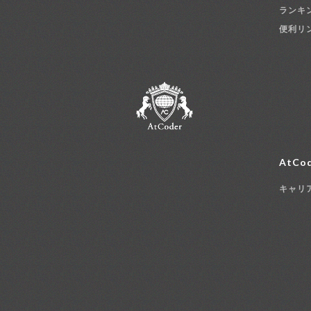
ランキ
便利リ
AtCod
キャリ