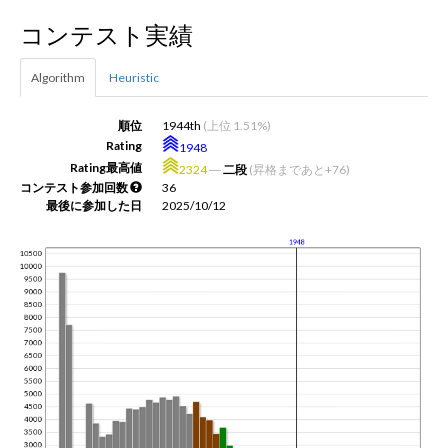
コンテスト実績
新規登録
ログイン
Algorithm
Heuristic
JP
EN
順位
1944th
(上位 1.51%)
Rating
1948
Rating最高値
2324
―
二段
(昇格まであと+76)
コンテスト参加回数
36
最後に参加した日
2025/10/12