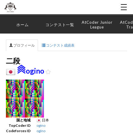
AtCoder Junior
AtCod
ホーム
コンテスト一覧
League
Tra
プロフィール
コンテスト成績表
二段
ogino
国と地域
日本
TopCoder ID
ogino
Codeforces ID
ogino