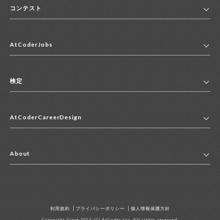
コンテスト
ホーム
AtCoderJobs
コンテスト一覧
ランキング
AtCoderJobsトップ
便利リンク集
検定
2027年新卒採用求人一覧
2028年新卒採用求人一覧
検定トップ
中途採用求人一覧
AtCoderCareerDesign
マイページ
インターン求人一覧
キャリアデザイントップ
アルバイト求人一覧
About
その他求人一覧
企業情報
AtCoder社による職業紹介求人一覧
よくある質問
採用担当者の方へ
利用規約
プライバシーポリシー
個人情報保護方針
お問い合わせ
Copyright Since 2012 (C) AtCoder Inc. All rights reserved.