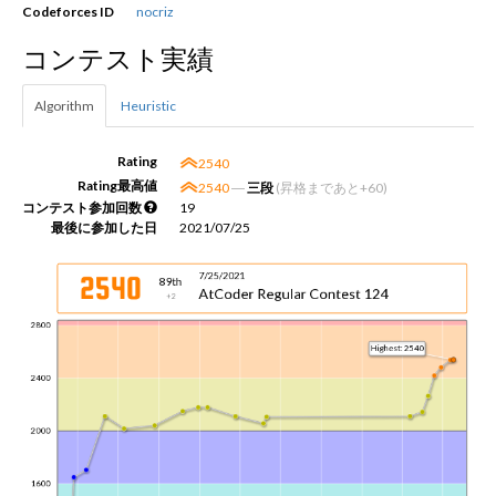
Codeforces ID
nocriz
コンテスト実績
新規登録
ログイン
Algorithm
Heuristic
JP
EN
Rating
2540
Rating最高値
2540
―
三段
(昇格まであと+60)
コンテスト参加回数
19
最後に参加した日
2021/07/25