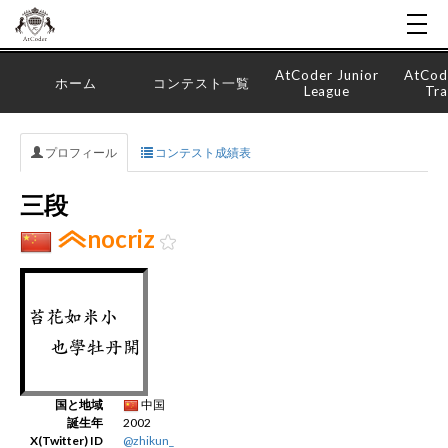
AtCoder Junior
AtCod
ホーム
コンテスト一覧
League
Tra
プロフィール
コンテスト成績表
三段
nocriz
国と地域
中国
誕生年
2002
X(Twitter) ID
@zhikun_