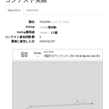
Algorithm
Heuristic
新規登録
ログイン
順位
73529th
(上位 57.16%)
JP
EN
Rating
60
(暫定
)
Rating最高値
60
―
12 級
コンテスト参加回数
3
最後に参加した日
2024/12/07