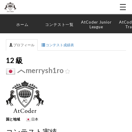
AtCoder Junior
AtCod
ホーム
コンテスト一覧
League
Tra
プロフィール
コンテスト成績表
12 級
merrysh1ro
国と地域
日本
コンテスト実績