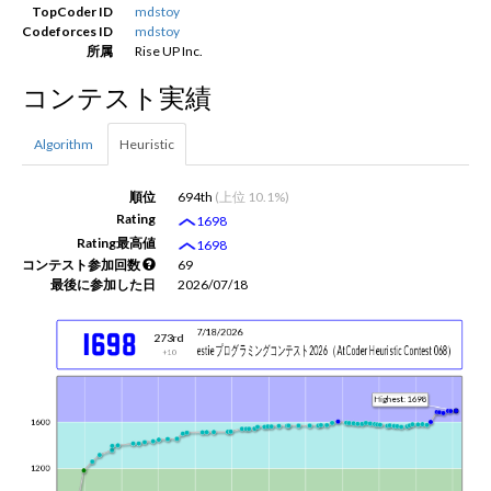
TopCoder ID
mdstoy
Codeforces ID
mdstoy
所属
Rise UP Inc.
新規登録
ログイン
コンテスト実績
JP
EN
Algorithm
Heuristic
順位
694th
(上位 10.1%)
Rating
1698
Rating最高値
1698
コンテスト参加回数
69
最後に参加した日
2026/07/18