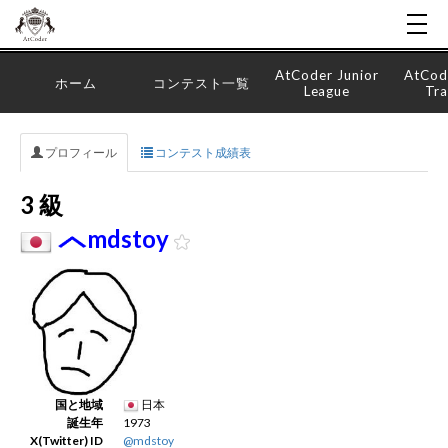
AtCoder Junior
AtCod
ホーム
コンテスト一覧
League
Tra
プロフィール
コンテスト成績表
3 級
mdstoy
国と地域
日本
誕生年
1973
X(Twitter) ID
@mdstoy