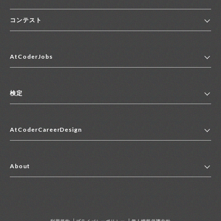
コンテスト
ホーム
AtCoderJobs
コンテスト一覧
ランキング
AtCoderJobsトップ
便利リンク集
検定
2027年新卒採用求人一覧
2028年新卒採用求人一覧
検定トップ
中途採用求人一覧
AtCoderCareerDesign
マイページ
インターン求人一覧
キャリアデザイントップ
アルバイト求人一覧
About
その他求人一覧
企業情報
AtCoder社による職業紹介求人一覧
よくある質問
採用担当者の方へ