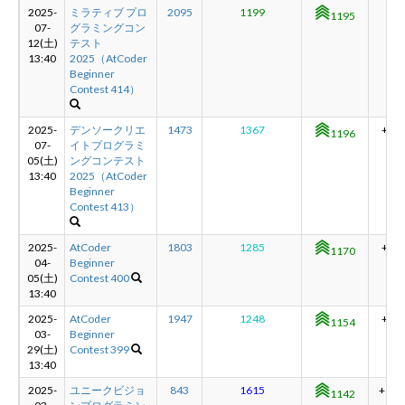
2025-
ミラティブ プロ
2095
1199
-1
1195
07-
グラミングコン
12(土)
テスト
13:40
2025（AtCoder
Beginner
Contest 414）
2025-
デンソークリエ
1473
1367
+26
1196
07-
イトプログラミ
05(土)
ングコンテスト
13:40
2025（AtCoder
Beginner
Contest 413）
2025-
AtCoder
1803
1285
+16
1170
04-
Beginner
05(土)
Contest 400
13:40
2025-
AtCoder
1947
1248
+12
1154
03-
Beginner
29(土)
Contest 399
13:40
2025-
ユニークビジョ
843
1615
+106
1142