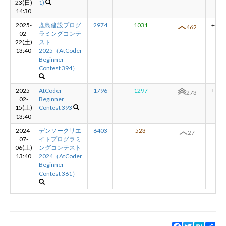
23(日)
1)
14:30
2025-
鹿島建設プログ
2974
1031
+189
462
02-
ラミングコンテ
22(土)
スト
13:40
2025（AtCoder
Beginner
Contest 394）
2025-
AtCoder
1796
1297
+246
273
02-
Beginner
15(土)
Contest 393
13:40
2024-
デンソークリエ
6403
523
-
27
07-
イトプログラミ
06(土)
ングコンテスト
13:40
2024（AtCoder
Beginner
Contest 361）
Facebook
Twitter
Hatena
Sha