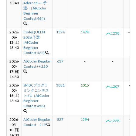
13:40
Advance～ -予
選- （AtCoder
Beginner
Contest 464）
2026-
CodeQUEEN
1524
1476
+31
1238
06-
2026 予選
13(土)
(AtCoder
13:40
Beginner
Contest 462)
2026-
AtCoder Regular
637
-
-
-
05-
Contest++ 220
17(日)
14:30
2026-
SMBCプログラ
3831
1015
-21
1207
05-
ミングコンテス
16(土)
ト #1（AtCoder
13:40
Beginner
Contest 458）
2026-
AtCoder Regular
827
1294
+8
1228
05-
Contest-- 219
10(日)
14:00