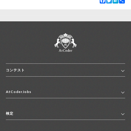
コンテスト
ホーム
AtCoderJobs
コンテスト一覧
ランキング
AtCoderJobsトップ
便利リンク集
検定
2027年新卒採用求人一覧
2028年新卒採用求人一覧
検定トップ