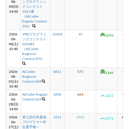
08-
ンプログラミン
09(日)
グコンテスト
14:00
2026 夏
新規登録
ログイン
（AtCoder
Regular Contest
226）
JP
EN
2026-
JPRSプログラミ
10458
49
-93
1076
08-
ングコンテスト
08(土)
2026#2
13:40
（AtCoder
Beginner
Contest 470）
2026-
AtCoder
6811
575
-52
1169
08-
Beginner
01(土)
Contest 469
13:40
2026-
AtCoder Regular
1043
664
-50
1221
06-
Contest 223
28(日)
14:00
2026-
第七回日本最強
1251
1521
+33
1271
06-
プログラマー学
27(土)
生選手権～