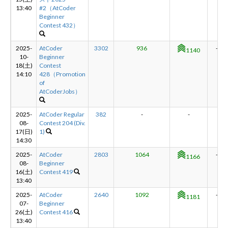
13:40
#2（AtCoder
Beginner
Contest 432）
2025-
AtCoder
3302
936
-26
1140
10-
Beginner
18(土)
Contest
14:10
428（Promotion
of
AtCoderJobs）
2025-
AtCoder Regular
382
-
-
-
08-
Contest 204 (Div.
17(日)
1)
14:30
2025-
AtCoder
2803
1064
-15
1166
08-
Beginner
16(土)
Contest 419
13:40
2025-
AtCoder
2640
1092
-14
1181
07-
Beginner
26(土)
Contest 416
13:40