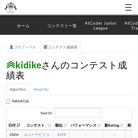
AtCoder Junior
AtCod
ホーム
コンテスト一覧
League
Tra
プロフィール
コンテスト成績表
kidike
さんのコンテスト成
績表
Algorithm
Heuristic
Ratedのみ
Search:
日付
コンテスト
順位
パフォーマンス
新Rating
差分
2026-
ユニークビジョ
1559
-
-
-