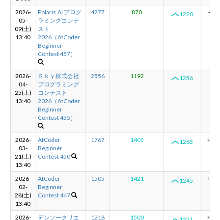
2026-
Polaris.AI プログ
4277
870
-36
1220
05-
ラミングコンテ
09(土)
スト
13:40
2026（AtCoder
Beginner
Contest 457）
2026-
Ｓｋｙ株式会社
2556
1192
-7
1256
04-
プログラミング
25(土)
コンテスト
13:40
2026（AtCoder
Beginner
Contest 455）
2026-
AtCoder
1767
1405
+18
1263
03-
Beginner
21(土)
Contest 450
13:40
2026-
AtCoder
1505
1421
+24
1245
02-
Beginner
28(土)
Contest 447
13:40
2026-
デンソークリエ
1218
1500
+39
1221