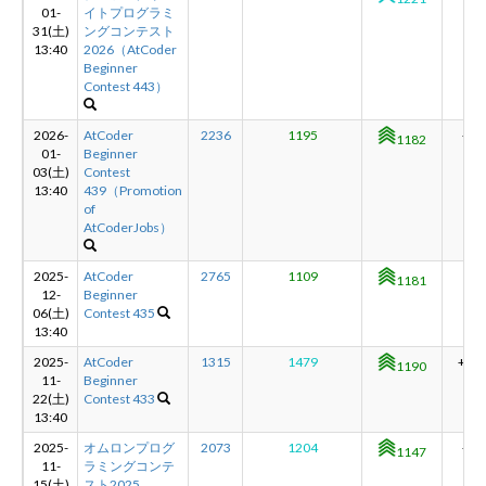
01-
イトプログラミ
31(土)
ングコンテスト
13:40
2026（AtCoder
Beginner
Contest 443）
2026-
AtCoder
2236
1195
+1
1182
01-
Beginner
03(土)
Contest
13:40
439（Promotion
of
AtCoderJobs）
2025-
AtCoder
2765
1109
-9
1181
12-
Beginner
06(土)
Contest 435
13:40
2025-
AtCoder
1315
1479
+43
1190
11-
Beginner
22(土)
Contest 433
13:40
2025-
オムロンプログ
2073
1204
+7
1147
11-
ラミングコンテ
15(土)
スト2025